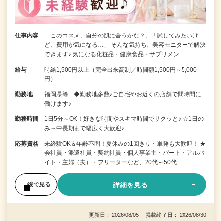
仕事内容
「このコスメ、自分の肌に合うかな？」「試してみたいけ
ど、費用が気になる…」 そんな気持ち、美容モニターで解決
できます♪ 気になる化粧品・健康食品・サプリメン…
給与
時給1,500円以上（完全出来高制／時間額1,500円～5,000
円）
勤務地
福岡県等 ◆勤務地多数♪ご自宅やお近くの店舗で間時間に
働けます♪
勤務時間
1日5分～OK！好きな時間やスキマ時間でサクッと♪ ☆1日の
み～中長期まで幅広く大歓迎♪…
応募資格
未経験OK＆年齢不問！夏休みの1回きり・単発も大歓迎！ ★
会社員・派遣社員・契約社員・個人事業主・パート・アルバ
イト・主婦（夫）・フリーターなど、20代～50代…
詳細を見る
後で見る
更新日： 2026/08/05 掲載終了日： 2026/08/30