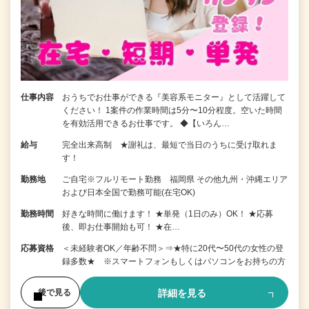
仕事内容
おうちでお仕事ができる『美容系モニター』として活躍して
ください！ 1案件の作業時間は5分〜10分程度。空いた時間
を有効活用できるお仕事です。 ◆【いろん…
給与
完全出来高制 ★謝礼は、最短で当日のうちに受け取れま
す！
勤務地
ご自宅※フルリモート勤務 福岡県 その他九州・沖縄エリア
および日本全国で勤務可能(在宅OK)
勤務時間
好きな時間に働けます！ ★単発（1日のみ）OK！ ★応募
後、即お仕事開始も可！ ★在…
応募資格
＜未経験者OK／年齢不問＞⇒★特に20代〜50代の女性の登
録多数★ ※スマートフォンもしくはパソコンをお持ちの方
詳細を見る
後で見る