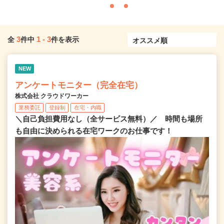
3
1
-
3
全
件中
件を表示
NEW
アンケートモニター（完全在宅）
株式会社 クラウドワーカー
業務委託
登録制
在宅・内職
＼自己負担費用なし（全サービス無料）／ 時間も場所
も自由に決められる在宅ワークのお仕事です！