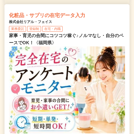
化粧品・サプリの在宅データ入力
株式会社リアル・フェイス
業務委託
登録制
在宅・内職
家事・育児の合間にコツコツ稼ぐ♪ノルマなし・自分のペ
ースでOK！〈福岡県〉