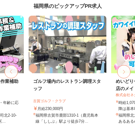
福岡県のピックアップPR求人
・作業補助
ゴルフ場内のレストラン調理スタ
めいどり
ッフ
店のメイド
株式会社ネ
古賀ゴルフ・クラブ
ル・年齢に応
時給1,07
月給230,000円
降は基本時
2-10-
福岡県古賀市鹿部1310-1（鹿児島本
福岡県北九
..
線「ししぶ」駅より徒歩7分...
あるあるci