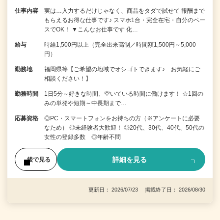
仕事内容
実は…入力するだけじゃなく、商品をタダで試せて 報酬まで
もらえるお得な仕事です♪ スマホ1台・完全在宅・自分のペー
スでOK！ ▼こんなお仕事です 化…
給与
時給1,500円以上（完全出来高制／時間額1,500円～5,000
円）
勤務地
福岡県等【ご希望の地域でオシゴトできます♪ お気軽にご
相談ください！】
勤務時間
1日5分～好きな時間、空いている時間に働けます！ ☆1回の
みの単発や短期～中長期まで…
応募資格
◎PC・スマートフォンをお持ちの方（※アンケートに必要
なため） ◎未経験者大歓迎！ ◎20代、30代、40代、50代の
女性の登録多数 ◎年齢不問
詳細を見る
後で見る
更新日： 2026/07/23 掲載終了日： 2026/08/30