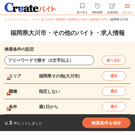
後で見る
閲覧履歴
会員登録
メニュー
クリエイトバイト・パート求人TOP
＞
福岡県
＞
福岡県その他
＞
福岡県大川市
＞
福岡県大川市・そ
福岡県大川市・その他のバイト・求人情報
検索条件の設定
絞り込む
エリア
福岡県その他(大川市)
選択
職種
指定しない
選択
条件
週1日から
選択
3
検索条件を保存
全
件ヒットしました