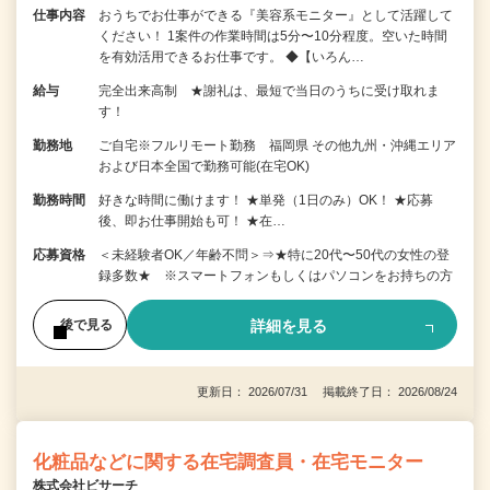
仕事内容
おうちでお仕事ができる『美容系モニター』として活躍して
ください！ 1案件の作業時間は5分〜10分程度。空いた時間
を有効活用できるお仕事です。 ◆【いろん…
給与
完全出来高制 ★謝礼は、最短で当日のうちに受け取れま
す！
勤務地
ご自宅※フルリモート勤務 福岡県 その他九州・沖縄エリア
および日本全国で勤務可能(在宅OK)
勤務時間
好きな時間に働けます！ ★単発（1日のみ）OK！ ★応募
後、即お仕事開始も可！ ★在…
応募資格
＜未経験者OK／年齢不問＞⇒★特に20代〜50代の女性の登
録多数★ ※スマートフォンもしくはパソコンをお持ちの方
詳細を見る
後で見る
更新日： 2026/07/31 掲載終了日： 2026/08/24
化粧品などに関する在宅調査員・在宅モニター
株式会社ビサーチ