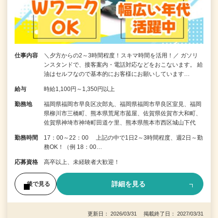
仕事内容
＼夕方からの2～3時間程度！スキマ時間を活用！／ ガソリ
ンスタンドで、接客案内・電話対応などをおこないます。 給
油はセルフなので基本的にお客様にお願いしています…
給与
時給1,100円～1,350円以上
勤務地
福岡県福岡市早良区次郎丸、福岡県福岡市早良区室見、福岡
県柳川市三橋町、熊本県荒尾市菰屋、佐賀県佐賀市大和町、
佐賀県神埼市神埼町田道ケ里、熊本県熊本市西区城山下代
勤務時間
17：00～22：00 上記の中で1日2～3時間程度、週2日～勤
務OK！（例 18：00…
応募資格
高卒以上、未経験者大歓迎！
詳細を見る
後で見る
更新日： 2026/03/31 掲載終了日： 2027/03/31