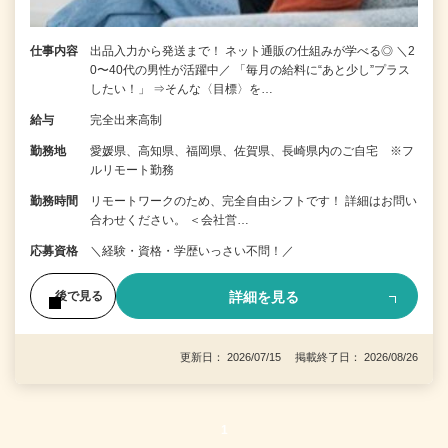
仕事内容
出品入力から発送まで！ ネット通販の仕組みが学べる◎ ＼2
0〜40代の男性が活躍中／ 「毎月の給料に“あと少し”プラス
したい！」 ⇒そんな〈目標〉を…
給与
完全出来高制
勤務地
愛媛県、高知県、福岡県、佐賀県、長崎県内のご自宅 ※フ
ルリモート勤務
勤務時間
リモートワークのため、完全自由シフトです！ 詳細はお問い
合わせください。 ＜会社営…
応募資格
＼経験・資格・学歴いっさい不問！／
詳細を見る
後で見る
更新日： 2026/07/15 掲載終了日： 2026/08/26
1