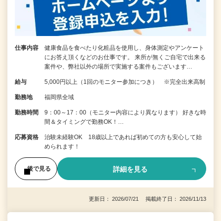
仕事内容
健康食品を食べたり化粧品を使用し、身体測定やアンケート
にお答え頂くなどのお仕事です。 来所が無くご自宅で出来る
案件や、弊社以外の場所で実施する案件もございます…
給与
5,000円以上（1回のモニター参加につき） ※完全出来高制
勤務地
福岡県全域
勤務時間
9：00～17：00（モニター内容により異なります） 好きな時
間＆タイミングで勤務OK！…
応募資格
治験未経験OK 18歳以上であれば初めての方も安心して始
められます！
詳細を見る
後で見る
更新日： 2026/07/21 掲載終了日： 2026/11/13