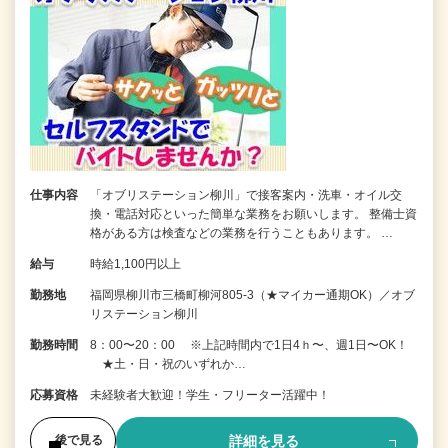
仕事内容
「オブリステーション柳川」で接客案内・洗車・オイル交
換・電話対応といった簡単な業務をお願いします。 整備士資
格がある方は検査などの業務を行うこともあります。 …
給与
時給1,100円以上
勤務地
福岡県柳川市三橋町柳河805-3（★マイカー通期OK）／オブ
リステーション柳川
勤務時間
8：00〜20：00 ※上記時間内で1日4ｈ〜、週1日〜OK！
★土・日・祝のいずれか…
応募資格
未経験者大歓迎！学生・フリーター活躍中！
詳細を見る
後で見る