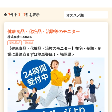
7
1
-
7
全
件中
件を表示
健康食品・化粧品・治験等のモニター
株式会社SOUKEN
業務委託
登録制
【健康食品・化粧品・治験のモニター】在宅・短期・副
業に最適◎まずは簡単登録！＜福岡県＞