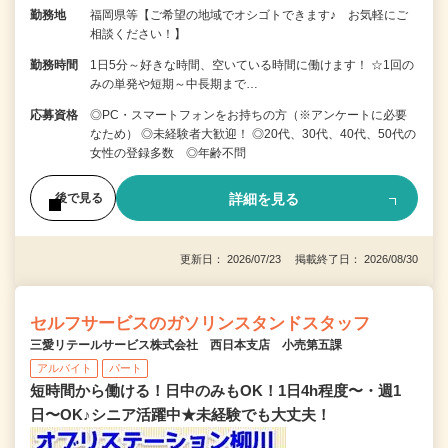
勤務地
福岡県等【ご希望の地域でオシゴトできます♪ お気軽にご
相談ください！】
勤務時間
1日5分～好きな時間、空いている時間に働けます！ ☆1回の
みの単発や短期～中長期まで…
応募資格
◎PC・スマートフォンをお持ちの方（※アンケートに必要
なため） ◎未経験者大歓迎！ ◎20代、30代、40代、50代の
女性の登録多数 ◎年齢不問
詳細を見る
後で見る
更新日： 2026/07/23 掲載終了日： 2026/08/30
セルフサービスのガソリンスタンドスタッフ
三愛リテールサービス株式会社 西日本支店 小売第五課
アルバイト
パート
短時間から働ける！日中のみもOK！1日4h程度〜・週1
日〜OK♪シニア活躍中★未経験でも大丈夫！