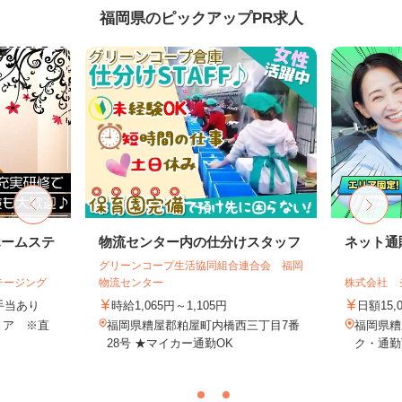
福岡県のピックアップPR求人
ホームステ
物流センター内の仕分けスタッフ
ネット通
グリーンコープ生活協同組合連合会 福岡
テージング
物流センター
株式会社 
＋手当あり
時給1,065円～1,105円
日額15,
リア ※直
福岡県糟屋郡粕屋町内橋西三丁目7番
福岡県糟
28号 ★マイカー通勤OK
ク・通勤