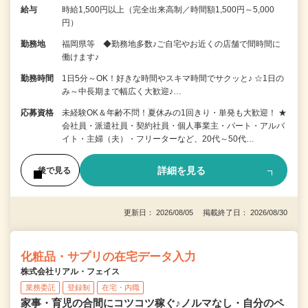
給与
時給1,500円以上（完全出来高制／時間額1,500円～5,000
円）
勤務地
福岡県等 ◆勤務地多数♪ご自宅やお近くの店舗で間時間に
働けます♪
勤務時間
1日5分～OK！好きな時間やスキマ時間でサクッと♪ ☆1日の
み～中長期まで幅広く大歓迎♪…
応募資格
未経験OK＆年齢不問！夏休みの1回きり・単発も大歓迎！ ★
会社員・派遣社員・契約社員・個人事業主・パート・アルバ
イト・主婦（夫）・フリーターなど、20代～50代…
詳細を見る
後で見る
更新日： 2026/08/05 掲載終了日： 2026/08/30
化粧品・サプリの在宅データ入力
株式会社リアル・フェイス
業務委託
登録制
在宅・内職
家事・育児の合間にコツコツ稼ぐ♪ノルマなし・自分のペ