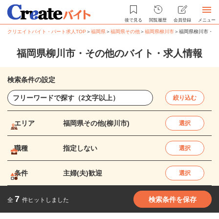
後で見る
閲覧履歴
会員登録
メニュー
クリエイトバイト・パート求人TOP
＞
福岡県
＞
福岡県その他
＞
福岡県柳川市
＞
福岡県柳川市・そ
福岡県柳川市・その他のバイト・求人情報
検索条件の設定
絞り込む
エリア
福岡県その他(柳川市)
選択
職種
指定しない
選択
条件
主婦(夫)歓迎
選択
7
検索条件を保存
全
件ヒットしました