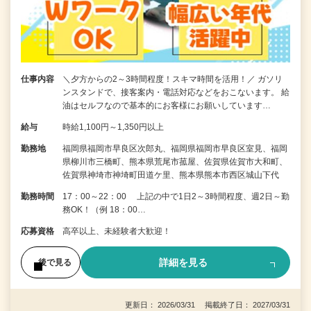
仕事内容
＼夕方からの2～3時間程度！スキマ時間を活用！／ ガソリ
ンスタンドで、接客案内・電話対応などをおこないます。 給
油はセルフなので基本的にお客様にお願いしています…
給与
時給1,100円～1,350円以上
勤務地
福岡県福岡市早良区次郎丸、福岡県福岡市早良区室見、福岡
県柳川市三橋町、熊本県荒尾市菰屋、佐賀県佐賀市大和町、
佐賀県神埼市神埼町田道ケ里、熊本県熊本市西区城山下代
勤務時間
17：00～22：00 上記の中で1日2～3時間程度、週2日～勤
務OK！（例 18：00…
応募資格
高卒以上、未経験者大歓迎！
詳細を見る
後で見る
更新日： 2026/03/31 掲載終了日： 2027/03/31