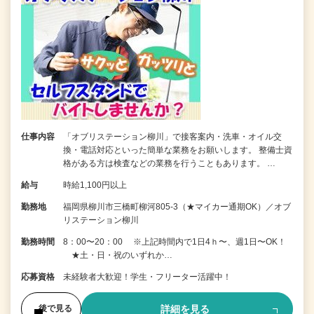
仕事内容
「オブリステーション柳川」で接客案内・洗車・オイル交
換・電話対応といった簡単な業務をお願いします。 整備士資
格がある方は検査などの業務を行うこともあります。 …
給与
時給1,100円以上
勤務地
福岡県柳川市三橋町柳河805-3（★マイカー通期OK）／オブ
リステーション柳川
勤務時間
8：00〜20：00 ※上記時間内で1日4ｈ〜、週1日〜OK！
★土・日・祝のいずれか…
応募資格
未経験者大歓迎！学生・フリーター活躍中！
詳細を見る
後で見る