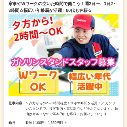
家事やWワークの空いた時間で働こう！週2日〜、1日2～
3時間☆幅広い年齢層が活躍！80代も在籍☆
仕事内容
＼夕方からの2～3時間程度！スキマ時間を活用！／ ガソリ
ンスタンドで、接客案内・電話対応などをおこないます。 給
油はセルフなので基本的にお客様にお願いしています…
給与
時給1,100円～1,350円以上