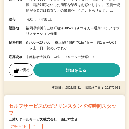
換・電話対応といった簡単な業務をお願いします。 整備士資
格がある方は検査などの業務を行うこともあります。 …
給与
時給1,100円以上
勤務地
福岡県柳川市三橋町柳河805-3（★マイカー通期OK）／オブ
リステーション柳川
勤務時間
8：00〜20：00 ※上記時間内で1日4ｈ〜、週1日〜OK！
★土・日・祝のいずれか…
応募資格
未経験者大歓迎！学生・フリーター活躍中！
詳細を見る
後で見る
更新日： 2026/03/31 掲載終了日： 2027/03/31
セルフサービスのガソリンスタンド短時間スタッ
フ
三愛リテールサービス株式会社 西日本支店
アルバイト
パート