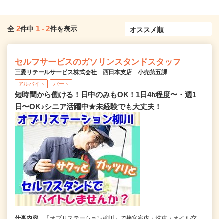
2
1
-
2
全
件中
件を表示
セルフサービスのガソリンスタンドスタッフ
三愛リテールサービス株式会社 西日本支店 小売第五課
アルバイト
パート
短時間から働ける！日中のみもOK！1日4h程度〜・週1
日〜OK♪シニア活躍中★未経験でも大丈夫！
仕事内容
「オブリステーション柳川」で接客案内・洗車・オイル交