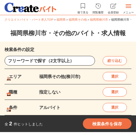
後で見る
閲覧履歴
会員登録
メニュー
クリエイトバイト・パート求人TOP
＞
福岡県
＞
福岡県その他
＞
福岡県柳川市
＞
福岡県柳川市・そ
福岡県柳川市・その他のバイト・求人情報
検索条件の設定
絞り込む
エリア
福岡県その他(柳川市)
選択
職種
指定しない
選択
条件
アルバイト
選択
2
検索条件を保存
全
件ヒットしました