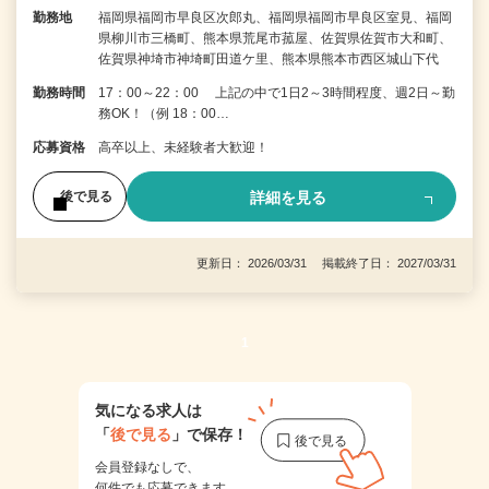
勤務地
福岡県福岡市早良区次郎丸、福岡県福岡市早良区室見、福岡
県柳川市三橋町、熊本県荒尾市菰屋、佐賀県佐賀市大和町、
佐賀県神埼市神埼町田道ケ里、熊本県熊本市西区城山下代
勤務時間
17：00～22：00 上記の中で1日2～3時間程度、週2日～勤
務OK！（例 18：00…
応募資格
高卒以上、未経験者大歓迎！
詳細を見る
後で見る
更新日： 2026/03/31 掲載終了日： 2027/03/31
1
気になる求人は
「
後で見る
」で保存！
会員登録なしで、
何件でも応募できます。