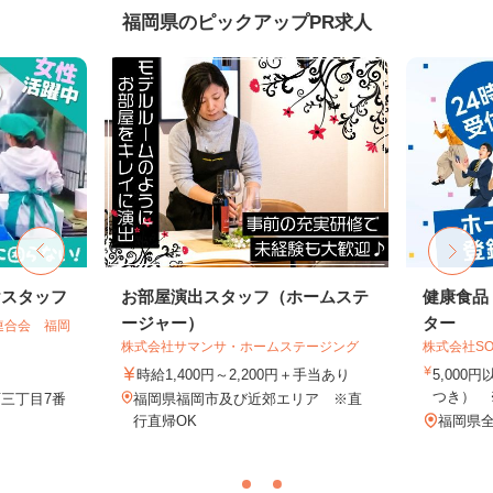
福岡県のピックアップPR求人
けスタッフ
お部屋演出スタッフ（ホームステ
健康食品
ージャー）
ター
連合会 福岡
株式会社サマンサ・ホームステージング
株式会社SO
時給1,400円～2,200円＋手当あり
5,000
つき） 
三丁目7番
福岡県福岡市及び近郊エリア ※直
行直帰OK
福岡県