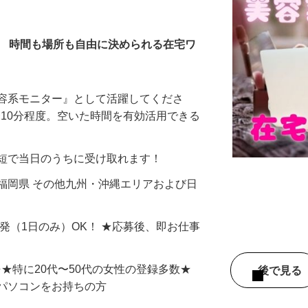
全在宅）
／ 時間も場所も自由に決められる在宅ワ
美容系モニター』として活躍してくださ
分〜10分程度。空いた時間を有効活用できる
最短で当日のうちに受け取れます！
福岡県 その他九州・沖縄エリアおよび日
単発（1日のみ）OK！ ★応募後、即お仕事
⇒★特に20代〜50代の女性の登録多数★
後で見