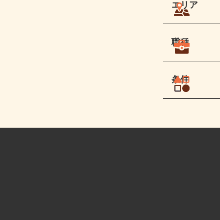
エリア
職種
条件