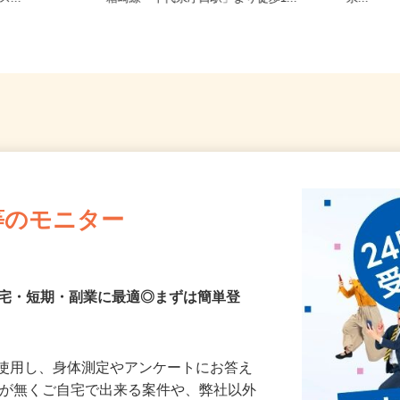
...
箱崎線「千代県庁口駅」より徒歩1...
県...
等のモニター
在宅・短期・副業に最適◎まずは簡単登
を使用し、身体測定やアンケートにお答え