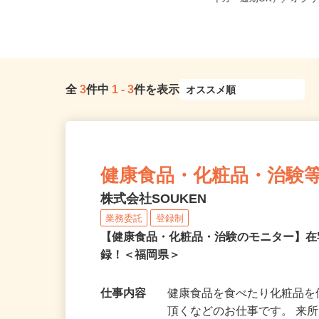
県...
イカー通期OK）／オブリス
全
3
件中
1
-
3
件を表示
健康食品・化粧品・治験
株式会社SOUKEN
業務委託
登録制
【健康食品・化粧品・治験のモニター】
録！＜福岡県＞
仕事内容
健康食品を食べたり化粧品