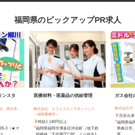
福岡県のピックアップPR求人
リンスタ
医療材料・医薬品の供給管理
ガス会
株式会社
会社 西日本
株式会社 エフエスユニマネジメント
＜福岡事務所＞
完全
時給1,140円以上
福岡県
05-3（★マ
福岡県福岡市博多区沖浜町（地下鉄
県春日