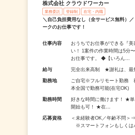
アンケートモニター（完
株式会社 クラウドワーカー
業務委託
登録制
在宅・内職
＼自己負担費用なし（全サービス無料）
ークのお仕事です！
仕事内容
おうちでお仕事ができる『
い！ 1案件の作業時間は5
お仕事です。 ◆【いろん…
給与
完全出来高制 ★謝礼は、
勤務地
ご自宅※フルリモート勤務 
本全国で勤務可能(在宅OK)
勤務時間
好きな時間に働けます！ ★
開始も可！ ★在…
応募資格
＜未経験者OK／年齢不問＞