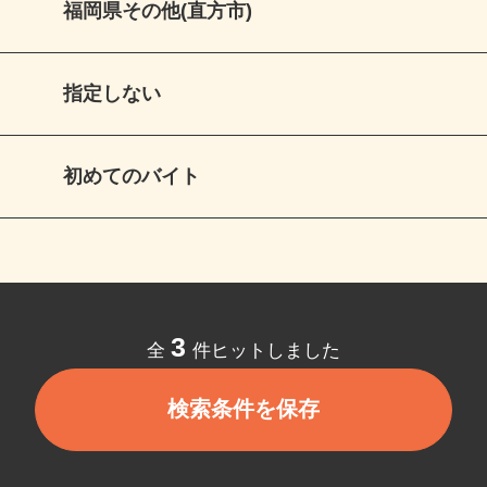
福岡県その他(直方市)
指定しない
初めてのバイト
3
全
件ヒットしました
検索条件を保存