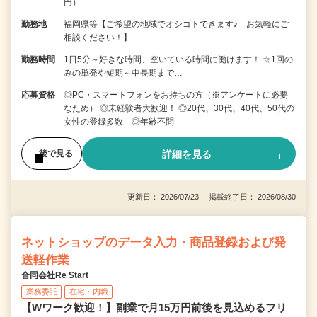
円）
勤務地
福岡県等【ご希望の地域でオシゴトできます♪ お気軽にご
相談ください！】
勤務時間
1日5分～好きな時間、空いている時間に働けます！ ☆1回の
みの単発や短期～中長期まで…
応募資格
◎PC・スマートフォンをお持ちの方（※アンケートに必要
なため） ◎未経験者大歓迎！ ◎20代、30代、40代、50代の
女性の登録多数 ◎年齢不問
詳細を見る
後で見る
更新日： 2026/07/23 掲載終了日： 2026/08/30
ネットショップのデータ入力・商品登録および発
送軽作業
合同会社Re Start
業務委託
在宅・内職
【Wワーク歓迎！】副業で月15万円前後を見込めるフリ