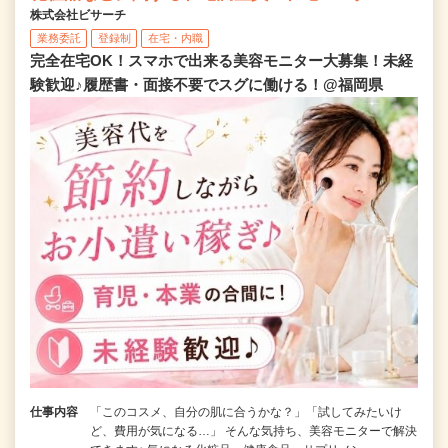
株式会社ビサーチ
業務委託
登録制
在宅・内職
完全在宅OK！スマホで出来る美容モニター大募集！未経
験歓迎♪履歴書・面接不要でスグに働ける！@福岡県
仕事内容
「このコスメ、自分の肌に合うかな？」「試してみたいけ
ど、費用が気になる…」 そんな気持ち、美容モニターで解決