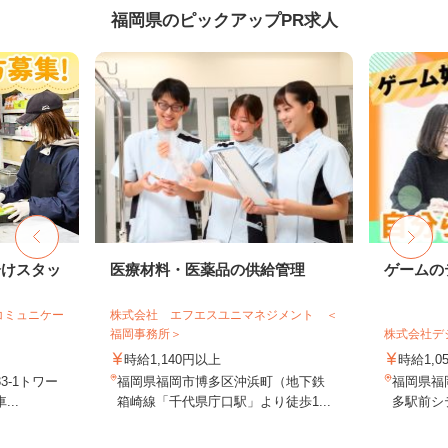
福岡県のピックアップPR求人
分けスタッ
医療材料・医薬品の供給管理
ゲームの
コミュニケー
株式会社 エフエスユニマネジメント ＜
福岡事務所＞
株式会社デジ
時給1,140円以上
時給1,0
3-1トワー
福岡県福岡市博多区沖浜町（地下鉄
福岡県福岡
..
箱崎線「千代県庁口駅」より徒歩1...
多駅前シテ