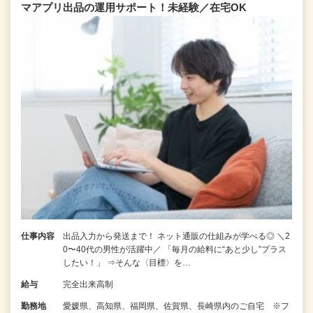
マアプリ出品の運用サポート！未経験／在宅OK
仕事内容
出品入力から発送まで！ ネット通販の仕組みが学べる◎ ＼2
0〜40代の男性が活躍中／ 「毎月の給料に“あと少し”プラス
したい！」 ⇒そんな〈目標〉を…
給与
完全出来高制
勤務地
愛媛県、高知県、福岡県、佐賀県、長崎県内のご自宅 ※フ