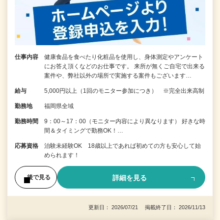
仕事内容
健康食品を食べたり化粧品を使用し、身体測定やアンケート
にお答え頂くなどのお仕事です。 来所が無くご自宅で出来る
案件や、弊社以外の場所で実施する案件もございます…
給与
5,000円以上（1回のモニター参加につき） ※完全出来高制
勤務地
福岡県全域
勤務時間
9：00～17：00（モニター内容により異なります） 好きな時
間＆タイミングで勤務OK！…
応募資格
治験未経験OK 18歳以上であれば初めての方も安心して始
められます！
詳細を見る
後で見る
更新日： 2026/07/21 掲載終了日： 2026/11/13