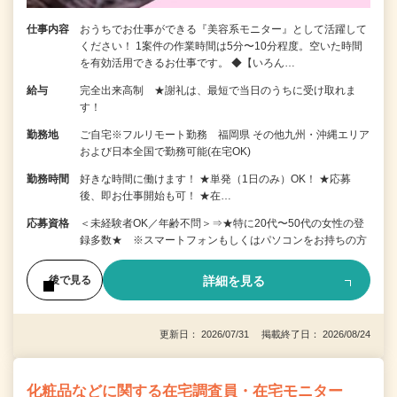
仕事内容
おうちでお仕事ができる『美容系モニター』として活躍して
ください！ 1案件の作業時間は5分〜10分程度。空いた時間
を有効活用できるお仕事です。 ◆【いろん…
給与
完全出来高制 ★謝礼は、最短で当日のうちに受け取れま
す！
勤務地
ご自宅※フルリモート勤務 福岡県 その他九州・沖縄エリア
および日本全国で勤務可能(在宅OK)
勤務時間
好きな時間に働けます！ ★単発（1日のみ）OK！ ★応募
後、即お仕事開始も可！ ★在…
応募資格
＜未経験者OK／年齢不問＞⇒★特に20代〜50代の女性の登
録多数★ ※スマートフォンもしくはパソコンをお持ちの方
詳細を見る
後で見る
更新日： 2026/07/31 掲載終了日： 2026/08/24
化粧品などに関する在宅調査員・在宅モニター