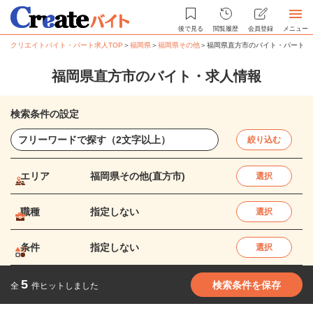
後で見る
閲覧履歴
会員登録
メニュー
クリエイトバイト・パート求人TOP
＞
福岡県
＞
福岡県その他
＞
福岡県直方市のバイト・パート求
福岡県直方市のバイト・求人情報
検索条件の設定
絞り込む
エリア
福岡県その他(直方市)
選択
職種
指定しない
選択
条件
指定しない
選択
5
検索条件を保存
全
件ヒットしました