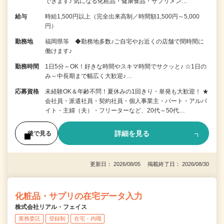
できます♪ 気になる化粧品・健康食品・サプリメン…
給与
時給1,500円以上（完全出来高制／時間額1,500円～5,000
円）
勤務地
福岡県等 ◆勤務地多数♪ご自宅やお近くの店舗で間時間に
働けます♪
勤務時間
1日5分～OK！好きな時間やスキマ時間でサクッと♪ ☆1日の
み～中長期まで幅広く大歓迎♪…
応募資格
未経験OK＆年齢不問！夏休みの1回きり・単発も大歓迎！ ★
会社員・派遣社員・契約社員・個人事業主・パート・アルバ
イト・主婦（夫）・フリーターなど、20代～50代…
詳細を見る
後で見る
更新日： 2026/08/05 掲載終了日： 2026/08/30
化粧品・サプリの在宅データ入力
株式会社リアル・フェイス
業務委託
登録制
在宅・内職