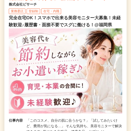
株式会社ビサーチ
業務委託
登録制
在宅・内職
完全在宅OK！スマホで出来る美容モニター大募集！未経
験歓迎♪履歴書・面接不要でスグに働ける！@福岡県
仕事内容
「このコスメ、自分の肌に合うかな？」「試してみたいけ
ど、費用が気になる…」 そんな気持ち、美容モニターで解決