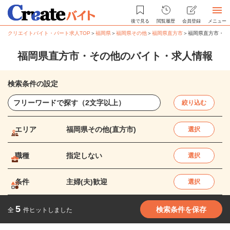
後で見る
閲覧履歴
会員登録
メニュー
クリエイトバイト・パート求人TOP
＞
福岡県
＞
福岡県その他
＞
福岡県直方市
＞
福岡県直方市・そ
福岡県直方市・その他のバイト・求人情報
検索条件の設定
絞り込む
エリア
福岡県その他(直方市)
選択
職種
指定しない
選択
条件
主婦(夫)歓迎
選択
5
検索条件を保存
全
件ヒットしました