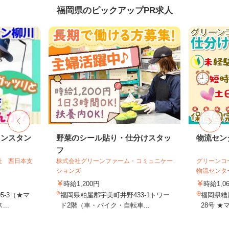
福岡県のピックアップPR求人
リンスタン
野菜のシール貼り・仕分けスタッ
物流セン
フ
社 西日本支
株式会社グリーンファーム・コミュニケー
グリーンコ
ションズ
物流センタ
時給1,200円
時給1,0
5-3（★マ
福岡県粕屋郡宇美町井野433-1トワー
福岡県糟
..
ド2階（車・バイク・自転車...
28号 ★