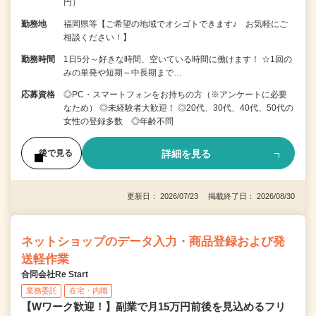
円）
勤務地
福岡県等【ご希望の地域でオシゴトできます♪ お気軽にご
相談ください！】
勤務時間
1日5分～好きな時間、空いている時間に働けます！ ☆1回の
みの単発や短期～中長期まで…
応募資格
◎PC・スマートフォンをお持ちの方（※アンケートに必要
なため） ◎未経験者大歓迎！ ◎20代、30代、40代、50代の
女性の登録多数 ◎年齢不問
詳細を見る
後で見る
更新日： 2026/07/23 掲載終了日： 2026/08/30
ネットショップのデータ入力・商品登録および発
送軽作業
合同会社Re Start
業務委託
在宅・内職
【Wワーク歓迎！】副業で月15万円前後を見込めるフリ