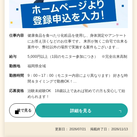
仕事内容
健康食品を食べたり化粧品を使用し、身体測定やアンケート
にお答え頂くなどのお仕事です。 来所が無くご自宅で出来る
案件や、弊社以外の場所で実施する案件もございます…
給与
5,000円以上（1回のモニター参加につき） ※完全出来高制
勤務地
福岡県全域
勤務時間
9：00～17：00（モニター内容により異なります） 好きな時
間＆タイミングで勤務OK！…
応募資格
治験未経験OK 18歳以上であれば初めての方も安心して始
められます！
詳細を見る
後で見る
更新日： 2026/07/21 掲載終了日： 2026/11/13