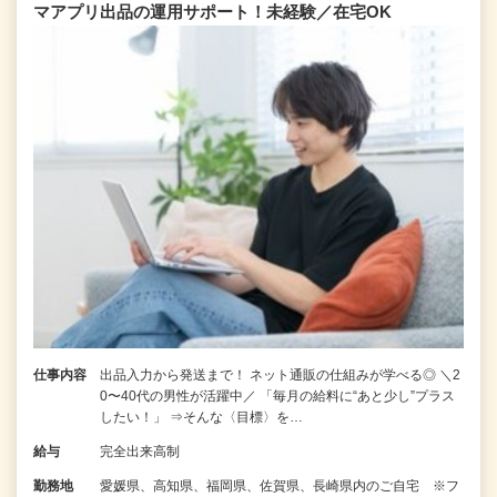
マアプリ出品の運用サポート！未経験／在宅OK
仕事内容
出品入力から発送まで！ ネット通販の仕組みが学べる◎ ＼2
0〜40代の男性が活躍中／ 「毎月の給料に“あと少し”プラス
したい！」 ⇒そんな〈目標〉を…
給与
完全出来高制
勤務地
愛媛県、高知県、福岡県、佐賀県、長崎県内のご自宅 ※フ