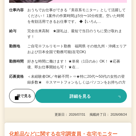
仕事内容
おうちでお仕事ができる『美容系モニター』として活躍して
ください！ 1案件の作業時間は5分〜10分程度。空いた時間
を有効活用できるお仕事です。 ◆【いろん…
給与
完全出来高制 ★謝礼は、最短で当日のうちに受け取れま
す！
勤務地
ご自宅※フルリモート勤務 福岡県 その他九州・沖縄エリア
および日本全国で勤務可能(在宅OK)
勤務時間
好きな時間に働けます！ ★単発（1日のみ）OK！ ★応募
後、即お仕事開始も可！ ★在…
応募資格
＜未経験者OK／年齢不問＞⇒★特に20代〜50代の女性の登
録多数★ ※スマートフォンもしくはパソコンをお持ちの方
詳細を見る
後で見る
更新日： 2026/07/31 掲載終了日： 2026/08/24
化粧品などに関する在宅調査員・在宅モニター