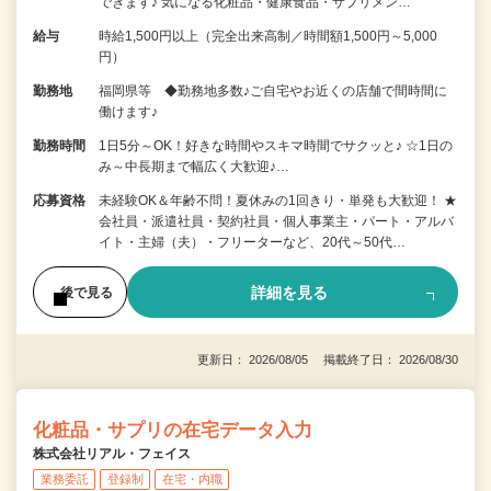
できます♪ 気になる化粧品・健康食品・サプリメン…
給与
時給1,500円以上（完全出来高制／時間額1,500円～5,000
円）
勤務地
福岡県等 ◆勤務地多数♪ご自宅やお近くの店舗で間時間に
働けます♪
勤務時間
1日5分～OK！好きな時間やスキマ時間でサクッと♪ ☆1日の
み～中長期まで幅広く大歓迎♪…
応募資格
未経験OK＆年齢不問！夏休みの1回きり・単発も大歓迎！ ★
会社員・派遣社員・契約社員・個人事業主・パート・アルバ
イト・主婦（夫）・フリーターなど、20代～50代…
詳細を見る
後で見る
更新日： 2026/08/05 掲載終了日： 2026/08/30
化粧品・サプリの在宅データ入力
株式会社リアル・フェイス
業務委託
登録制
在宅・内職