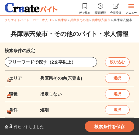
後で見る
閲覧履歴
会員登録
メニュー
クリエイトバイト・パート求人TOP
＞
兵庫県
＞
兵庫県その他
＞
兵庫県宍粟市
＞
兵庫県宍粟市・そ
兵庫県宍粟市・その他のバイト・求人情報
検索条件の設定
絞り込む
エリア
兵庫県その他(宍粟市)
選択
職種
指定しない
選択
条件
短期
選択
3
検索条件を保存
全
件ヒットしました