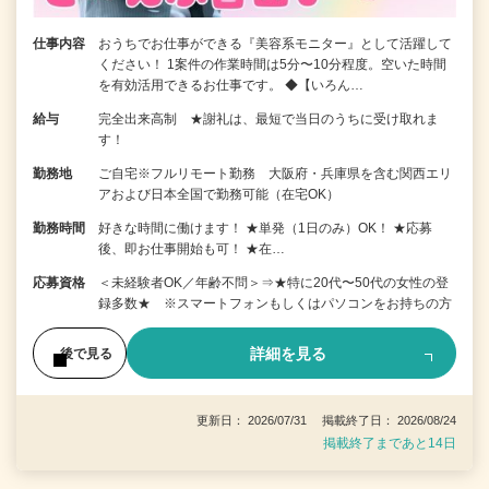
仕事内容
おうちでお仕事ができる『美容系モニター』として活躍して
ください！ 1案件の作業時間は5分〜10分程度。空いた時間
を有効活用できるお仕事です。 ◆【いろん…
給与
完全出来高制 ★謝礼は、最短で当日のうちに受け取れま
す！
勤務地
ご自宅※フルリモート勤務 大阪府・兵庫県を含む関西エリ
アおよび日本全国で勤務可能（在宅OK）
勤務時間
好きな時間に働けます！ ★単発（1日のみ）OK！ ★応募
後、即お仕事開始も可！ ★在…
応募資格
＜未経験者OK／年齢不問＞⇒★特に20代〜50代の女性の登
録多数★ ※スマートフォンもしくはパソコンをお持ちの方
詳細を見る
後で見る
更新日： 2026/07/31 掲載終了日： 2026/08/24
掲載終了まであと14日