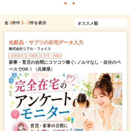
3
1
-
3
全
件中
件を表示
化粧品・サプリの在宅データ入力
株式会社リアル・フェイス
業務委託
登録制
在宅・内職
家事・育児の合間にコツコツ稼ぐ♪ノルマなし・自分のペ
ースでOK！〈兵庫県〉