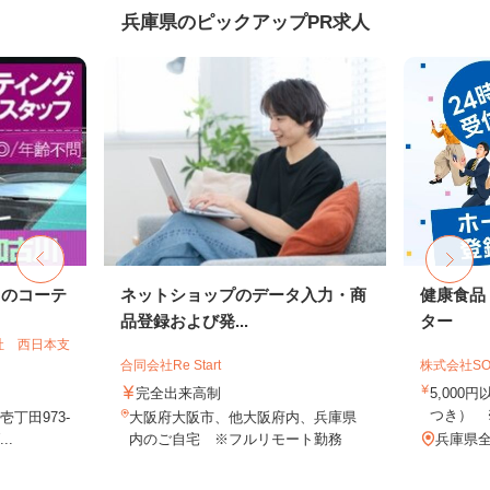
兵庫県のピックアップPR求人
ドのコーテ
ネットショップのデータ入力・商
健康食品
品登録および発...
ター
社 西日本支
合同会社Re Start
株式会社SO
完全出来高制
5,000
つき） 
丁田973-
大阪府大阪市、他大阪府内、兵庫県
..
内のご自宅 ※フルリモート勤務
兵庫県