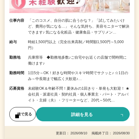
仕事内容
「このコスメ、自分の肌に合うかな？」「試してみたいけ
ど、費用が気になる…」 そんな気持ち、美容モニターで解決
できます♪ 気になる化粧品・健康食品・サプリメン…
給与
時給1,500円以上（完全出来高制／時間額1,500円～5,000
円）
勤務地
兵庫県等 ◆勤務地多数♪ご自宅やお近くの店舗で間時間に
働けます♪
勤務時間
1日5分～OK！好きな時間やスキマ時間でサクッと♪ ☆1日の
み～中長期まで幅広く大歓迎♪…
応募資格
未経験OK＆年齢不問！夏休みの1回きり・単発も大歓迎！ ★
会社員・派遣社員・契約社員・個人事業主・パート・アルバ
イト・主婦（夫）・フリーターなど、20代～50代…
詳細を見る
後で見る
更新日： 2026/08/10 掲載終了日： 2026/08/30