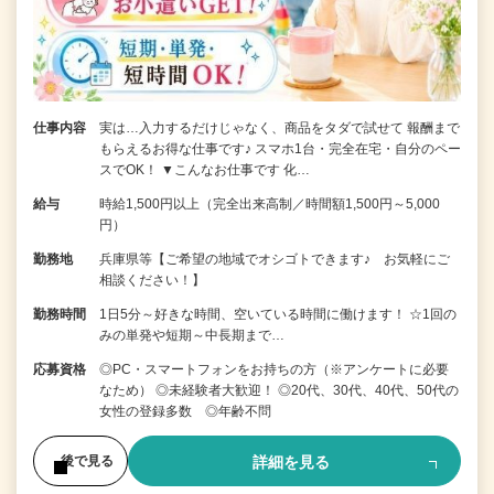
仕事内容
実は…入力するだけじゃなく、商品をタダで試せて 報酬まで
もらえるお得な仕事です♪ スマホ1台・完全在宅・自分のペー
スでOK！ ▼こんなお仕事です 化…
給与
時給1,500円以上（完全出来高制／時間額1,500円～5,000
円）
勤務地
兵庫県等【ご希望の地域でオシゴトできます♪ お気軽にご
相談ください！】
勤務時間
1日5分～好きな時間、空いている時間に働けます！ ☆1回の
みの単発や短期～中長期まで…
応募資格
◎PC・スマートフォンをお持ちの方（※アンケートに必要
なため） ◎未経験者大歓迎！ ◎20代、30代、40代、50代の
女性の登録多数 ◎年齢不問
詳細を見る
後で見る