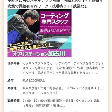
車好きにも◎スキルアップ可能！時給1,200円〜！頑張り
次第で昇給有☆Wワーク・扶養内OK！残業なし
仕事内容
ガソリンスタンドでカーボディのコーティングを専門に行う
スタッフを募集します。 その他合間に、洗車・接客案内・オ
イル交換・電話対応といった簡単な業務もあります。 …
給与
時給1,200円以上
勤務地
兵庫県加古川市野口町長砂壱丁田973-2（バイク通勤OK）／
オブリステーション加古川
勤務時間
9：00～19：00の間の時間帯 ※週2日～OK ※シフト提出
（月毎） ※勤務時間・曜日に…