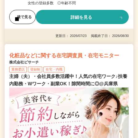
女性の登録多数 ◎年齢不問
詳細を見る
後で見る
更新日： 2026/07/23 掲載終了日： 2026/08/30
化粧品などに関する在宅調査員・在宅モニター
株式会社ビサーチ
業務委託
登録制
在宅・内職
主婦（夫）・会社員多数活躍中！人気の在宅ワーク♪扶養
内勤務・Wワーク・副業OK！隙間時間に◎@兵庫県