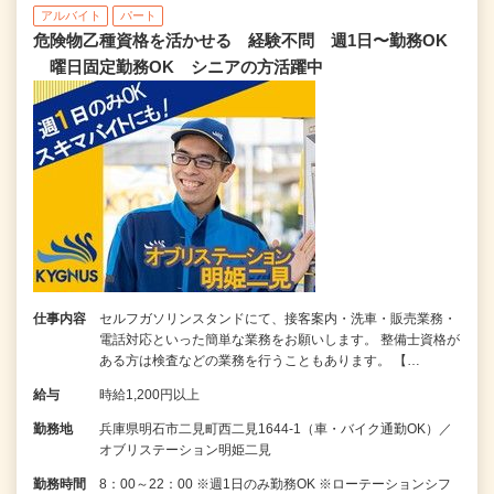
アルバイト
パート
危険物乙種資格を活かせる 経験不問 週1日〜勤務OK
曜日固定勤務OK シニアの方活躍中
仕事内容
セルフガソリンスタンドにて、接客案内・洗車・販売業務・
電話対応といった簡単な業務をお願いします。 整備士資格が
ある方は検査などの業務を行うこともあります。 【…
給与
時給1,200円以上
勤務地
兵庫県明石市二見町西二見1644-1（車・バイク通勤OK）／
オブリステーション明姫二見
勤務時間
8：00～22：00 ※週1日のみ勤務OK ※ローテーションシフ