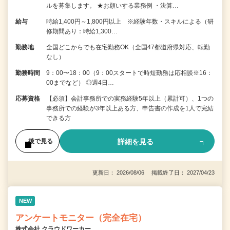
ルを募集します。 ★お願いする業務例 ・決算…
給与
時給1,400円～1,800円以上 ※経験年数・スキルによる（研
修期間あり：時給1,300…
勤務地
全国どこからでも在宅勤務OK（全国47都道府県対応、転勤
なし）
勤務時間
9：00〜18：00（9：00スタートで時短勤務は応相談※16：
00までなど） ◎週4日…
応募資格
【必須】会計事務所での実務経験5年以上（累計可）、1つの
事務所での経験が3年以上ある方、申告書の作成を1人で完結
できる方
詳細を見る
後で見る
更新日： 2026/08/06 掲載終了日： 2027/04/23
NEW
アンケートモニター（完全在宅）
株式会社 クラウドワーカー