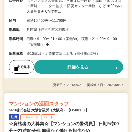
仕事内容
【マンションの警備員】 ▼主な仕事内容 ・巡回 ・出入管理
・座哨 ・モニター監視 ・防災センター業務 など ★20名の
大量募集★ CMで有…
給与
日給10,400円〜11,700円
勤務地
兵庫県神戸市兵庫区羽坂道
勤務時間
日勤：9：00〜21：00（実働8h） 夜勤：21：00〜9：00
（実働8h） ◆…
応募資格
※18歳以上：警備業法による（例外事由2号）
詳細を見る
後で見る
更新日： 2026/07/21 掲載終了日： 2026/08/27
マンションの巡回スタッフ
SPD株式会社 大阪営業所（大阪府）【OS001_2】
注目
アルバイト
パート
☆資格者の大募集☆【マンションの警備員】 日勤9時00
分〜21時00分他 無理なく働け負担少なめ