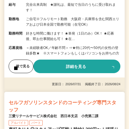
給与
完全出来高制 ★謝礼は、最短で当日のうちに受け取れま
す！
勤務地
ご自宅※フルリモート勤務 大阪府・兵庫県を含む関西エリ
アおよび日本全国で勤務可能（在宅OK）
勤務時間
好きな時間に働けます！ ★単発（1日のみ）OK！ ★応募
後、即お仕事開始も可！ ★在…
応募資格
＜未経験者OK／年齢不問＞⇒★特に20代〜50代の女性の登
録多数★ ※スマートフォンもしくはパソコンをお持ちの方
詳細を見る
後で見る
更新日： 2026/07/31 掲載終了日： 2026/08/24
セルフガソリンスタンドのコーティング専門スタ
ッフ
三愛リテールサービス株式会社 西日本支店 小売第二課
アルバイト
パート