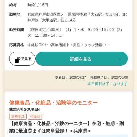
給与
時給1,116円
勤務地
兵庫県神戸市灘区鹿ノ下通/阪神本線「大石駅」徒歩4分、JR
神戸線「六甲道駅」徒歩14分
勤務時間
【曜日固定／週5日】 （1）月・水 9：00～16：00 （2）
火 11：30～14：…
応募資格
未経験OK！中高年活躍中！男性スタッフ活躍中！
詳細を見る
後で見る
更新日： 2026/07/27 掲載終了日： 2026/08/08
本日掲載終了になります
健康食品・化粧品・治験等のモニター
株式会社SOUKEN
業務委託
登録制
【健康食品・化粧品・治験のモニター】在宅・短期・副
業に最適◎まずは簡単登録！＜兵庫県＞