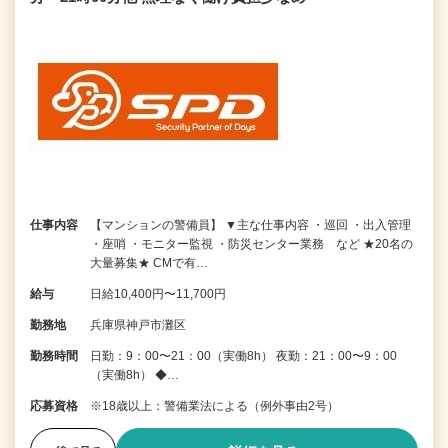
仕事内容
【マンションの警備員】 ▼主な仕事内容 ・巡回 ・出入管理
・座哨 ・モニター監視 ・防災センター業務 など ★20名の
大量募集★ CMで有…
給与
日給10,400円〜11,700円
勤務地
兵庫県神戸市灘区
勤務時間
日勤：9：00〜21：00（実働8h） 夜勤：21：00〜9：00
（実働8h） ◆…
応募資格
※18歳以上：警備業法による（例外事由2号）