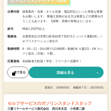
仕事内容
接客案内・洗車・オイル交換・電話対応といった簡単な業務
をお願いします。 整備士資格がある方は検査などの業務を行
うこともあります。 【経験・資格の有無はといませ…
給与
時給1,200円以上
勤務地
兵庫県加古川市野口町長砂壱丁田973-2（バイク通勤OK）／
オブリステーション加古川
勤務時間
8：00～21：00の間で1日4時間～勤務OK ※週2日～OK ※シ
フト提出（月毎） ※勤…
応募資格
未経験者大歓迎！学生・フリーター活躍中！
詳細を見る
後で見る
更新日： 2026/03/31 掲載終了日： 2027/03/31
セルフサービスのガソリンスタンドスタッフ
三愛リテールサービス株式会社 西日本支店 小売第二課