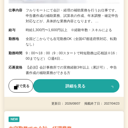
仕事内容
フルリモートにて会計・経理の補助業務を行うお仕事です。
申告書作成の補助業務、試算表の作成、年末調整・確定申告
対応などが、具体的な業務内容となります。 …
給与
時給1,300円〜1,600円以上 ※経験年数・スキルによる
勤務地
全国どこからでも在宅勤務OK（全国47都道府県対応、転勤
なし）
勤務時間
9：00〜18：00（9：00スタートで時短勤務は応相談※16：
00までなど） ◎週4日…
応募資格
【必須】会計事務所での実務経験3年以上（累計可）、申告
書作成の補助業務ができる方
詳細を見る
後で見る
更新日： 2026/08/07 掲載終了日： 2027/04/23
NEW