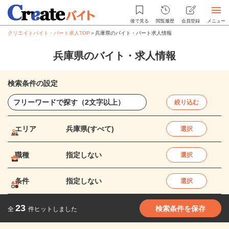
後で見る
閲覧履歴
会員登録
メニュー
クリエイトバイト・パート求人TOP
＞
兵庫県のバイト・パート求人情報
兵庫県のバイト・求人情報
検索条件の設定
絞り込む
エリア
兵庫県(すべて)
選択
職種
指定しない
選択
条件
指定しない
選択
23
検索条件を保存
全
件ヒットしました