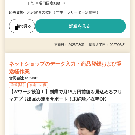
ト制 ※曜日固定勤務OK
応募資格
未経験者大歓迎！学生・フリーター活躍中！
詳細を見る
後で見る
更新日： 2026/03/31 掲載終了日： 2027/03/31
ネットショップのデータ入力・商品登録および発
送軽作業
合同会社Re Start
業務委託
在宅・内職
【Wワーク歓迎！】副業で月15万円前後を見込めるフリ
マアプリ出品の運用サポート！未経験／在宅OK