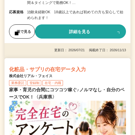
間＆タイミングで勤務OK！…
応募資格
治験未経験OK 18歳以上であれば初めての方も安心して始
められます！
詳細を見る
後で見る
更新日： 2026/07/21 掲載終了日： 2026/11/13
化粧品・サプリの在宅データ入力
株式会社リアル・フェイス
業務委託
登録制
在宅・内職
家事・育児の合間にコツコツ稼ぐ♪ノルマなし・自分のペ
ースでOK！〈兵庫県〉