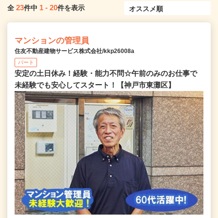
23
1
-
20
全
件中
件を表示
マンションの管理員
住友不動産建物サービス株式会社/kkp26008a
パート
安定の土日休み！経験・能力不問☆午前のみのお仕事で
未経験でも安心してスタート！【神戸市東灘区】