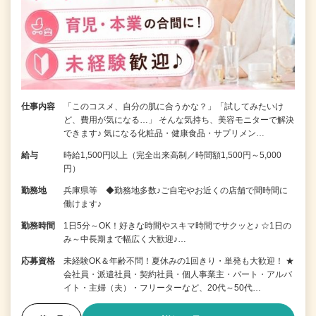
仕事内容
「このコスメ、自分の肌に合うかな？」「試してみたいけ
ど、費用が気になる…」 そんな気持ち、美容モニターで解決
できます♪ 気になる化粧品・健康食品・サプリメン…
給与
時給1,500円以上（完全出来高制／時間額1,500円～5,000
円）
勤務地
兵庫県等 ◆勤務地多数♪ご自宅やお近くの店舗で間時間に
働けます♪
勤務時間
1日5分～OK！好きな時間やスキマ時間でサクッと♪ ☆1日の
み～中長期まで幅広く大歓迎♪…
応募資格
未経験OK＆年齢不問！夏休みの1回きり・単発も大歓迎！ ★
会社員・派遣社員・契約社員・個人事業主・パート・アルバ
イト・主婦（夫）・フリーターなど、20代～50代…