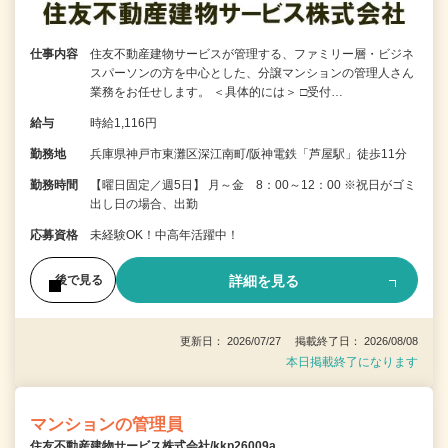
仕事内容
住友不動産建物サービスが管理する、ファミリー層・ビジネ
スパーソンの方を中心とした、分譲マンションの管理人さん
業務をお任せします。 ＜具体的には＞ □受付…
給与
時給1,116円
勤務地
兵庫県神戸市東灘区深江南町/阪神電鉄「芦屋駅」徒歩11分
勤務時間
【曜日固定／週5日】 月～金 8：00～12：00 ※祝日がゴミ
出し日の場合、出勤
応募資格
未経験OK！中高年活躍中！
詳細を見る
後で見る
更新日： 2026/07/27 掲載終了日： 2026/08/08
本日掲載終了になります
マンションの管理員
住友不動産建物サービス株式会社/kkp26009a