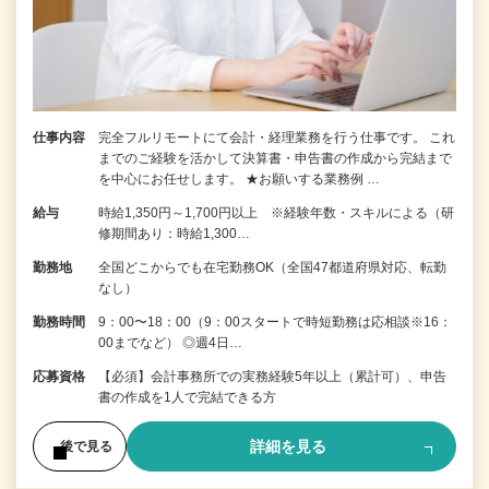
仕事内容
完全フルリモートにて会計・経理業務を行う仕事です。 これ
までのご経験を活かして決算書・申告書の作成から完結まで
を中⼼にお任せします。 ★お願いする業務例 …
給与
時給1,350円～1,700円以上 ※経験年数・スキルによる（研
修期間あり：時給1,300…
勤務地
全国どこからでも在宅勤務OK（全国47都道府県対応、転勤
なし）
勤務時間
9：00〜18：00（9：00スタートで時短勤務は応相談※16：
00までなど） ◎週4日…
応募資格
【必須】会計事務所での実務経験5年以上（累計可）、申告
書の作成を1人で完結できる方
詳細を見る
後で見る