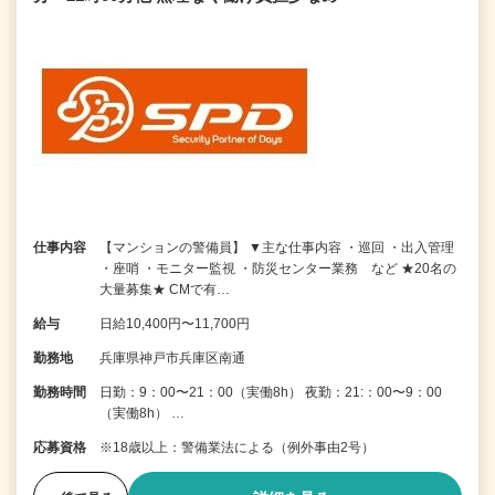
仕事内容
【マンションの警備員】 ▼主な仕事内容 ・巡回 ・出入管理
・座哨 ・モニター監視 ・防災センター業務 など ★20名の
大量募集★ CMで有…
給与
日給10,400円〜11,700円
勤務地
兵庫県神戸市兵庫区南通
勤務時間
日勤：9：00〜21：00（実働8h） 夜勤：21:：00〜9：00
（実働8h） …
応募資格
※18歳以上：警備業法による（例外事由2号）