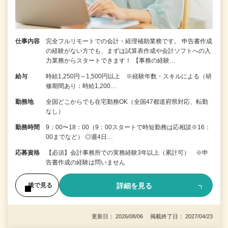
仕事内容
完全フルリモートでの会計・経理補助業務です。 申告書作成
の経験がない⽅でも、まずは試算表作成や会計ソフトへの⼊
⼒業務からスタートできます！ 【事務の経験…
給与
時給1,250円～1,500円以上 ※経験年数・スキルによる（研
修期間あり：時給1,200…
勤務地
全国どこからでも在宅勤務OK（全国47都道府県対応、転勤
なし）
勤務時間
9：00〜18：00（9：00スタートで時短勤務は応相談※16：
00までなど） ◎週4日…
応募資格
【必須】会計事務所での実務経験3年以上（累計可） ※申
告書作成の経験は問いません
詳細を見る
後で見る
更新日： 2026/08/06 掲載終了日： 2027/04/23