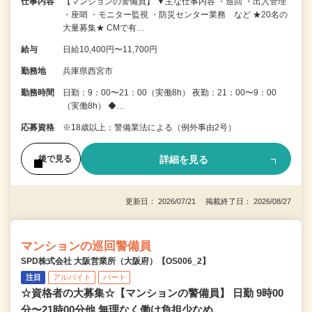
仕事内容
【マンションの警備員】 ▼主な仕事内容 ・巡回 ・出入管理
・座哨 ・モニター監視 ・防災センター業務 など ★20名の
大量募集★ CMで有…
給与
日給10,400円〜11,700円
勤務地
兵庫県西宮市
勤務時間
日勤：9：00〜21：00（実働8h） 夜勤：21：00〜9：00
（実働8h） ◆…
応募資格
※18歳以上：警備業法による（例外事由2号）
詳細を見る
後で見る
更新日： 2026/07/21 掲載終了日： 2026/08/27
マンションの巡回警備員
SPD株式会社 大阪営業所（大阪府）【OS006_2】
注目
アルバイト
パート
☆資格者の大募集☆【マンションの警備員】 日勤 9時00
分〜21時00分他 無理なく働け負担少なめ