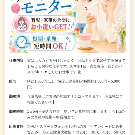
仕事内容
実は…入力するだけじゃなく、商品をタダで試せて 報酬まで
もらえるお得な仕事です♪ スマホ1台・完全在宅・自分のペー
スでOK！ ▼こんなお仕事です 化…
給与
時給1,500円以上（完全出来高制／時間額1,500円～5,000
円）
勤務地
兵庫県等【ご希望の地域でオシゴトできます♪ お気軽にご
相談ください！】
勤務時間
1日5分～好きな時間、空いている時間に働けます！ ☆1回の
みの単発や短期～中長期まで…
応募資格
◎PC・スマートフォンをお持ちの方（※アンケートに必要
なため） ◎未経験者大歓迎！ ◎20代、30代、40代、50代の