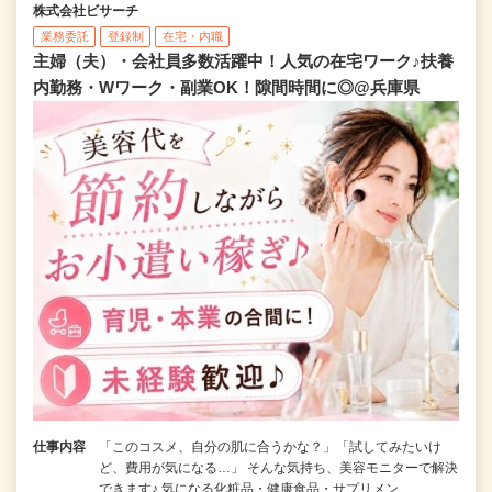
株式会社ビサーチ
業務委託
登録制
在宅・内職
主婦（夫）・会社員多数活躍中！人気の在宅ワーク♪扶養
内勤務・Wワーク・副業OK！隙間時間に◎@兵庫県
仕事内容
「このコスメ、自分の肌に合うかな？」「試してみたいけ
ど、費用が気になる…」 そんな気持ち、美容モニターで解決
できます♪ 気になる化粧品・健康食品・サプリメン…