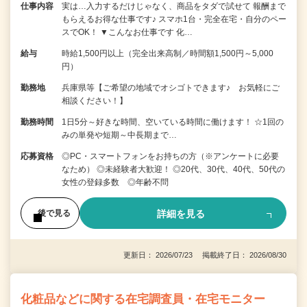
仕事内容
実は…入力するだけじゃなく、商品をタダで試せて 報酬まで
もらえるお得な仕事です♪ スマホ1台・完全在宅・自分のペー
スでOK！ ▼こんなお仕事です 化…
給与
時給1,500円以上（完全出来高制／時間額1,500円～5,000
円）
勤務地
兵庫県等【ご希望の地域でオシゴトできます♪ お気軽にご
相談ください！】
勤務時間
1日5分～好きな時間、空いている時間に働けます！ ☆1回の
みの単発や短期～中長期まで…
応募資格
◎PC・スマートフォンをお持ちの方（※アンケートに必要
なため） ◎未経験者大歓迎！ ◎20代、30代、40代、50代の
女性の登録多数 ◎年齢不問
詳細を見る
後で見る
更新日： 2026/07/23 掲載終了日： 2026/08/30
化粧品などに関する在宅調査員・在宅モニター