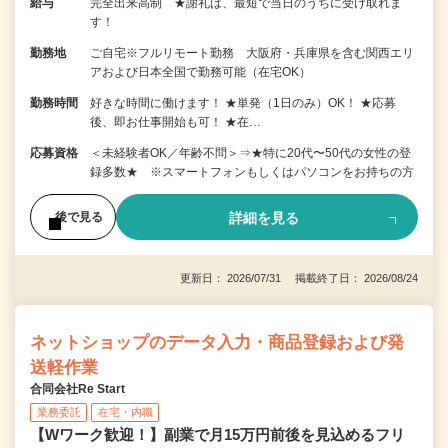
給与
完全出来高制 ★謝礼は、最短で当日のうちに受け取れま
す！
勤務地
ご自宅※フルリモート勤務 大阪府・兵庫県を含む関西エリ
アおよび日本全国で勤務可能（在宅OK）
勤務時間
好きな時間に働けます！ ★単発（1日のみ）OK！ ★応募
後、即お仕事開始も可！ ★在…
応募資格
＜未経験者OK／年齢不問＞⇒★特に20代〜50代の女性の登
録多数★ ※スマートフォンもしくはパソコンをお持ちの方
詳細を見る
後で見る
更新日： 2026/07/31 掲載終了日： 2026/08/24
ネットショップのデータ入力・商品登録および発
送軽作業
合同会社Re Start
業務委託
在宅・内職
【Wワーク歓迎！】副業で月15万円前後を見込めるフリ