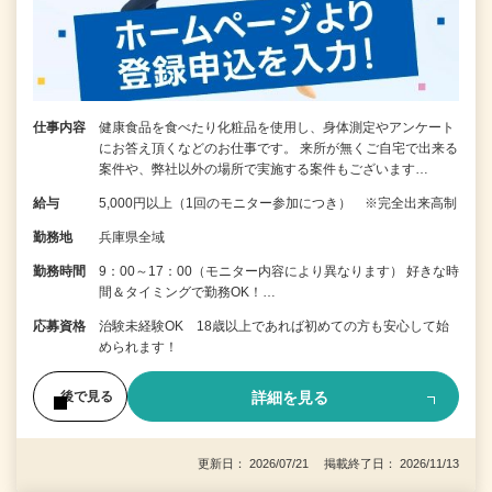
仕事内容
健康食品を食べたり化粧品を使用し、身体測定やアンケート
にお答え頂くなどのお仕事です。 来所が無くご自宅で出来る
案件や、弊社以外の場所で実施する案件もございます…
給与
5,000円以上（1回のモニター参加につき） ※完全出来高制
勤務地
兵庫県全域
勤務時間
9：00～17：00（モニター内容により異なります） 好きな時
間＆タイミングで勤務OK！…
応募資格
治験未経験OK 18歳以上であれば初めての方も安心して始
められます！
詳細を見る
後で見る
更新日： 2026/07/21 掲載終了日： 2026/11/13