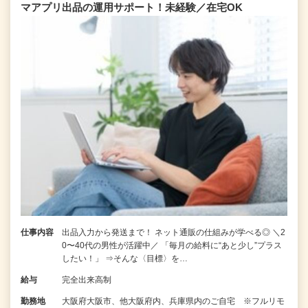
マアプリ出品の運用サポート！未経験／在宅OK
仕事内容
出品入力から発送まで！ ネット通販の仕組みが学べる◎ ＼2
0〜40代の男性が活躍中／ 「毎月の給料に“あと少し”プラス
したい！」 ⇒そんな〈目標〉を…
給与
完全出来高制
勤務地
大阪府大阪市、他大阪府内、兵庫県内のご自宅 ※フルリモ