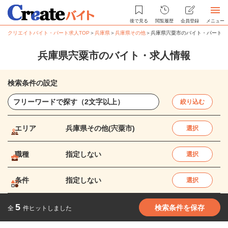
後で見る
閲覧履歴
会員登録
メニュー
クリエイトバイト・パート求人TOP
＞
兵庫県
＞
兵庫県その他
＞
兵庫県宍粟市のバイト・パート求
兵庫県宍粟市のバイト・求人情報
検索条件の設定
絞り込む
エリア
兵庫県その他(宍粟市)
選択
職種
指定しない
選択
条件
指定しない
選択
5
検索条件を保存
全
件ヒットしました