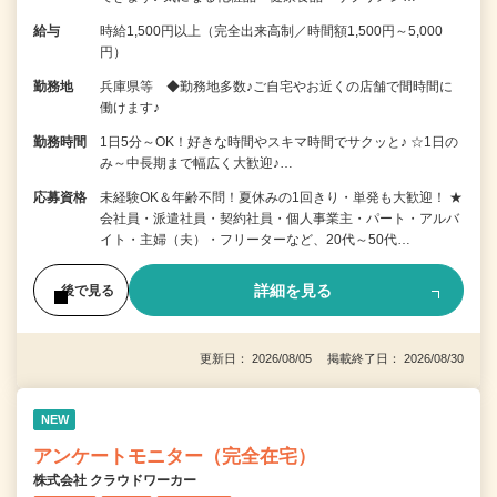
給与
時給1,500円以上（完全出来高制／時間額1,500円～5,000
円）
勤務地
兵庫県等 ◆勤務地多数♪ご自宅やお近くの店舗で間時間に
働けます♪
勤務時間
1日5分～OK！好きな時間やスキマ時間でサクッと♪ ☆1日の
み～中長期まで幅広く大歓迎♪…
応募資格
未経験OK＆年齢不問！夏休みの1回きり・単発も大歓迎！ ★
会社員・派遣社員・契約社員・個人事業主・パート・アルバ
イト・主婦（夫）・フリーターなど、20代～50代…
詳細を見る
後で見る
更新日： 2026/08/05 掲載終了日： 2026/08/30
NEW
アンケートモニター（完全在宅）
株式会社 クラウドワーカー