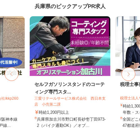
兵庫県のピックアップPR求人
セルフガソリンスタンドのコーテ
税理士事
ィング専門スタ...
税理士法人
kkp260
三愛リテールサービス株式会社 西日本支
店 小売第二課
時給1,3
時給1,200円以上
年数・ス
/阪神本線
兵庫県加古川市野口町長砂壱丁田973-
全国どこ
線...
2（バイク通勤OK）／オブ...
47都道