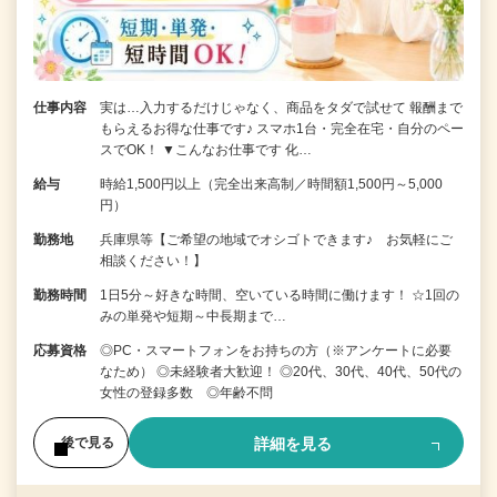
仕事内容
実は…入力するだけじゃなく、商品をタダで試せて 報酬まで
もらえるお得な仕事です♪ スマホ1台・完全在宅・自分のペー
スでOK！ ▼こんなお仕事です 化…
給与
時給1,500円以上（完全出来高制／時間額1,500円～5,000
円）
勤務地
兵庫県等【ご希望の地域でオシゴトできます♪ お気軽にご
相談ください！】
勤務時間
1日5分～好きな時間、空いている時間に働けます！ ☆1回の
みの単発や短期～中長期まで…
応募資格
◎PC・スマートフォンをお持ちの方（※アンケートに必要
なため） ◎未経験者大歓迎！ ◎20代、30代、40代、50代の
女性の登録多数 ◎年齢不問
詳細を見る
後で見る