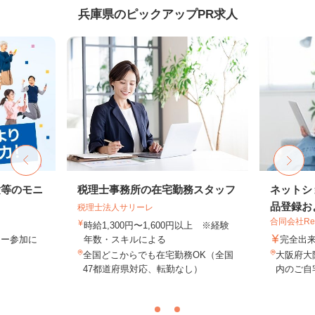
兵庫県のピックアップPR求人
験等のモニ
税理士事務所の在宅勤務スタッフ
ネットシ
品登録およ
税理士法人サリーレ
合同会社Re S
時給1,300円〜1,600円以上 ※経験
ター参加に
年数・スキルによる
完全出
全国どこからでも在宅勤務OK（全国
大阪府大
47都道府県対応、転勤なし）
内のご自