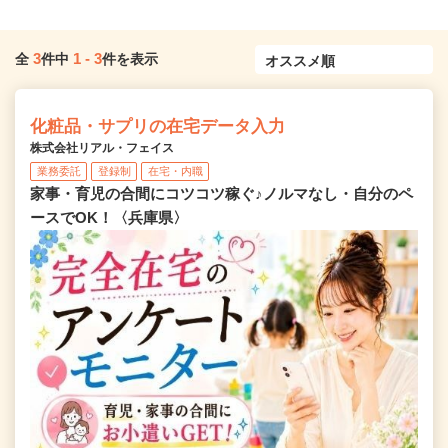
3
1
-
3
全
件中
件を表示
化粧品・サプリの在宅データ入力
株式会社リアル・フェイス
業務委託
登録制
在宅・内職
家事・育児の合間にコツコツ稼ぐ♪ノルマなし・自分のペ
ースでOK！〈兵庫県〉