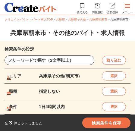
後で見る
閲覧履歴
会員登録
メニュー
クリエイトバイト・パート求人TOP
＞
兵庫県
＞
兵庫県その他
＞
兵庫県朝来市
＞
兵庫県朝来市・そ
兵庫県朝来市・その他のバイト・求人情報
検索条件の設定
絞り込む
エリア
兵庫県その他(朝来市)
選択
職種
指定しない
選択
条件
1日4時間以内
選択
3
検索条件を保存
全
件ヒットしました