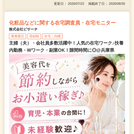
更新日： 2026/07/23 掲載終了日： 2026/08/30
化粧品などに関する在宅調査員・在宅モニター
株式会社ビサーチ
業務委託
登録制
在宅・内職
主婦（夫）・会社員多数活躍中！人気の在宅ワーク♪扶養
内勤務・Wワーク・副業OK！隙間時間に◎@兵庫県