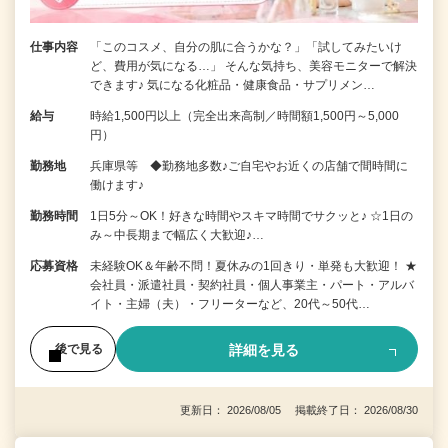
仕事内容
「このコスメ、自分の肌に合うかな？」「試してみたいけ
ど、費用が気になる…」 そんな気持ち、美容モニターで解決
できます♪ 気になる化粧品・健康食品・サプリメン…
給与
時給1,500円以上（完全出来高制／時間額1,500円～5,000
円）
勤務地
兵庫県等 ◆勤務地多数♪ご自宅やお近くの店舗で間時間に
働けます♪
勤務時間
1日5分～OK！好きな時間やスキマ時間でサクッと♪ ☆1日の
み～中長期まで幅広く大歓迎♪…
応募資格
未経験OK＆年齢不問！夏休みの1回きり・単発も大歓迎！ ★
会社員・派遣社員・契約社員・個人事業主・パート・アルバ
イト・主婦（夫）・フリーターなど、20代～50代…
詳細を見る
後で見る
更新日： 2026/08/05 掲載終了日： 2026/08/30