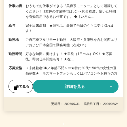
仕事内容
おうちでお仕事ができる『美容系モニター』として活躍して
ください！ 1案件の作業時間は5分〜10分程度。空いた時間
を有効活用できるお仕事です。 ◆【いろん…
給与
完全出来高制 ★謝礼は、最短で当日のうちに受け取れま
す！
勤務地
ご自宅※フルリモート勤務 大阪府・兵庫県を含む関西エリ
アおよび日本全国で勤務可能（在宅OK）
勤務時間
好きな時間に働けます！ ★単発（1日のみ）OK！ ★応募
後、即お仕事開始も可！ ★在…
応募資格
＜未経験者OK／年齢不問＞⇒★特に20代〜50代の女性の登
録多数★ ※スマートフォンもしくはパソコンをお持ちの方
詳細を見る
後で見る
更新日： 2026/07/31 掲載終了日： 2026/08/24
1