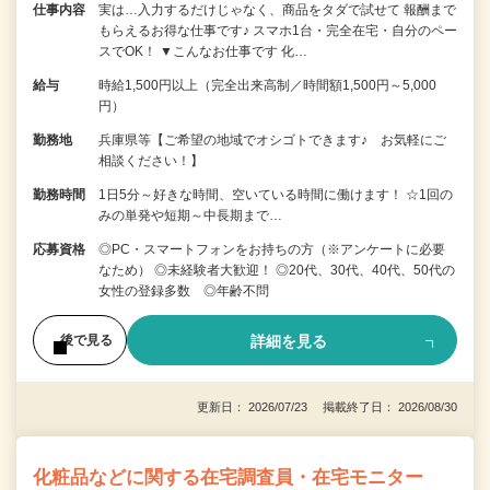
仕事内容
実は…入力するだけじゃなく、商品をタダで試せて 報酬まで
もらえるお得な仕事です♪ スマホ1台・完全在宅・自分のペー
スでOK！ ▼こんなお仕事です 化…
給与
時給1,500円以上（完全出来高制／時間額1,500円～5,000
円）
勤務地
兵庫県等【ご希望の地域でオシゴトできます♪ お気軽にご
相談ください！】
勤務時間
1日5分～好きな時間、空いている時間に働けます！ ☆1回の
みの単発や短期～中長期まで…
応募資格
◎PC・スマートフォンをお持ちの方（※アンケートに必要
なため） ◎未経験者大歓迎！ ◎20代、30代、40代、50代の
女性の登録多数 ◎年齢不問
詳細を見る
後で見る
更新日： 2026/07/23 掲載終了日： 2026/08/30
化粧品などに関する在宅調査員・在宅モニター