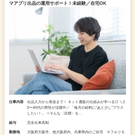
マアプリ出品の運用サポート！未経験／在宅OK
仕事内容
出品入力から発送まで！ ネット通販の仕組みが学べる◎ ＼2
0〜40代の男性が活躍中／ 「毎月の給料に“あと少し”プラス
したい！」 ⇒そんな〈目標〉を…
給与
完全出来高制
勤務地
大阪府大阪市、他大阪府内、兵庫県内のご自宅 ※フルリモ