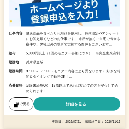
仕事内容
健康食品を食べたり化粧品を使用し、身体測定やアンケート
にお答え頂くなどのお仕事です。 来所が無くご自宅で出来る
案件や、弊社以外の場所で実施する案件もございます…
給与
5,000円以上（1回のモニター参加につき） ※完全出来高制
勤務地
兵庫県全域
勤務時間
9：00～17：00（モニター内容により異なります） 好きな時
間＆タイミングで勤務OK！…
応募資格
治験未経験OK 18歳以上であれば初めての方も安心して始
められます！
詳細を見る
後で見る
更新日： 2026/07/21 掲載終了日： 2026/11/13