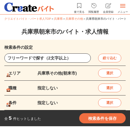
後で見る
閲覧履歴
会員登録
メニュー
クリエイトバイト・パート求人TOP
＞
兵庫県
＞
兵庫県その他
＞
兵庫県朝来市のバイト・パート求
兵庫県朝来市のバイト・求人情報
検索条件の設定
絞り込む
エリア
兵庫県その他(朝来市)
選択
職種
指定しない
選択
条件
指定しない
選択
5
検索条件を保存
全
件ヒットしました