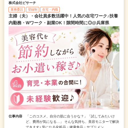
株式会社ビサーチ
業務委託
登録制
在宅・内職
主婦（夫）・会社員多数活躍中！人気の在宅ワーク♪扶養
内勤務・Wワーク・副業OK！隙間時間に◎@兵庫県
仕事内容
「このコスメ、自分の肌に合うかな？」「試してみたいけ
ど、費用が気になる…」 そんな気持ち、美容モニターで解決
できます♪ 気になる化粧品・健康食品・サプリメン…