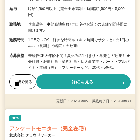
給与
時給1,500円以上（完全出来高制／時間額1,500円～5,000
円）
勤務地
兵庫県等 ◆勤務地多数♪ご自宅やお近くの店舗で間時間に
働けます♪
勤務時間
1日5分～OK！好きな時間やスキマ時間でサクッと♪ ☆1日の
み～中長期まで幅広く大歓迎♪…
応募資格
未経験OK＆年齢不問！夏休みの1回きり・単発も大歓迎！ ★
会社員・派遣社員・契約社員・個人事業主・パート・アルバ
イト・主婦（夫）・フリーターなど、20代～50代…
詳細を見る
後で見る
更新日： 2026/08/05 掲載終了日： 2026/08/30
NEW
アンケートモニター（完全在宅）
株式会社 クラウドワーカー