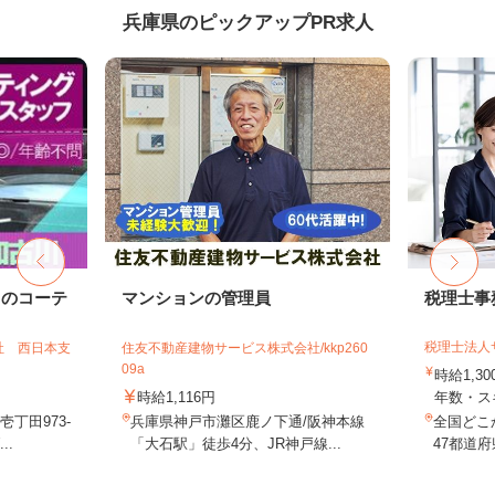
兵庫県のピックアップPR求人
ドのコーテ
マンションの管理員
税理士事
税理士法人
社 西日本支
住友不動産建物サービス株式会社/kkp260
09a
時給1,3
時給1,116円
年数・ス
丁田973-
兵庫県神戸市灘区鹿ノ下通/阪神本線
全国どこ
..
「大石駅」徒歩4分、JR神戸線...
47都道