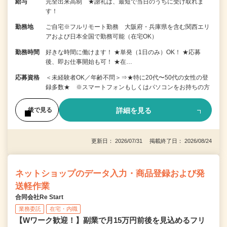
給与
完全出来高制 ★謝礼は、最短で当日のうちに受け取れま
す！
勤務地
ご自宅※フルリモート勤務 大阪府・兵庫県を含む関西エリ
アおよび日本全国で勤務可能（在宅OK）
勤務時間
好きな時間に働けます！ ★単発（1日のみ）OK！ ★応募
後、即お仕事開始も可！ ★在…
応募資格
＜未経験者OK／年齢不問＞⇒★特に20代〜50代の女性の登
録多数★ ※スマートフォンもしくはパソコンをお持ちの方
詳細を見る
後で見る
更新日： 2026/07/31 掲載終了日： 2026/08/24
ネットショップのデータ入力・商品登録および発
送軽作業
合同会社Re Start
業務委託
在宅・内職
【Wワーク歓迎！】副業で月15万円前後を見込めるフリ