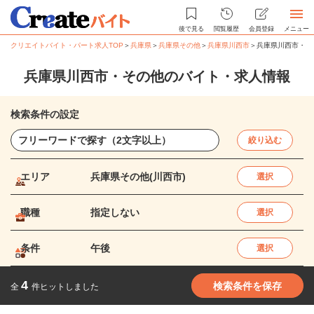
後で見る
閲覧履歴
会員登録
メニュー
クリエイトバイト・パート求人TOP
＞
兵庫県
＞
兵庫県その他
＞
兵庫県川西市
＞
兵庫県川西市・そ
兵庫県川西市・その他のバイト・求人情報
検索条件の設定
絞り込む
エリア
兵庫県その他(川西市)
選択
職種
指定しない
選択
条件
午後
選択
4
検索条件を保存
全
件ヒットしました