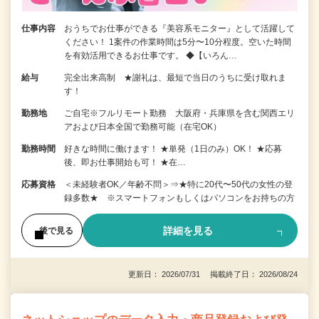
仕事内容
おうちでお仕事ができる『美容系モニター』として活躍して
ください！ 1案件の作業時間は5分〜10分程度。空いた時間
を有効活用できるお仕事です。 ◆【いろん…
給与
完全出来高制 ★謝礼は、最短で当日のうちに受け取れま
す！
勤務地
ご自宅※フルリモート勤務 大阪府・兵庫県を含む関西エリ
アおよび日本全国で勤務可能（在宅OK）
勤務時間
好きな時間に働けます！ ★単発（1日のみ）OK！ ★応募
後、即お仕事開始も可！ ★在…
応募資格
＜未経験者OK／年齢不問＞⇒★特に20代〜50代の女性の登
録多数★ ※スマートフォンもしくはパソコンをお持ちの方
詳細を見る
後で見る
更新日： 2026/07/31 掲載終了日： 2026/08/24