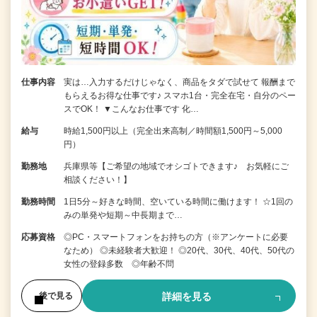
仕事内容
実は…入力するだけじゃなく、商品をタダで試せて 報酬まで
もらえるお得な仕事です♪ スマホ1台・完全在宅・自分のペー
スでOK！ ▼こんなお仕事です 化…
給与
時給1,500円以上（完全出来高制／時間額1,500円～5,000
円）
勤務地
兵庫県等【ご希望の地域でオシゴトできます♪ お気軽にご
相談ください！】
勤務時間
1日5分～好きな時間、空いている時間に働けます！ ☆1回の
みの単発や短期～中長期まで…
応募資格
◎PC・スマートフォンをお持ちの方（※アンケートに必要
なため） ◎未経験者大歓迎！ ◎20代、30代、40代、50代の
女性の登録多数 ◎年齢不問
詳細を見る
後で見る