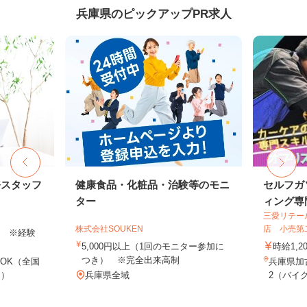
兵庫県のピックアップPR求人
務スタッフ
健康食品・化粧品・治験等のモニ
セルフガ
ター
ィング専門
三愛リテー
株式会社SOUKEN
店 小売第
以上 ※経験
5,000円以上（1回のモニター参加に
時給1,2
つき） ※完全出来高制
OK（全国
兵庫県加
し）
兵庫県全域
2（バイク