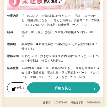
仕事内容
「このコスメ、自分の肌に合うかな？」「試してみたいけ
ど、費用が気になる…」 そんな気持ち、美容モニターで解決
できます♪ 気になる化粧品・健康食品・サプリメン…
給与
時給1,500円以上（完全出来高制／時間額1,500円～5,000
円）
勤務地
兵庫県等 ◆勤務地多数♪ご自宅やお近くの店舗で間時間に
働けます♪
勤務時間
1日5分～OK！好きな時間やスキマ時間でサクッと♪ ☆1日の
み～中長期まで幅広く大歓迎♪…
応募資格
未経験OK＆年齢不問！夏休みの1回きり・単発も大歓迎！ ★
会社員・派遣社員・契約社員・個人事業主・パート・アルバ
イト・主婦（夫）・フリーターなど、20代～50代…
詳細を見る
後で見る
更新日： 2026/08/05 掲載終了日： 2026/08/30