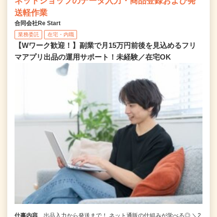
ネットショップのデータ入力・商品登録および発
送軽作業
合同会社Re Start
業務委託
在宅・内職
【Wワーク歓迎！】副業で月15万円前後を見込めるフリ
マアプリ出品の運用サポート！未経験／在宅OK
仕事内容
出品入力から発送まで！ ネット通販の仕組みが学べる◎ ＼2