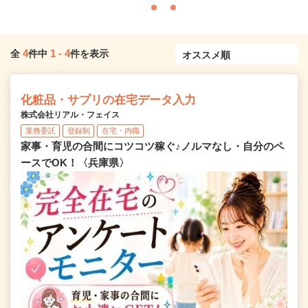
4
1
-
4
全
件中
件を表示
化粧品・サプリの在宅データ入力
株式会社リアル・フェイス
業務委託
登録制
在宅・内職
家事・育児の合間にコツコツ稼ぐ♪ノルマなし・自分のペ
ースでOK！〈兵庫県〉