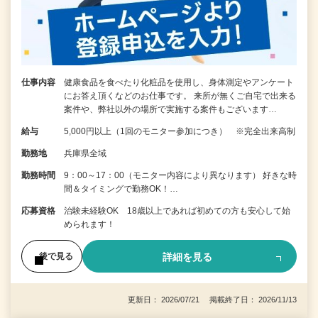
仕事内容
健康食品を食べたり化粧品を使用し、身体測定やアンケート
にお答え頂くなどのお仕事です。 来所が無くご自宅で出来る
案件や、弊社以外の場所で実施する案件もございます…
給与
5,000円以上（1回のモニター参加につき） ※完全出来高制
勤務地
兵庫県全域
勤務時間
9：00～17：00（モニター内容により異なります） 好きな時
間＆タイミングで勤務OK！…
応募資格
治験未経験OK 18歳以上であれば初めての方も安心して始
められます！
詳細を見る
後で見る
更新日： 2026/07/21 掲載終了日： 2026/11/13