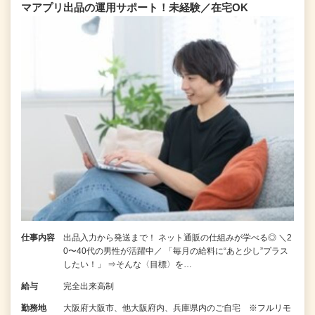
マアプリ出品の運用サポート！未経験／在宅OK
仕事内容
出品入力から発送まで！ ネット通販の仕組みが学べる◎ ＼2
0〜40代の男性が活躍中／ 「毎月の給料に“あと少し”プラス
したい！」 ⇒そんな〈目標〉を…
給与
完全出来高制
勤務地
大阪府大阪市、他大阪府内、兵庫県内のご自宅 ※フルリモ