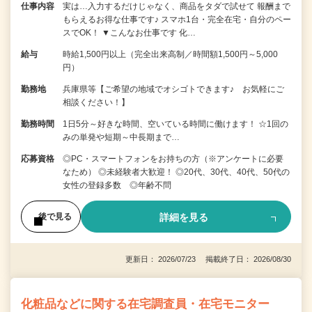
仕事内容
実は…入力するだけじゃなく、商品をタダで試せて 報酬まで
もらえるお得な仕事です♪ スマホ1台・完全在宅・自分のペー
スでOK！ ▼こんなお仕事です 化…
給与
時給1,500円以上（完全出来高制／時間額1,500円～5,000
円）
勤務地
兵庫県等【ご希望の地域でオシゴトできます♪ お気軽にご
相談ください！】
勤務時間
1日5分～好きな時間、空いている時間に働けます！ ☆1回の
みの単発や短期～中長期まで…
応募資格
◎PC・スマートフォンをお持ちの方（※アンケートに必要
なため） ◎未経験者大歓迎！ ◎20代、30代、40代、50代の
女性の登録多数 ◎年齢不問
詳細を見る
後で見る
更新日： 2026/07/23 掲載終了日： 2026/08/30
化粧品などに関する在宅調査員・在宅モニター