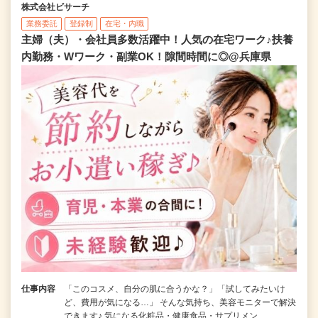
株式会社ビサーチ
業務委託
登録制
在宅・内職
主婦（夫）・会社員多数活躍中！人気の在宅ワーク♪扶養
内勤務・Wワーク・副業OK！隙間時間に◎@兵庫県
仕事内容
「このコスメ、自分の肌に合うかな？」「試してみたいけ
ど、費用が気になる…」 そんな気持ち、美容モニターで解決
できます♪ 気になる化粧品・健康食品・サプリメン…