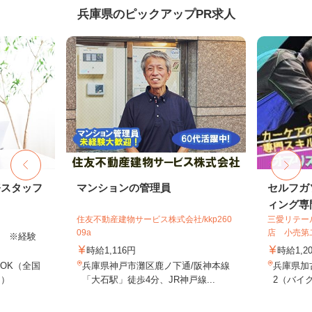
兵庫県のピックアップPR求人
務スタッフ
マンションの管理員
セルフガ
ィング専門
住友不動産建物サービス株式会社/kkp260
三愛リテー
09a
店 小売第
以上 ※経験
時給1,116円
時給1,2
OK（全国
兵庫県神戸市灘区鹿ノ下通/阪神本線
兵庫県加
し）
「大石駅」徒歩4分、JR神戸線...
2（バイク