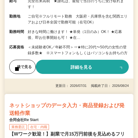
給与
完全出来高制 ★謝礼は、最短で当日のうちに受け取れま
す！
勤務地
ご自宅※フルリモート勤務 大阪府・兵庫県を含む関西エリ
アおよび日本全国で勤務可能（在宅OK）
勤務時間
好きな時間に働けます！ ★単発（1日のみ）OK！ ★応募
後、即お仕事開始も可！ ★在…
応募資格
＜未経験者OK／年齢不問＞⇒★特に20代〜50代の女性の登
録多数★ ※スマートフォンもしくはパソコンをお持ちの方
詳細を見る
後で見る
更新日： 2026/07/31 掲載終了日： 2026/08/24
ネットショップのデータ入力・商品登録および発
送軽作業
合同会社Re Start
業務委託
在宅・内職
【Wワーク歓迎！】副業で月15万円前後を見込めるフリ