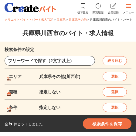
後で見る
閲覧履歴
会員登録
メニュー
クリエイトバイト・パート求人TOP
＞
兵庫県
＞
兵庫県その他
＞
兵庫県川西市のバイト・パート求
兵庫県川西市のバイト・求人情報
検索条件の設定
絞り込む
エリア
兵庫県その他(川西市)
選択
職種
指定しない
選択
条件
指定しない
選択
5
検索条件を保存
全
件ヒットしました