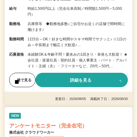
給与
時給1,500円以上（完全出来高制／時間額1,500円～5,000
円）
勤務地
兵庫県等 ◆勤務地多数♪ご自宅やお近くの店舗で間時間に
働けます♪
勤務時間
1日5分～OK！好きな時間やスキマ時間でサクッと♪ ☆1日の
み～中長期まで幅広く大歓迎♪…
応募資格
未経験OK＆年齢不問！夏休みの1回きり・単発も大歓迎！ ★
会社員・派遣社員・契約社員・個人事業主・パート・アルバ
イト・主婦（夫）・フリーターなど、20代～50代…
詳細を見る
後で見る
更新日： 2026/08/05 掲載終了日： 2026/08/30
NEW
アンケートモニター（完全在宅）
株式会社 クラウドワーカー