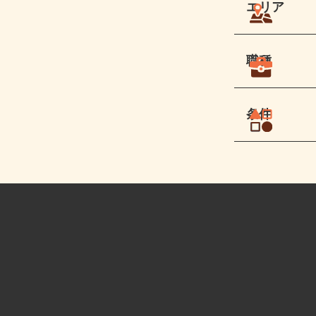
エリア
職種
条件