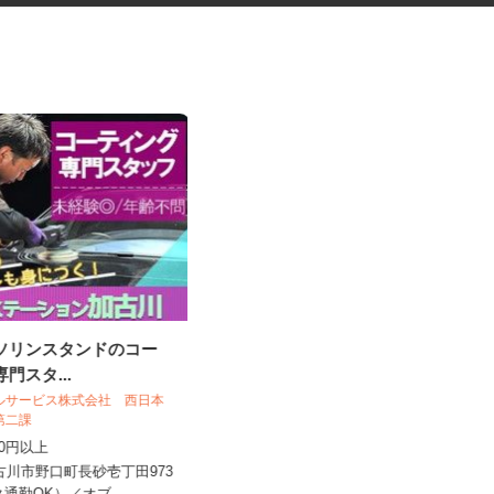
ガソリンスタンドのコー
税理士事務所の在宅勤務スタッ
専門スタ...
フ
税理士法人サリーレ
ールサービス株式会社 西日本
売第二課
時給1,300円〜1,600円以上 ※経験
,200円以上
年数・スキルによる