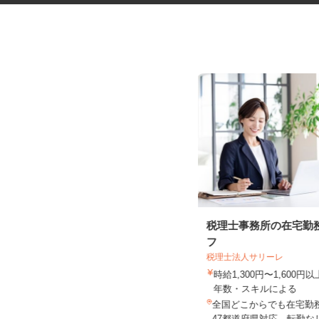
セルフガソリンスタンドのコー
税理士事務所の在宅勤
ティング専門スタ...
フ
税理士法人サリーレ
三愛リテールサービス株式会社 西日本
支店 小売第二課
時給1,300円〜1,600
時給1,200円以上
年数・スキルによる