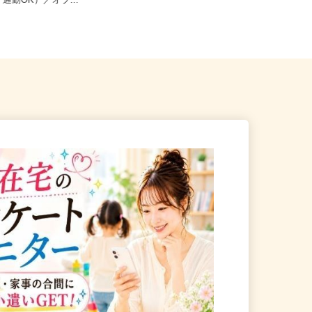
加古川市野口町長砂壱丁田973
全国どこからでも在宅勤務OK（全国
イク通勤OK）／オブ...
47都道府県対応、転勤なし）