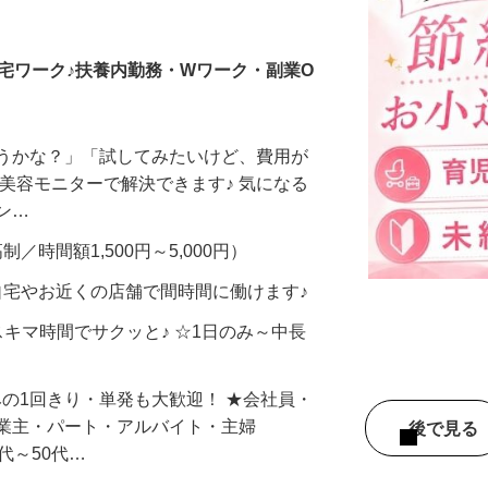
調査員・在宅モニター
宅ワーク♪扶養内勤務・Wワーク・副業O
合うかな？」「試してみたいけど、費用が
、美容モニターで解決できます♪ 気になる
メン…
制／時間額1,500円～5,000円）
自宅やお近くの店舗で間時間に働けます♪
スキマ時間でサクッと♪ ☆1日のみ～中長
みの1回きり・単発も大歓迎！ ★会社員・
事業主・パート・アルバイト・主婦
後で見