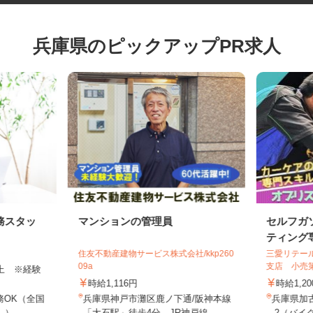
兵庫県のピックアップPR求人
務スタッ
マンションの管理員
セルフ
ティング
住友不動産建物サービス株式会社/kkp260
三愛リテ
09a
支店 小
円以上 ※経験
時給1,116円
時給1