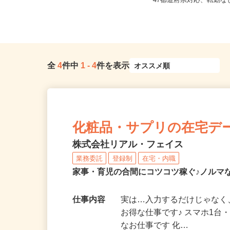
兵庫県加古川市野口町長砂壱丁田973
全国どこからでも在宅勤
-2（バイク通勤OK）／オブ...
47都道府県対応、転勤
全
4
件中
1
-
4
件を表示
化粧品・サプリの在宅デ
株式会社リアル・フェイス
業務委託
登録制
在宅・内職
家事・育児の合間にコツコツ稼ぐ♪ノルマ
仕事内容
実は…入力するだけじゃなく
お得な仕事です♪ スマホ1台