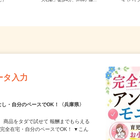
務OK（全国
兵庫県神戸市灘区鹿ノ下通/阪神本線
兵庫県
なし）
「大石駅」徒歩4分、JR神戸線...
-2（バ
ータ入力
なし・自分のペースでOK！〈兵庫県〉
、商品をタダで試せて 報酬までもらえる
・完全在宅・自分のペースでOK！ ▼こん