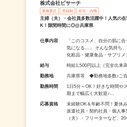
化粧品などに関する在宅
株式会社ビサーチ
業務委託
登録制
在宅・内職
主婦（夫）・会社員多数活躍中！人気の在
K！隙間時間に◎@兵庫県
仕事内容
「このコスメ、自分の肌に
気になる…」 そんな気持ち
化粧品・健康食品・サプリ
給与
時給1,500円以上（完全出来高
勤務地
兵庫県等 ◆勤務地多数♪ご
勤務時間
1日5分～OK！好きな時間や
期まで幅広く大歓迎♪…
応募資格
未経験OK＆年齢不問！夏休
派遣社員・契約社員・個人