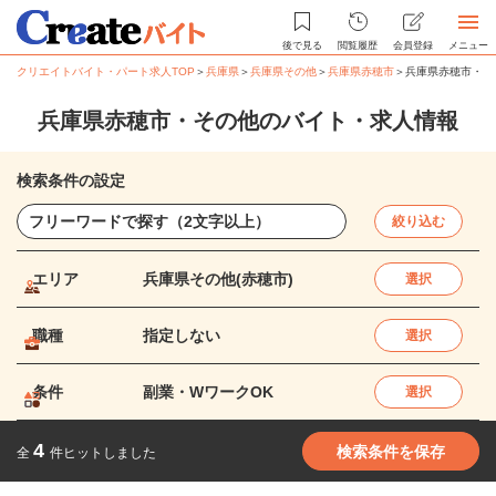
後で見る
閲覧履歴
会員登録
メニュー
クリエイトバイト・パート求人TOP
＞
兵庫県
＞
兵庫県その他
＞
兵庫県赤穂市
＞
兵庫県赤穂市・そ
兵庫県赤穂市・その他のバイト・求人情報
検索条件の設定
絞り込む
エリア
兵庫県その他(赤穂市)
選択
職種
指定しない
選択
条件
副業・WワークOK
選択
4
検索条件を保存
全
件ヒットしました