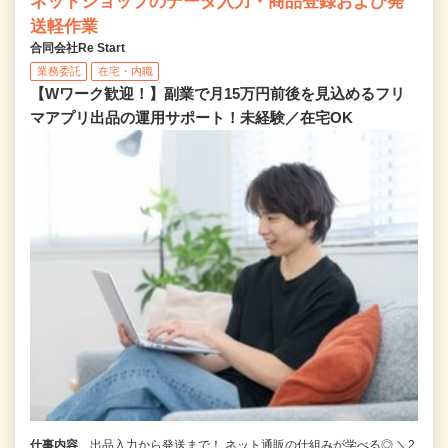
ネットショップのデータ入力・商品登録および発
送軽作業
合同会社Re Start
業務委託
在宅・内職
【Wワーク歓迎！】副業で月15万円前後を見込めるフリ
マアプリ出品の運用サポート！未経験／在宅OK
仕事内容
出品入力から発送まで！ ネット通販の仕組みが学べる◎ ＼2