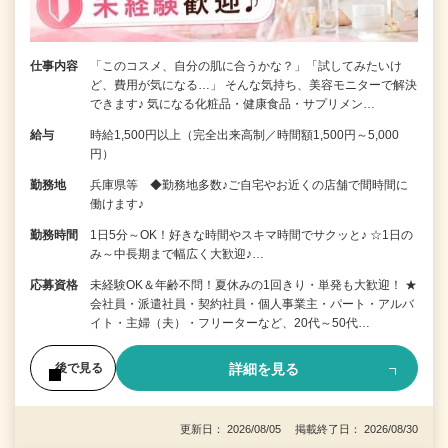
仕事内容
「このコスメ、自分の肌に合うかな？」「試してみたいけ
ど、費用が気になる…」 そんな気持ち、美容モニターで解決
できます♪ 気になる化粧品・健康食品・サプリメン…
給与
時給1,500円以上（完全出来高制／時間額1,500円～5,000
円）
勤務地
兵庫県等 ◆勤務地多数♪ご自宅やお近くの店舗で間時間に
働けます♪
勤務時間
1日5分～OK！好きな時間やスキマ時間でサクッと♪ ☆1日の
み～中長期まで幅広く大歓迎♪…
応募資格
未経験OK＆年齢不問！夏休みの1回きり・単発も大歓迎！ ★
会社員・派遣社員・契約社員・個人事業主・パート・アルバ
イト・主婦（夫）・フリーターなど、20代～50代…
詳細を見る
後で見る
更新日： 2026/08/05 掲載終了日： 2026/08/30