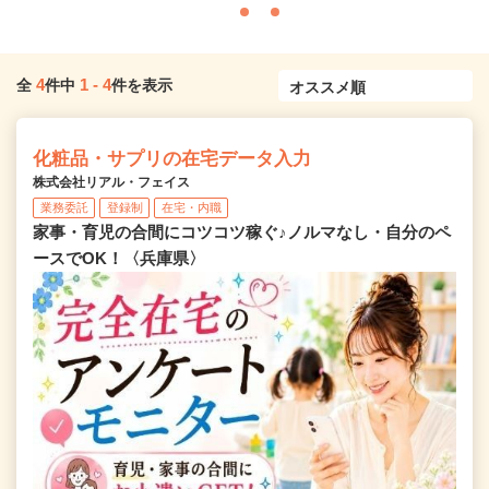
4
1
-
4
全
件中
件を表示
化粧品・サプリの在宅データ入力
株式会社リアル・フェイス
業務委託
登録制
在宅・内職
家事・育児の合間にコツコツ稼ぐ♪ノルマなし・自分のペ
ースでOK！〈兵庫県〉