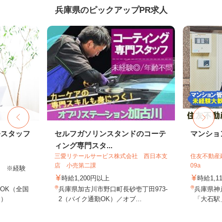
兵庫県のピックアップPR求人
務スタッフ
セルフガソリンスタンドのコーテ
マンショ
ィング専門スタ...
三愛リテールサービス株式会社 西日本支
住友不動産建
店 小売第二課
09a
以上 ※経験
時給1,200円以上
時給1,1
OK（全国
兵庫県加古川市野口町長砂壱丁田973-
兵庫県神
し）
2（バイク通勤OK）／オブ...
「大石駅」