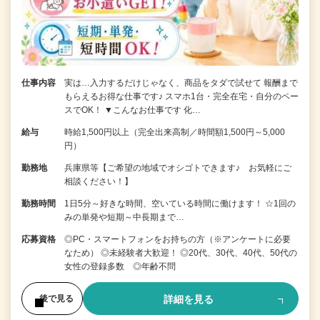
仕事内容
実は…入力するだけじゃなく、商品をタダで試せて 報酬まで
もらえるお得な仕事です♪ スマホ1台・完全在宅・自分のペー
スでOK！ ▼こんなお仕事です 化…
給与
時給1,500円以上（完全出来高制／時間額1,500円～5,000
円）
勤務地
兵庫県等【ご希望の地域でオシゴトできます♪ お気軽にご
相談ください！】
勤務時間
1日5分～好きな時間、空いている時間に働けます！ ☆1回の
みの単発や短期～中長期まで…
応募資格
◎PC・スマートフォンをお持ちの方（※アンケートに必要
なため） ◎未経験者大歓迎！ ◎20代、30代、40代、50代の
女性の登録多数 ◎年齢不問
詳細を見る
後で見る