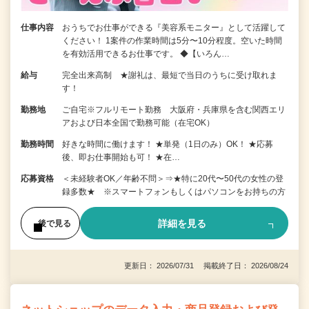
仕事内容
おうちでお仕事ができる『美容系モニター』として活躍して
ください！ 1案件の作業時間は5分〜10分程度。空いた時間
を有効活用できるお仕事です。 ◆【いろん…
給与
完全出来高制 ★謝礼は、最短で当日のうちに受け取れま
す！
勤務地
ご自宅※フルリモート勤務 大阪府・兵庫県を含む関西エリ
アおよび日本全国で勤務可能（在宅OK）
勤務時間
好きな時間に働けます！ ★単発（1日のみ）OK！ ★応募
後、即お仕事開始も可！ ★在…
応募資格
＜未経験者OK／年齢不問＞⇒★特に20代〜50代の女性の登
録多数★ ※スマートフォンもしくはパソコンをお持ちの方
詳細を見る
後で見る
更新日： 2026/07/31 掲載終了日： 2026/08/24