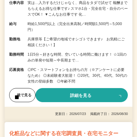
仕事内容
実は…入力するだけじゃなく、商品をタダで試せて 報酬まで
もらえるお得な仕事です♪ スマホ1台・完全在宅・自分のペー
スでOK！ ▼こんなお仕事です 化…
給与
時給1,500円以上（完全出来高制／時間額1,500円～5,000
円）
勤務地
兵庫県等【ご希望の地域でオシゴトできます♪ お気軽にご
相談ください！】
勤務時間
1日5分～好きな時間、空いている時間に働けます！ ☆1回の
みの単発や短期～中長期まで…
応募資格
◎PC・スマートフォンをお持ちの方（※アンケートに必要
なため） ◎未経験者大歓迎！ ◎20代、30代、40代、50代の
女性の登録多数 ◎年齢不問
詳細を見る
後で見る
更新日： 2026/07/23 掲載終了日： 2026/08/30
化粧品などに関する在宅調査員・在宅モニター