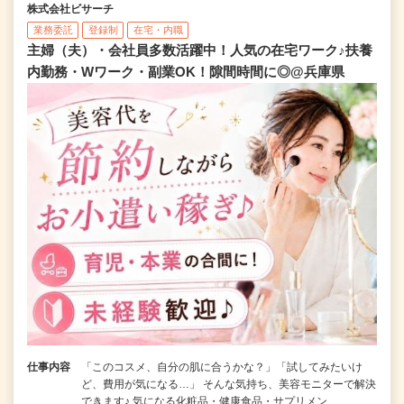
株式会社ビサーチ
業務委託
登録制
在宅・内職
主婦（夫）・会社員多数活躍中！人気の在宅ワーク♪扶養
内勤務・Wワーク・副業OK！隙間時間に◎@兵庫県
仕事内容
「このコスメ、自分の肌に合うかな？」「試してみたいけ
ど、費用が気になる…」 そんな気持ち、美容モニターで解決
できます♪ 気になる化粧品・健康食品・サプリメン…