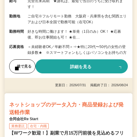
給与
完全出来高制 ★謝礼は、最短で当日のうちに受け取れま
す！
勤務地
ご自宅※フルリモート勤務 大阪府・兵庫県を含む関西エリ
アおよび日本全国で勤務可能（在宅OK）
勤務時間
好きな時間に働けます！ ★単発（1日のみ）OK！ ★応募
後、即お仕事開始も可！ ★在…
応募資格
＜未経験者OK／年齢不問＞⇒★特に20代〜50代の女性の登
録多数★ ※スマートフォンもしくはパソコンをお持ちの方
詳細を見る
後で見る
更新日： 2026/07/31 掲載終了日： 2026/08/24
ネットショップのデータ入力・商品登録および発
送軽作業
合同会社Re Start
業務委託
在宅・内職
【Wワーク歓迎！】副業で月15万円前後を見込めるフリ