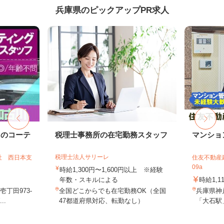
兵庫県のピックアップPR求人
ドのコーテ
税理士事務所の在宅勤務スタッフ
マンショ
税理士法人サリーレ
社 西日本支
住友不動産建
09a
時給1,300円〜1,600円以上 ※経験
年数・スキルによる
時給1,1
丁田973-
全国どこからでも在宅勤務OK（全国
兵庫県神
..
47都道府県対応、転勤なし）
「大石駅」