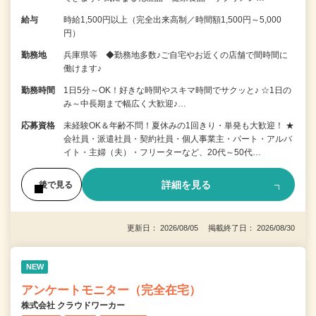
給与
時給1,500円以上（完全出来高制／時間額1,500円～5,000
円）
勤務地
兵庫県等 ◆勤務地多数♪ご自宅やお近くの店舗で間時間に
働けます♪
勤務時間
1日5分～OK！好きな時間やスキマ時間でサクッと♪ ☆1日の
み～中長期まで幅広く大歓迎♪…
応募資格
未経験OK＆年齢不問！夏休みの1回きり・単発も大歓迎！ ★
会社員・派遣社員・契約社員・個人事業主・パート・アルバ
イト・主婦（夫）・フリーターなど、20代～50代…
詳細を見る
後で見る
更新日： 2026/08/05 掲載終了日： 2026/08/30
NEW
アンケートモニター（完全在宅）
株式会社 クラウドワーカー