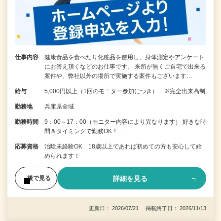
仕事内容
健康食品を食べたり化粧品を使用し、身体測定やアンケート
にお答え頂くなどのお仕事です。 来所が無くご自宅で出来る
案件や、弊社以外の場所で実施する案件もございます…
給与
5,000円以上（1回のモニター参加につき） ※完全出来高制
勤務地
兵庫県全域
勤務時間
9：00～17：00（モニター内容により異なります） 好きな時
間＆タイミングで勤務OK！…
応募資格
治験未経験OK 18歳以上であれば初めての方も安心して始
められます！
詳細を見る
後で見る
更新日： 2026/07/21 掲載終了日： 2026/11/13