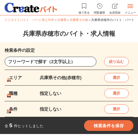
後で見る
閲覧履歴
会員登録
メニュー
クリエイトバイト・パート求人TOP
＞
兵庫県
＞
兵庫県その他
＞
兵庫県赤穂市のバイト・パート求
兵庫県赤穂市のバイト・求人情報
検索条件の設定
絞り込む
エリア
兵庫県その他(赤穂市)
選択
職種
指定しない
選択
条件
指定しない
選択
5
検索条件を保存
全
件ヒットしました