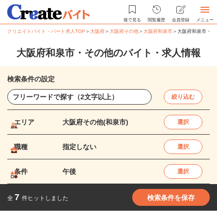
後で見る
閲覧履歴
会員登録
メニュー
クリエイトバイト・パート求人TOP
＞
大阪府
＞
大阪府その他
＞
大阪府和泉市
＞
大阪府和泉市・そ
大阪府和泉市・その他のバイト・求人情報
検索条件の設定
絞り込む
エリア
大阪府その他(和泉市)
選択
職種
指定しない
選択
条件
午後
選択
7
検索条件を保存
全
件ヒットしました