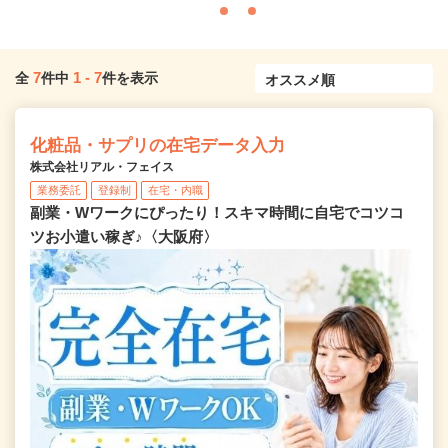
7
1
-
7
全
件中
件を表示
化粧品・サプリの在宅データ入力
株式会社リアル・フェイス
業務委託
登録制
在宅・内職
副業・Wワークにぴったり！スキマ時間に自宅でコツコ
ツお小遣い稼ぎ♪〈大阪府〉