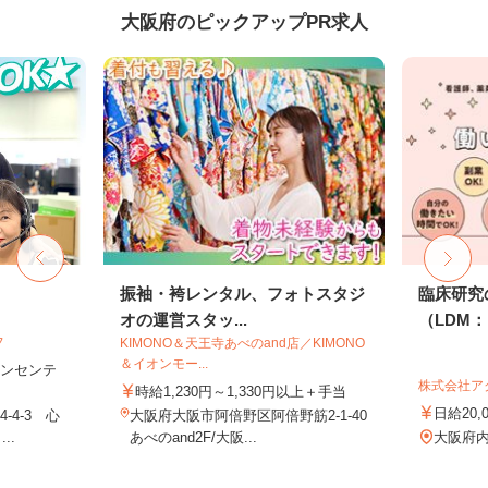
大阪府のピックアップPR求人
フ
振袖・袴レンタル、フォトスタジ
臨床研究
オの運営スタッ...
（LDM：L
フ
KIMONO＆天王寺あべのand店／KIMONO
＆イオンモー...
＋インセンテ
株式会社ア
時給1,230円～1,330円以上＋手当
日給20,
4-3 心
大阪府大阪市阿倍野区阿倍野筋2-1-40
..
あべのand2F/大阪...
大阪府