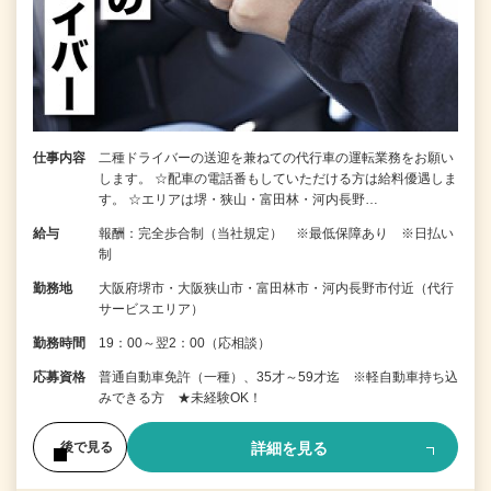
仕事内容
二種ドライバーの送迎を兼ねての代行車の運転業務をお願い
します。 ☆配車の電話番もしていただける方は給料優遇しま
す。 ☆エリアは堺・狭山・富田林・河内長野…
給与
報酬：完全歩合制（当社規定） ※最低保障あり ※日払い
制
勤務地
大阪府堺市・大阪狭山市・富田林市・河内長野市付近（代行
サービスエリア）
勤務時間
19：00～翌2：00（応相談）
応募資格
普通自動車免許（一種）、35才～59才迄 ※軽自動車持ち込
みできる方 ★未経験OK！
詳細を見る
後で見る