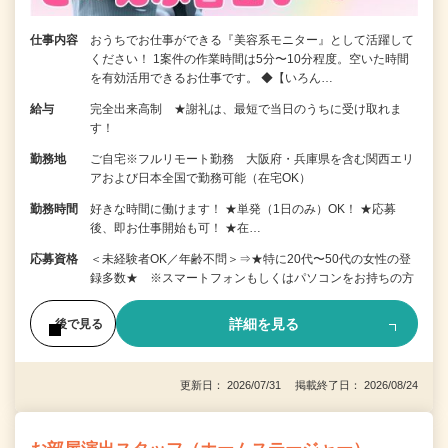
仕事内容
おうちでお仕事ができる『美容系モニター』として活躍して
ください！ 1案件の作業時間は5分〜10分程度。空いた時間
を有効活用できるお仕事です。 ◆【いろん…
給与
完全出来高制 ★謝礼は、最短で当日のうちに受け取れま
す！
勤務地
ご自宅※フルリモート勤務 大阪府・兵庫県を含む関西エリ
アおよび日本全国で勤務可能（在宅OK）
勤務時間
好きな時間に働けます！ ★単発（1日のみ）OK！ ★応募
後、即お仕事開始も可！ ★在…
応募資格
＜未経験者OK／年齢不問＞⇒★特に20代〜50代の女性の登
録多数★ ※スマートフォンもしくはパソコンをお持ちの方
詳細を見る
後で見る
更新日： 2026/07/31 掲載終了日： 2026/08/24