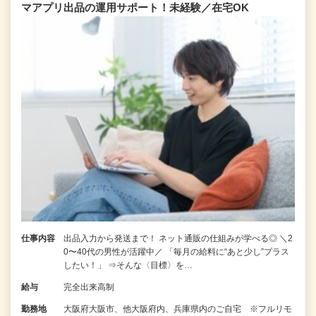
マアプリ出品の運用サポート！未経験／在宅OK
仕事内容
出品入力から発送まで！ ネット通販の仕組みが学べる◎ ＼2
0〜40代の男性が活躍中／ 「毎月の給料に“あと少し”プラス
したい！」 ⇒そんな〈目標〉を…
給与
完全出来高制
勤務地
大阪府大阪市、他大阪府内、兵庫県内のご自宅 ※フルリモ