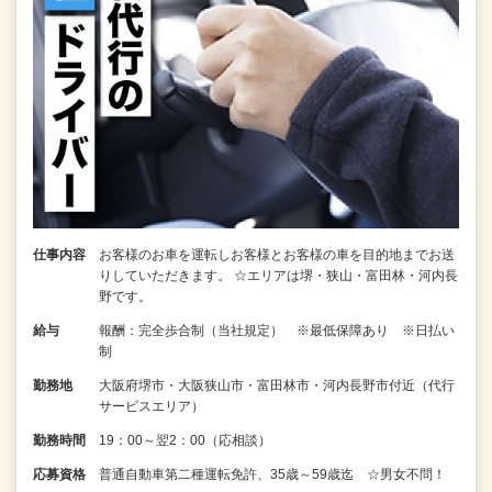
仕事内容
お客様のお車を運転しお客様とお客様の車を目的地までお送
りしていただきます。 ☆エリアは堺・狭山・富田林・河内長
野です。
給与
報酬：完全歩合制（当社規定） ※最低保障あり ※日払い
制
勤務地
大阪府堺市・大阪狭山市・富田林市・河内長野市付近（代行
サービスエリア）
勤務時間
19：00～翌2：00（応相談）
応募資格
普通自動車第二種運転免許、35歳～59歳迄 ☆男女不問！