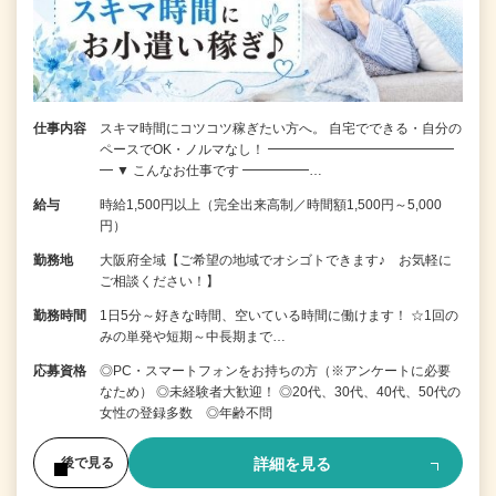
仕事内容
スキマ時間にコツコツ稼ぎたい方へ。 自宅でできる・自分の
ペースでOK・ノルマなし！ ━━━━━━━━━━━━━━
━ ▼ こんなお仕事です ━━━━━…
給与
時給1,500円以上（完全出来高制／時間額1,500円～5,000
円）
勤務地
大阪府全域【ご希望の地域でオシゴトできます♪ お気軽に
ご相談ください！】
勤務時間
1日5分～好きな時間、空いている時間に働けます！ ☆1回の
みの単発や短期～中長期まで…
応募資格
◎PC・スマートフォンをお持ちの方（※アンケートに必要
なため） ◎未経験者大歓迎！ ◎20代、30代、40代、50代の
女性の登録多数 ◎年齢不問
詳細を見る
後で見る