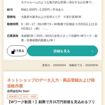
モデルルームのような魅力的な部屋へ演出するお仕事で…
給与
時給1,400円～2,200円＋手当あり
勤務地
大阪府大阪市および近郊エリア ※直行直帰OK
勤務時間
9：30～17：00の間で4～6H勤務で応相談 ※月8日以上(土日
4日含む) （例） ・…
応募資格
未経験OK！20代～40代の女性スタッフ活躍中♪Wワーク・副
業・扶養範囲内勤務もOK！
詳細を見る
後で見る
更新日： 2026/03/04 掲載終了日： 2026/09/30
ネットショップのデータ入力・商品登録および発
送軽作業
合同会社Re Start
業務委託
在宅・内職
【Wワーク歓迎！】副業で月15万円前後を見込めるフリ