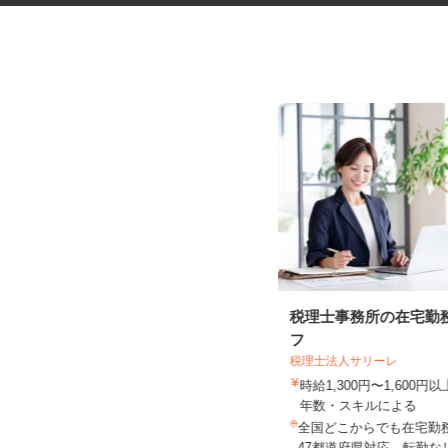
振袖・袴レンタル、フォトスタ
税理士事務所の在宅勤
ジオの運営スタッ...
フ
税理士法人サリーレ
KIMONO＆天王寺あべのand店／KIMON
O＆イオンモー...
時給1,300円〜1,600
時給1,230円～1,330円以上＋手当
年数・スキルによる