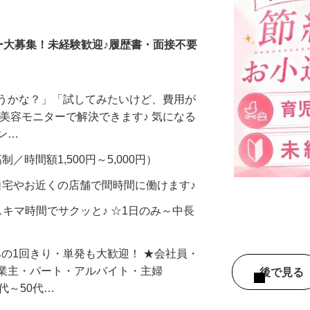
調査員・在宅モニター
ー大募集！未経験歓迎♪履歴書・面接不要
合うかな？」「試してみたいけど、費用が
、美容モニターで解決できます♪ 気になる
メン…
制／時間額1,500円～5,000円）
自宅やお近くの店舗で間時間に働けます♪
スキマ時間でサクッと♪ ☆1日のみ～中長
みの1回きり・単発も大歓迎！ ★会社員・
事業主・パート・アルバイト・主婦
後で見