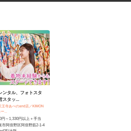
袴レンタル、フォトスタ
税理士事務所の在宅勤務スタッ
営スタッ...
フ
税理士法人サリーレ
O＆天王寺あべのand店／KIMON
モー...
時給1,300円〜1,600円以上 ※経験
,230円～1,330円以上＋手当
年数・スキルによる