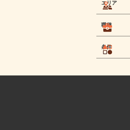
エリア
職種
条件