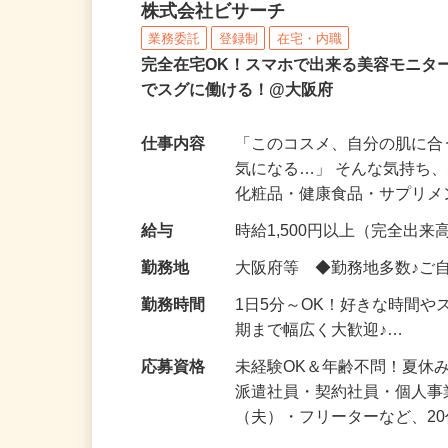
化粧品などに関する在宅
株式会社ビサーチ
業務委託
登録制
在宅・内職
完全在宅OK！スマホで出来る美容モニタ
でスグに働ける！@大阪府
仕事内容
「このコスメ、自分の肌に
気になる…」 そんな気持ち
化粧品・健康食品・サプリ
給与
時給1,500円以上（完全出来高
勤務地
大阪府等 ◆勤務地多数♪ご
勤務時間
1日5分～OK！好きな時間や
期まで幅広く大歓迎♪…
応募資格
未経験OK＆年齢不問！夏休
派遣社員・契約社員・個人