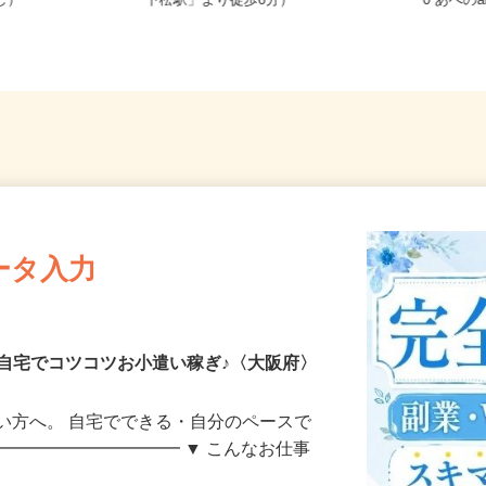
務OK（全国
大阪府岸和田市額原町（JR阪和線
大阪府
なし）
「下松駅」より徒歩6分）
0 あべの
ータ入力
自宅でコツコツお小遣い稼ぎ♪〈大阪府〉
い方へ。 自宅でできる・自分のペースで
━━━━━━━━━━━ ▼ こんなお仕事