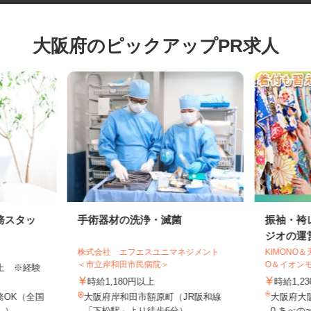
大阪府のピックアップPR求人
務スタッ
手術器材の洗浄・滅菌
振袖・
ジオの運
株式会社 エフエスユニマネジメント
KIMON
＜市立岸和田市民病院＞
O＆イオン
円以上 ※経験
時給1,180円以上
時給1