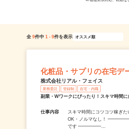
大阪府大阪市阿倍野区阿倍野筋2-1-4
全国どこからでも在宅勤
0 あべのand2F/大阪...
47都道府県対応、転勤
全
9
件中
1
-
9
件を表示
化粧品・サプリの在宅デ
株式会社リアル・フェイス
業務委託
登録制
在宅・内職
副業・Wワークにぴったり！スキマ時間に
仕事内容
スキマ時間にコツコツ稼ぎた
OK・ノルマなし！ ━━━━