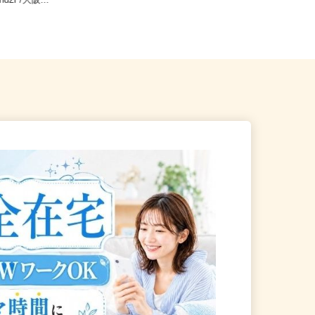
大阪市阿倍野区阿倍野筋2-1-4
全国どこからでも在宅勤務OK（全国
and2F/大阪...
47都道府県対応、転勤なし）