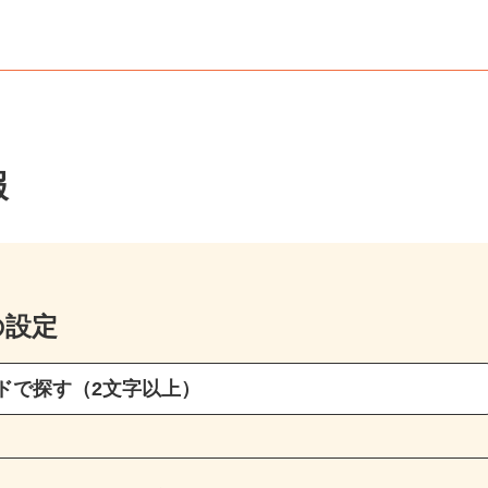
報
の設定