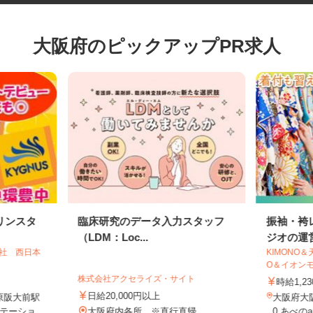
大阪府のピックアップPR求人
リンスタ
臨床研究のデータ入力スタッフ
振袖・
（LDM：Loc...
ジオの運
会社 西日本
KIMON
O＆イオン
株式会社アクセライズ・サイト
時給1
日給20,000円以上
原阪大前駅
大阪府