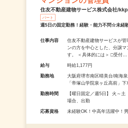
マンションの管理員
住友不動産建物サービス株式会社/kkp2
パート
週5日の固定勤務！経験・能力不問☆未
仕事内容
住友不動産建物サービスが
ンの方を中心とした、分譲
す。 ＜具体的には＞ □受付
給与
時給1,177円
勤務地
大阪府堺市南区晴美台/南海
「帝塚山学院泉ヶ丘高前」下
勤務時間
【曜日固定／週5日】 火～土
場合、出勤
応募資格
未経験OK！中高年活躍中！