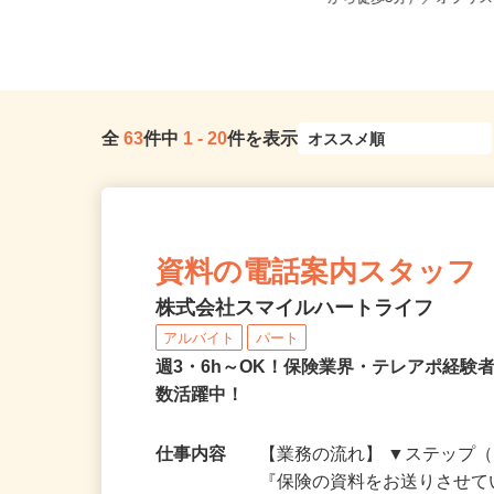
0 あべのand2F/大阪...
から徒歩5分）／オブリス
全
63
件中
1
-
20
件を表示
資料の電話案内スタッフ
株式会社スマイルハートライフ
アルバイト
パート
週3・6h～OK！保険業界・テレアポ経験
数活躍中！
仕事内容
【業務の流れ】 ▼ステップ（