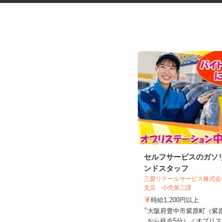
振袖・袴レンタル、フォトスタ
セルフサービスのガソ
ジオの運営スタッ...
ンドスタッフ
KIMONO＆天王寺あべのand店／KIMON
三愛リテールサービス株式
O＆イオンモー...
支店 小売第二課
時給1,230円～1,330円以上＋手当
時給1,200円以上
大阪府大阪市阿倍野区阿倍野筋2-1-4
大阪府豊中市紫原町（紫