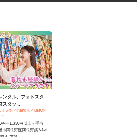
袴レンタル、フォトスタ
セルフサービスのガソリンスタ
営スタッ...
ンドスタッフ
O＆天王寺あべのand店／KIMON
三愛リテールサービス株式会社 西日本
モー...
支店 小売第二課
,230円～1,330円以上＋手当
時給1,200円以上
大阪市阿倍野区阿倍野筋2-1-4
大阪府豊中市紫原町（紫原阪大前駅