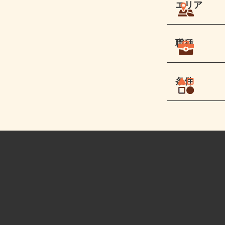
エリア
職種
条件