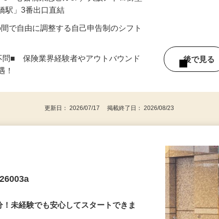
4-3 心斎橋東急ビル3F／大阪メトロ御堂
橋駅」3番出口直結
：00の間で自由に調整する自己申告制のシフト
不問■ 保険業界経験者やアウトバウンド
後で見
優遇！
更新日： 2026/07/17 掲載終了日： 2026/08/23
6003a