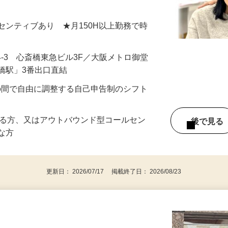
いただいても宜しいですか？』 とご案内
＋インセンティブあり ★月150H以上勤務で時
4-3 心斎橋東急ビル3F／大阪メトロ御堂
橋駅」3番出口直結
：00の間で自由に調整する自己申告制のシフト
ある方、又はアウトバウンド型コールセン
後で見
富な方
更新日： 2026/07/17 掲載終了日： 2026/08/23