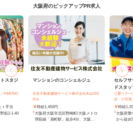
大阪府のピックアップPR求人
ォトスタジ
マンションのコンシェルジュ
セルフサ
ドスタッ
／KIMONO
住友不動産建物サービス株式会社/kcp260
三愛リテー
01a
店 小売第
以上＋手当
時給1,450円
時給1,2
2-1-40
大阪府大阪市北区野崎町/大阪メトロ
大阪府豊
堺筋線「扇町駅」徒歩4分、大阪...
から徒歩5