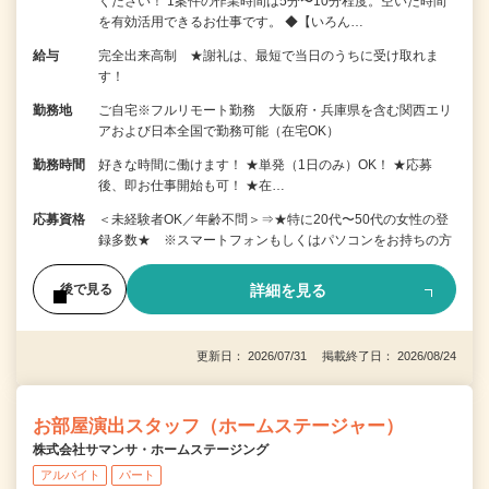
ください！ 1案件の作業時間は5分〜10分程度。空いた時間
を有効活用できるお仕事です。 ◆【いろん…
給与
完全出来高制 ★謝礼は、最短で当日のうちに受け取れま
す！
勤務地
ご自宅※フルリモート勤務 大阪府・兵庫県を含む関西エリ
アおよび日本全国で勤務可能（在宅OK）
勤務時間
好きな時間に働けます！ ★単発（1日のみ）OK！ ★応募
後、即お仕事開始も可！ ★在…
応募資格
＜未経験者OK／年齢不問＞⇒★特に20代〜50代の女性の登
録多数★ ※スマートフォンもしくはパソコンをお持ちの方
詳細を見る
後で見る
更新日： 2026/07/31 掲載終了日： 2026/08/24
お部屋演出スタッフ（ホームステージャー）
株式会社サマンサ・ホームステージング
アルバイト
パート