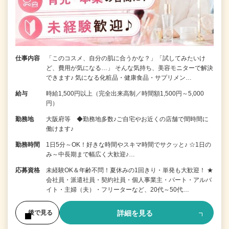
仕事内容
「このコスメ、自分の肌に合うかな？」「試してみたいけ
ど、費用が気になる…」 そんな気持ち、美容モニターで解決
できます♪ 気になる化粧品・健康食品・サプリメン…
給与
時給1,500円以上（完全出来高制／時間額1,500円～5,000
円）
勤務地
大阪府等 ◆勤務地多数♪ご自宅やお近くの店舗で間時間に
働けます♪
勤務時間
1日5分～OK！好きな時間やスキマ時間でサクッと♪ ☆1日の
み～中長期まで幅広く大歓迎♪…
応募資格
未経験OK＆年齢不問！夏休みの1回きり・単発も大歓迎！ ★
会社員・派遣社員・契約社員・個人事業主・パート・アルバ
イト・主婦（夫）・フリーターなど、20代～50代…
詳細を見る
後で見る