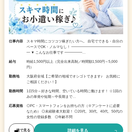
仕事内容
スキマ時間にコツコツ稼ぎたい方へ。 自宅でできる・自分の
ペースでOK・ノルマなし！ ━━━━━━━━━━━━━━
━ ▼ こんなお仕事です ━━━━━…
給与
時給1,500円以上（完全出来高制／時間額1,500円～5,000
円）
勤務地
大阪府全域【ご希望の地域でオシゴトできます♪ お気軽に
ご相談ください！】
勤務時間
1日5分～好きな時間、空いている時間に働けます！ ☆1回の
みの単発や短期～中長期まで…
応募資格
◎PC・スマートフォンをお持ちの方（※アンケートに必要
なため） ◎未経験者大歓迎！ ◎20代、30代、40代、50代の
女性の登録多数 ◎年齢不問
詳細を見る
後で見る