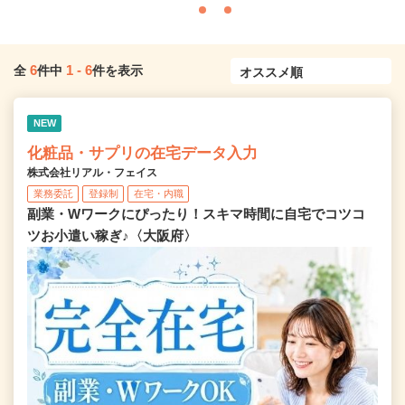
6
1
-
6
全
件中
件を表示
NEW
化粧品・サプリの在宅データ入力
株式会社リアル・フェイス
業務委託
登録制
在宅・内職
副業・Wワークにぴったり！スキマ時間に自宅でコツコ
ツお小遣い稼ぎ♪〈大阪府〉