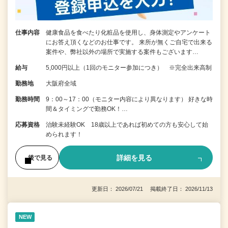
仕事内容
健康食品を食べたり化粧品を使用し、身体測定やアンケート
にお答え頂くなどのお仕事です。 来所が無くご自宅で出来る
案件や、弊社以外の場所で実施する案件もございます…
給与
5,000円以上（1回のモニター参加につき） ※完全出来高制
勤務地
大阪府全域
勤務時間
9：00～17：00（モニター内容により異なります） 好きな時
間＆タイミングで勤務OK！…
応募資格
治験未経験OK 18歳以上であれば初めての方も安心して始
められます！
詳細を見る
後で見る
更新日： 2026/07/21 掲載終了日： 2026/11/13
NEW