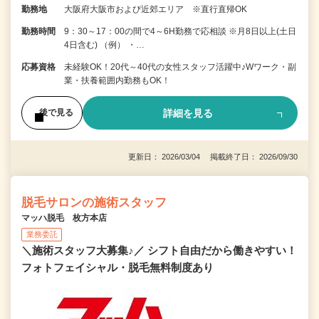
勤務地
大阪府大阪市および近郊エリア ※直行直帰OK
勤務時間
9：30～17：00の間で4～6H勤務で応相談 ※月8日以上(土日
4日含む) （例） ・…
応募資格
未経験OK！20代～40代の女性スタッフ活躍中♪Wワーク・副
業・扶養範囲内勤務もOK！
詳細を見る
後で見る
更新日： 2026/03/04 掲載終了日： 2026/09/30
脱毛サロンの施術スタッフ
マッハ脱毛 枚方本店
業務委託
＼施術スタッフ大募集♪／ シフト自由だから働きやすい！
フォトフェイシャル・脱毛無料制度あり