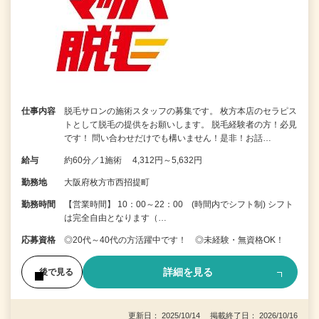
仕事内容
脱毛サロンの施術スタッフの募集です。 枚方本店のセラピス
トとして脱毛の提供をお願いします。 脱毛経験者の方！必見
です！ 問い合わせだけでも構いません！是非！お話…
給与
約60分／1施術 4,312円～5,632円
勤務地
大阪府枚方市西招提町
勤務時間
【営業時間】 10：00～22：00 (時間内でシフト制) シフト
は完全自由となります（…
応募資格
◎20代～40代の方活躍中です！ ◎未経験・無資格OK！
詳細を見る
後で見る
更新日： 2025/10/14 掲載終了日： 2026/10/16