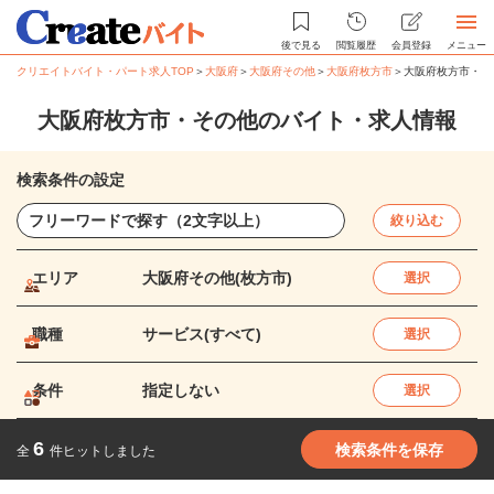
後で見る
閲覧履歴
会員登録
メニュー
クリエイトバイト・パート求人TOP
＞
大阪府
＞
大阪府その他
＞
大阪府枚方市
＞
大阪府枚方市・そ
大阪府枚方市・その他のバイト・求人情報
検索条件の設定
絞り込む
エリア
大阪府その他(枚方市)
選択
職種
サービス(すべて)
選択
条件
指定しない
選択
6
検索条件を保存
全
件ヒットしました