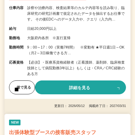
仕事内容
診察や治療内容、検査結果等のカルテ内容等を読み取り、臨
床研究の研究計画書で規定されたデータを抽出するお仕事で
す。 その後EDCへのデータ入力や、クエリ（入力内…
給与
日給20,000円以上
勤務地
大阪府内各所 ※直行直帰
勤務時間
9：00～17：00（実働7時間） ※変動有 ★平日週1日～OK
（月2～3日稼働できる方…
応募資格
【必須】・医療系資格経験者（正看護師、薬剤師、臨床検査
技師として病院勤務3年以上）もしくは・CRA／CRC経験の
ある方
詳細を見る
後で見る
更新日： 2026/05/12 掲載終了日： 2027/03/31
NEW
出張体験型ブースの接客販売スタッフ