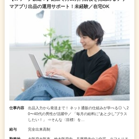
マアプリ出品の運用サポート！未経験／在宅OK
仕事内容
出品入力から発送まで！ ネット通販の仕組みが学べる◎ ＼2
0〜40代の男性が活躍中／ 「毎月の給料に“あと少し”プラス
したい！」 ⇒そんな〈目標〉を…
給与
完全出来高制
勤務地
大阪府大阪市、他大阪府内、兵庫県内のご自宅 ※フルリモ