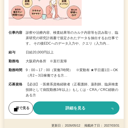
仕事内容
診察や治療内容、検査結果等のカルテ内容等を読み取り、臨
床研究の研究計画書で規定されたデータを抽出するお仕事で
す。 その後EDCへのデータ入力や、クエリ（入力内…
給与
日給20,000円以上
勤務地
大阪府内各所 ※直行直帰
勤務時間
9：00～17：00（実働7時間） ※変動有 ★平日週1日～OK
（月2～3日稼働できる方…
応募資格
【必須】・医療系資格経験者（正看護師、薬剤師、臨床検査
技師として病院勤務3年以上）もしくは・CRA／CRC経験の
ある方
詳細を見る
後で見る
更新日： 2026/05/12 掲載終了日： 2027/03/31