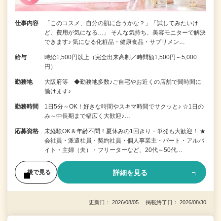
仕事内容
「このコスメ、自分の肌に合うかな？」「試してみたいけ
ど、費用が気になる…」 そんな気持ち、美容モニターで解決
できます♪ 気になる化粧品・健康食品・サプリメン…
給与
時給1,500円以上（完全出来高制／時間額1,500円～5,000
円）
勤務地
大阪府等 ◆勤務地多数♪ご自宅やお近くの店舗で間時間に
働けます♪
勤務時間
1日5分～OK！好きな時間やスキマ時間でサクッと♪ ☆1日の
み～中長期まで幅広く大歓迎♪…
応募資格
未経験OK＆年齢不問！夏休みの1回きり・単発も大歓迎！ ★
会社員・派遣社員・契約社員・個人事業主・パート・アルバ
イト・主婦（夫）・フリーターなど、20代～50代…
詳細を見る
後で見る
更新日： 2026/08/05 掲載終了日： 2026/08/30