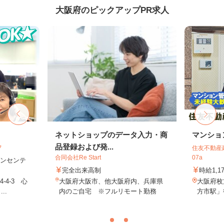
大阪府のピックアップPR求人
フ
ネットショップのデータ入力・商
マンショ
品登録および発...
フ
住友不動産建
合同会社Re Start
07a
＋インセンテ
完全出来高制
時給1,1
4-3 心
大阪府大阪市、他大阪府内、兵庫県
大阪府枚
..
内のご自宅 ※フルリモート勤務
方市駅」