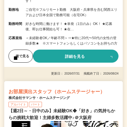
す！
勤務地
ご自宅※フルリモート勤務 大阪府・兵庫県を含む関西エリ
アおよび日本全国で勤務可能（在宅OK）
勤務時間
好きな時間に働けます！ ★単発（1日のみ）OK！ ★応募
後、即お仕事開始も可！ ★在…
応募資格
＜未経験者OK／年齢不問＞⇒★特に20代〜50代の女性の登
録多数★ ※スマートフォンもしくはパソコンをお持ちの方
詳細を見る
後で見る
更新日： 2026/07/31 掲載終了日： 2026/08/24
お部屋演出スタッフ（ホームステージャー）
株式会社サマンサ・ホームステージング
アルバイト
パート
【週2日～・日中のみ】未経験OK◆「好き」の気持ちか
らの挑戦大歓迎！主婦多数活躍中♪＠大阪府