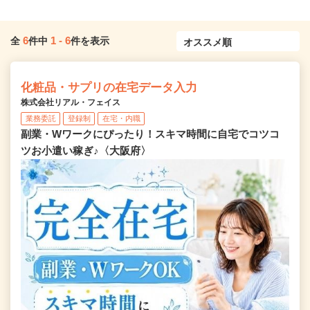
6
1
-
6
全
件中
件を表示
化粧品・サプリの在宅データ入力
株式会社リアル・フェイス
業務委託
登録制
在宅・内職
副業・Wワークにぴったり！スキマ時間に自宅でコツコ
ツお小遣い稼ぎ♪〈大阪府〉