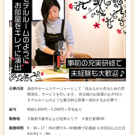
仕事内容
居住中ホームステージャーとして「住みながら売るための空
間演出」サービスを行います。 売主様のお部屋のお片付け、
モデルルームのような魅力的な部屋へ演出するお仕事で…
給与
時給1,400円～2,200円＋手当あり
勤務地
大阪府大阪市および近郊エリア ※直行直帰OK
勤務時間
9：30～17：00の間で4～6H勤務で応相談 ※月8日以上(土日
4日含む) （例） ・…