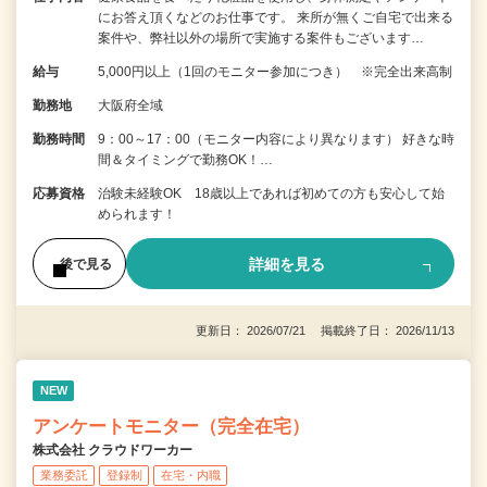
にお答え頂くなどのお仕事です。 来所が無くご自宅で出来る
案件や、弊社以外の場所で実施する案件もございます…
給与
5,000円以上（1回のモニター参加につき） ※完全出来高制
勤務地
大阪府全域
勤務時間
9：00～17：00（モニター内容により異なります） 好きな時
間＆タイミングで勤務OK！…
応募資格
治験未経験OK 18歳以上であれば初めての方も安心して始
められます！
詳細を見る
後で見る
更新日： 2026/07/21 掲載終了日： 2026/11/13
NEW
アンケートモニター（完全在宅）
株式会社 クラウドワーカー
業務委託
登録制
在宅・内職