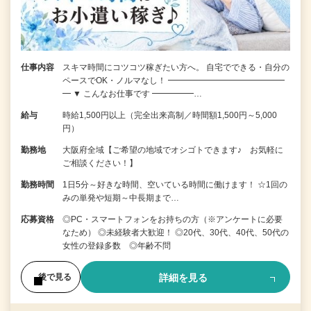
仕事内容
スキマ時間にコツコツ稼ぎたい方へ。 自宅でできる・自分の
ペースでOK・ノルマなし！ ━━━━━━━━━━━━━━
━ ▼ こんなお仕事です ━━━━━…
給与
時給1,500円以上（完全出来高制／時間額1,500円～5,000
円）
勤務地
大阪府全域【ご希望の地域でオシゴトできます♪ お気軽に
ご相談ください！】
勤務時間
1日5分～好きな時間、空いている時間に働けます！ ☆1回の
みの単発や短期～中長期まで…
応募資格
◎PC・スマートフォンをお持ちの方（※アンケートに必要
なため） ◎未経験者大歓迎！ ◎20代、30代、40代、50代の
女性の登録多数 ◎年齢不問
詳細を見る
後で見る