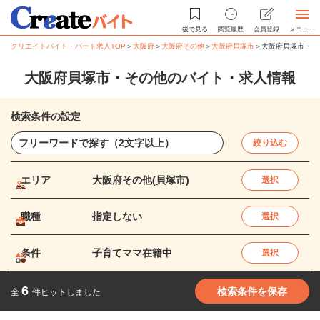
後で見る
閲覧履歴
会員登録
メニュー
クリエイトバイト・パート求人TOP
＞
大阪府
＞
大阪府その他
＞
大阪府貝塚市
＞
大阪府貝塚市・そ
大阪府貝塚市・その他のバイト・求人情報
検索条件の設定
絞り込む
エリア
大阪府その他(貝塚市)
選択
職種
指定しない
選択
条件
子育てママ在籍中
選択
6
検索条件を保存
全
件ヒットしました