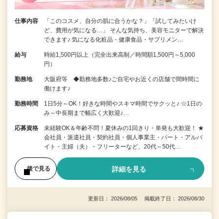
仕事内容
「このコスメ、自分の肌に合うかな？」「試してみたいけ
ど、費用が気になる…」 そんな気持ち、美容モニターで解決
できます♪ 気になる化粧品・健康食品・サプリメン…
給与
時給1,500円以上（完全出来高制／時間額1,500円～5,000
円）
勤務地
大阪府等 ◆勤務地多数♪ご自宅やお近くの店舗で間時間に
働けます♪
勤務時間
1日5分～OK！好きな時間やスキマ時間でサクッと♪ ☆1日の
み～中長期まで幅広く大歓迎♪…
応募資格
未経験OK＆年齢不問！夏休みの1回きり・単発も大歓迎！ ★
会社員・派遣社員・契約社員・個人事業主・パート・アルバ
イト・主婦（夫）・フリーターなど、20代～50代…
詳細を見る
後で見る
更新日： 2026/08/05 掲載終了日： 2026/08/30