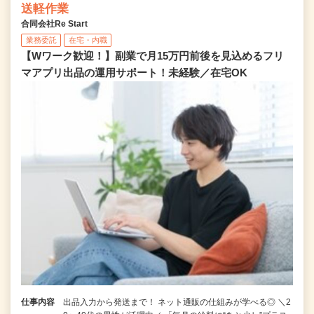
送軽作業
合同会社Re Start
業務委託
在宅・内職
【Wワーク歓迎！】副業で月15万円前後を見込めるフリ
マアプリ出品の運用サポート！未経験／在宅OK
仕事内容
出品入力から発送まで！ ネット通販の仕組みが学べる◎ ＼2