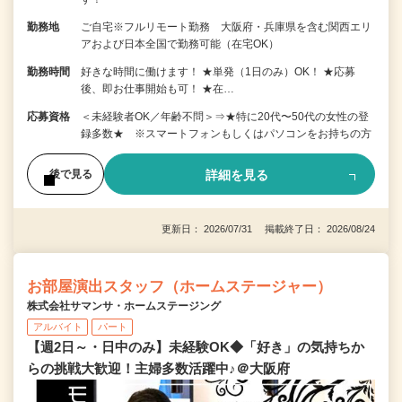
勤務地
ご自宅※フルリモート勤務 大阪府・兵庫県を含む関西エリ
アおよび日本全国で勤務可能（在宅OK）
勤務時間
好きな時間に働けます！ ★単発（1日のみ）OK！ ★応募
後、即お仕事開始も可！ ★在…
応募資格
＜未経験者OK／年齢不問＞⇒★特に20代〜50代の女性の登
録多数★ ※スマートフォンもしくはパソコンをお持ちの方
詳細を見る
後で見る
更新日： 2026/07/31 掲載終了日： 2026/08/24
お部屋演出スタッフ（ホームステージャー）
株式会社サマンサ・ホームステージング
アルバイト
パート
【週2日～・日中のみ】未経験OK◆「好き」の気持ちか
らの挑戦大歓迎！主婦多数活躍中♪＠大阪府