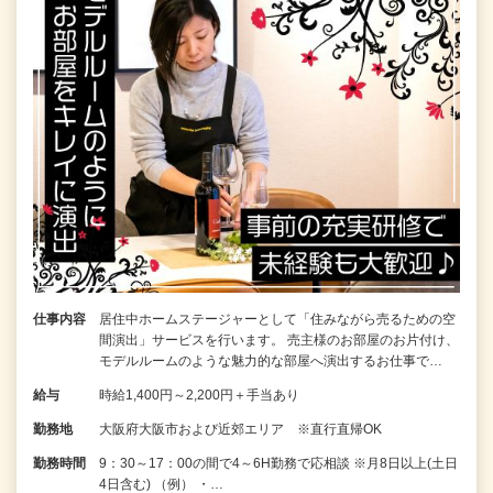
仕事内容
居住中ホームステージャーとして「住みながら売るための空
間演出」サービスを行います。 売主様のお部屋のお片付け、
モデルルームのような魅力的な部屋へ演出するお仕事で…
給与
時給1,400円～2,200円＋手当あり
勤務地
大阪府大阪市および近郊エリア ※直行直帰OK
勤務時間
9：30～17：00の間で4～6H勤務で応相談 ※月8日以上(土日
4日含む) （例） ・…