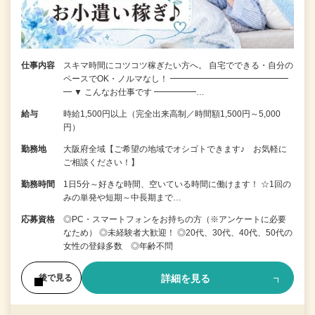
仕事内容
スキマ時間にコツコツ稼ぎたい方へ。 自宅でできる・自分の
ペースでOK・ノルマなし！ ━━━━━━━━━━━━━━
━ ▼ こんなお仕事です ━━━━━…
給与
時給1,500円以上（完全出来高制／時間額1,500円～5,000
円）
勤務地
大阪府全域【ご希望の地域でオシゴトできます♪ お気軽に
ご相談ください！】
勤務時間
1日5分～好きな時間、空いている時間に働けます！ ☆1回の
みの単発や短期～中長期まで…
応募資格
◎PC・スマートフォンをお持ちの方（※アンケートに必要
なため） ◎未経験者大歓迎！ ◎20代、30代、40代、50代の
女性の登録多数 ◎年齢不問
詳細を見る
後で見る