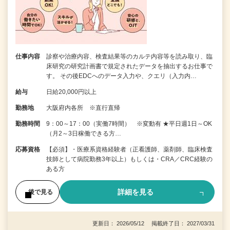
仕事内容
診察や治療内容、検査結果等のカルテ内容等を読み取り、臨
床研究の研究計画書で規定されたデータを抽出するお仕事で
す。 その後EDCへのデータ入力や、クエリ（入力内…
給与
日給20,000円以上
勤務地
大阪府内各所 ※直行直帰
勤務時間
9：00～17：00（実働7時間） ※変動有 ★平日週1日～OK
（月2～3日稼働できる方…
応募資格
【必須】・医療系資格経験者（正看護師、薬剤師、臨床検査
技師として病院勤務3年以上）もしくは・CRA／CRC経験の
ある方
詳細を見る
後で見る
更新日： 2026/05/12 掲載終了日： 2027/03/31