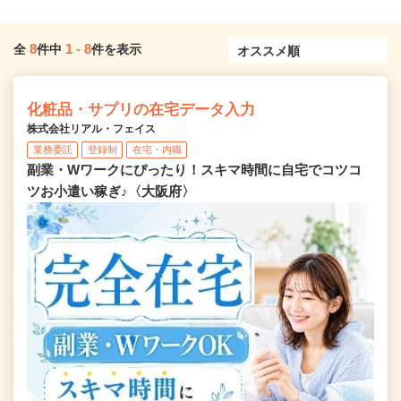
8
1
-
8
全
件中
件を表示
化粧品・サプリの在宅データ入力
株式会社リアル・フェイス
業務委託
登録制
在宅・内職
副業・Wワークにぴったり！スキマ時間に自宅でコツコ
ツお小遣い稼ぎ♪〈大阪府〉