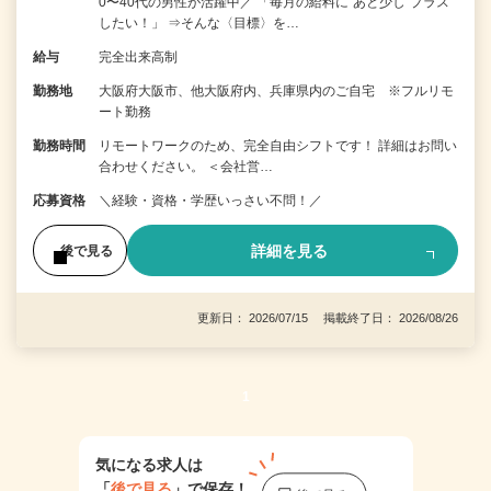
0〜40代の男性が活躍中／ 「毎月の給料に“あと少し”プラス
したい！」 ⇒そんな〈目標〉を…
給与
完全出来高制
勤務地
大阪府大阪市、他大阪府内、兵庫県内のご自宅 ※フルリモ
ート勤務
勤務時間
リモートワークのため、完全自由シフトです！ 詳細はお問い
合わせください。 ＜会社営…
応募資格
＼経験・資格・学歴いっさい不問！／
詳細を見る
後で見る
更新日： 2026/07/15 掲載終了日： 2026/08/26
1
気になる求人は
「
後で見る
」で保存！