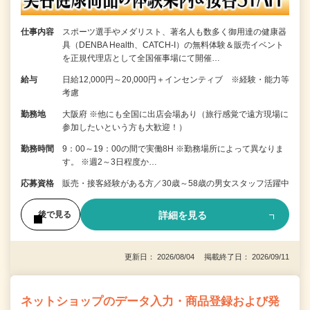
仕事内容
スポーツ選手やメダリスト、著名人も数多く御用達の健康器
具（DENBA Health、CATCH-I）の無料体験＆販売イベント
を正規代理店として全国催事場にて開催…
給与
日給12,000円～20,000円＋インセンティブ ※経験・能力等
考慮
勤務地
大阪府 ※他にも全国に出店会場あり（旅行感覚で遠方現場に
参加したいという方も大歓迎！）
勤務時間
9：00～19：00の間で実働8H ※勤務場所によって異なりま
す。 ※週2～3日程度か…
応募資格
販売・接客経験がある方／30歳～58歳の男女スタッフ活躍中
詳細を見る
後で見る
更新日： 2026/08/04 掲載終了日： 2026/09/11
ネットショップのデータ入力・商品登録および発