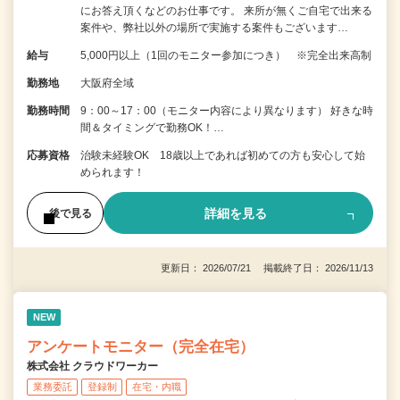
にお答え頂くなどのお仕事です。 来所が無くご自宅で出来る
案件や、弊社以外の場所で実施する案件もございます…
給与
5,000円以上（1回のモニター参加につき） ※完全出来高制
勤務地
大阪府全域
勤務時間
9：00～17：00（モニター内容により異なります） 好きな時
間＆タイミングで勤務OK！…
応募資格
治験未経験OK 18歳以上であれば初めての方も安心して始
められます！
詳細を見る
後で見る
更新日： 2026/07/21 掲載終了日： 2026/11/13
NEW
アンケートモニター（完全在宅）
株式会社 クラウドワーカー
業務委託
登録制
在宅・内職