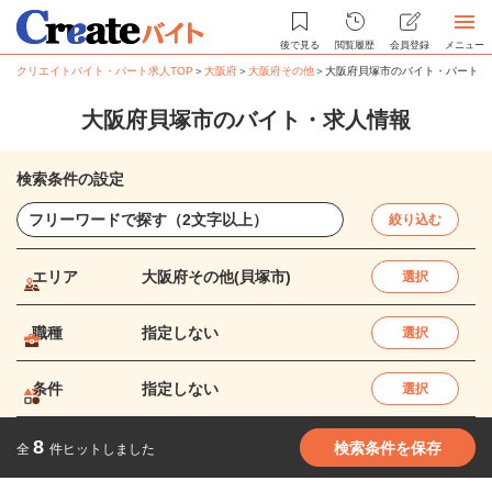
後で見る
閲覧履歴
会員登録
メニュー
クリエイトバイト・パート求人TOP
＞
大阪府
＞
大阪府その他
＞
大阪府貝塚市のバイト・パート求
大阪府貝塚市のバイト・求人情報
検索条件の設定
絞り込む
エリア
大阪府その他(貝塚市)
選択
職種
指定しない
選択
条件
指定しない
選択
8
検索条件を保存
全
件ヒットしました