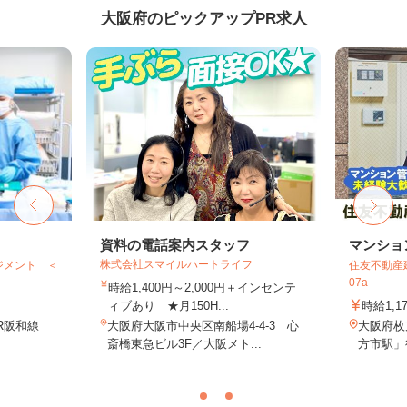
大阪府のピックアップPR求人
資料の電話案内スタッフ
マンショ
株式会社スマイルハートライフ
ジメント ＜
住友不動産建
07a
時給1,400円～2,000円＋インセンテ
ィブあり ★月150H...
時給1,1
R阪和線
大阪府大阪市中央区南船場4-4-3 心
大阪府枚
斎橋東急ビル3F／大阪メト...
方市駅」