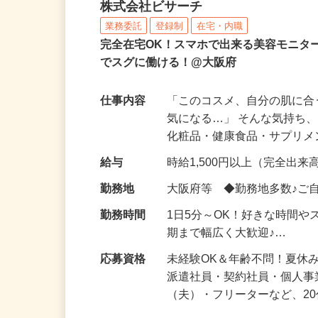
化粧品などに関する在宅
株式会社ビサーチ
業務委託
登録制
在宅・内職
完全在宅OK！スマホで出来る美容モニタ
でスグに働ける！@大阪府
仕事内容
「このコスメ、自分の肌に
気になる…」 そんな気持ち
化粧品・健康食品・サプリ
給与
時給1,500円以上（完全出来高
勤務地
大阪府等 ◆勤務地多数♪ご
勤務時間
1日5分～OK！好きな時間や
期まで幅広く大歓迎♪…
応募資格
未経験OK＆年齢不問！夏休
派遣社員・契約社員・個人