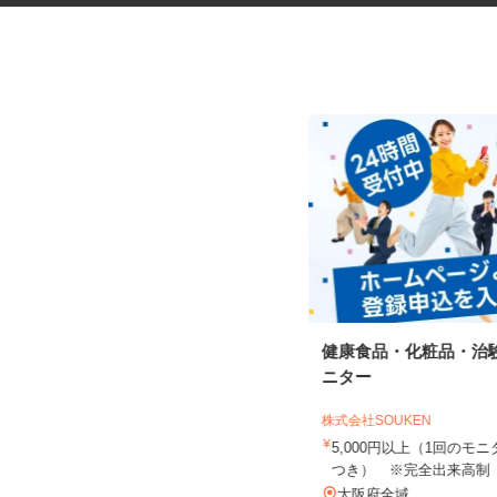
振袖・袴レンタル、フォトスタ
健康食品・化粧品・治
ジオの運営スタッ...
ニター
KIMONO＆天王寺あべのand店／KIMON
O＆イオンモー...
株式会社SOUKEN
時給1,230円～1,330円以上＋手当
5,000円以上（1回の
つき） ※完全出来高
大阪府大阪市阿倍野区阿倍野筋2-1-4