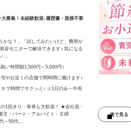
調査員・在宅モニター
ー大募集！未経験歓迎♪履歴書・面接不要
合うかな？」「試してみたいけど、費用が
、美容モニターで解決できます♪ 気になる
メン…
制／時間額1,500円～5,000円）
自宅やお近くの店舗で間時間に働けます♪
スキマ時間でサクッと♪ ☆1日のみ～中長
みの1回きり・単発も大歓迎！ ★会社員・
事業主・パート・アルバイト・主婦
後で見