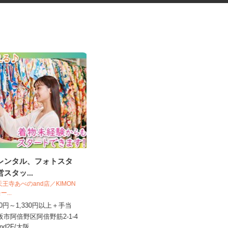
袴レンタル、フォトスタ
健康食品・化粧品・治験等のモ
営スタッ...
ニター
O＆天王寺あべのand店／KIMON
モー...
株式会社SOUKEN
,230円～1,330円以上＋手当
5,000円以上（1回のモニター参加に
つき） ※完全出来高制
大阪市阿倍野区阿倍野筋2-1-4