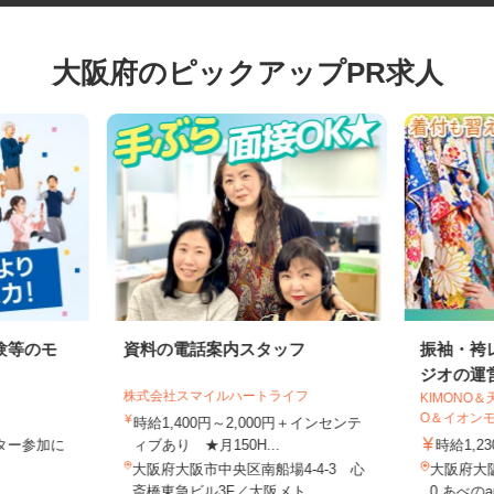
大阪府のピックアップPR求人
験等のモ
資料の電話案内スタッフ
振袖・
ジオの運
株式会社スマイルハートライフ
KIMON
O＆イオン
時給1,400円～2,000円＋インセンテ
モニター参加に
ィブあり ★月150H...
時給1
制
大阪府大阪市中央区南船場4-4-3 心
大阪府