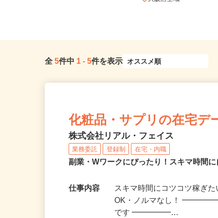
0 あべのand2F/大阪...
大阪府全域
全
5
件中
1
-
5
件を表示
化粧品・サプリの在宅デ
株式会社リアル・フェイス
業務委託
登録制
在宅・内職
副業・Wワークにぴったり！スキマ時間に
仕事内容
スキマ時間にコツコツ稼ぎた
OK・ノルマなし！ ━━━━