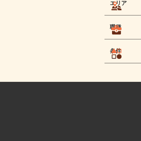
エリア
職種
条件