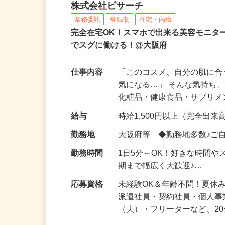
化粧品などに関する在宅
株式会社ビサーチ
業務委託
登録制
在宅・内職
完全在宅OK！スマホで出来る美容モニタ
でスグに働ける！@大阪府
仕事内容
「このコスメ、自分の肌に
気になる…」 そんな気持ち
化粧品・健康食品・サプリ
給与
時給1,500円以上（完全出来高
勤務地
大阪府等 ◆勤務地多数♪ご
勤務時間
1日5分～OK！好きな時間や
期まで幅広く大歓迎♪…
応募資格
未経験OK＆年齢不問！夏休
派遣社員・契約社員・個人