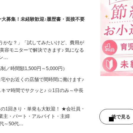
調査員・在宅モニター
ー大募集！未経験歓迎♪履歴書・面接不要
合うかな？」「試してみたいけど、費用が
、美容モニターで解決できます♪ 気になる
メン…
制／時間額1,500円～5,000円）
自宅やお近くの店舗で間時間に働けます♪
スキマ時間でサクッと♪ ☆1日のみ～中長
みの1回きり・単発も大歓迎！ ★会社員・
事業主・パート・アルバイト・主婦
後で見