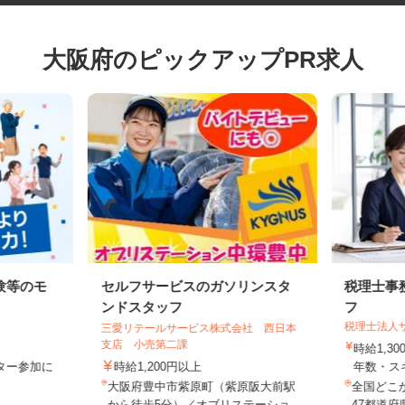
大阪府のピックアップPR求人
験等のモ
セルフサービスのガソリンスタ
税理士
ンドスタッフ
フ
税理士法
三愛リテールサービス株式会社 西日本
支店 小売第二課
時給1,
モニター参加に
時給1,200円以上
年数・
制