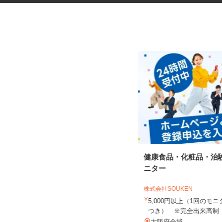
税理士事務所の在宅勤務スタッ
健康食品・化粧品・治
フ
ニター
税理士法人サリーレ
株式会社SOUKEN
時給1,300円〜1,600円以上 ※経験
年数・スキルによる
5,000円以上（1回の
つき） ※完全出来高