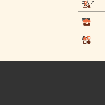
エリア
職種
条件