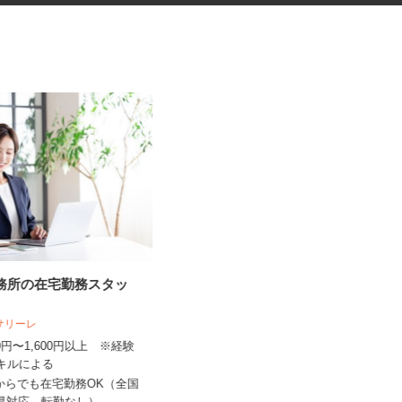
事務所の在宅勤務スタッ
健康食品・化粧品・治験等のモ
ニター
人サリーレ
株式会社SOUKEN
300円〜1,600円以上 ※経験
スキルによる
5,000円以上（1回のモニター参加に
つき） ※完全出来高制