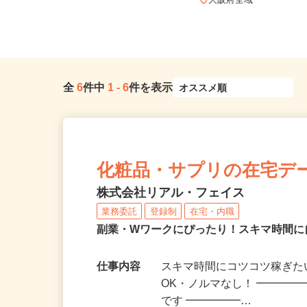
全国どこからでも在宅勤務OK（全国
47都道府県対応、転勤なし）
大阪府全域
全
6
件中
1
-
6
件を表示
化粧品・サプリの在宅デ
株式会社リアル・フェイス
業務委託
登録制
在宅・内職
副業・Wワークにぴったり！スキマ時間に
仕事内容
スキマ時間にコツコツ稼ぎた
OK・ノルマなし！ ━━━━