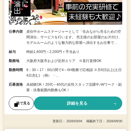
仕事内容
居住中ホームステージャーとして「住みながら売るための空
間演出」サービスを行います。 売主様のお部屋のお片付け、
モデルルームのような魅力的な部屋へ演出するお仕事で…
給与
時給1,400円～2,200円＋手当あり
勤務地
大阪府大阪市および近郊エリア ※直行直帰OK
勤務時間
9：30～17：00の間で4～6H勤務で応相談 ※月8日以上(土日
4日含む) （例） ・…
応募資格
未経験OK！20代～40代の女性スタッフ活躍中♪Wワーク・副
業・扶養範囲内勤務もOK！
詳細を見る
後で見る
更新日： 2026/03/04 掲載終了日： 2026/09/30