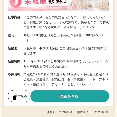
仕事内容
「このコスメ、自分の肌に合うかな？」「試してみたいけ
ど、費用が気になる…」 そんな気持ち、美容モニターで解決
できます♪ 気になる化粧品・健康食品・サプリメン…
給与
時給1,500円以上（完全出来高制／時間額1,500円～5,000
円）
勤務地
大阪府等 ◆勤務地多数♪ご自宅やお近くの店舗で間時間に
働けます♪
勤務時間
1日5分～OK！好きな時間やスキマ時間でサクッと♪ ☆1日の
み～中長期まで幅広く大歓迎♪…
応募資格
未経験OK＆年齢不問！夏休みの1回きり・単発も大歓迎！ ★
会社員・派遣社員・契約社員・個人事業主・パート・アルバ
イト・主婦（夫）・フリーターなど、20代～50代…
詳細を見る
後で見る
更新日： 2026/08/05 掲載終了日： 2026/08/30