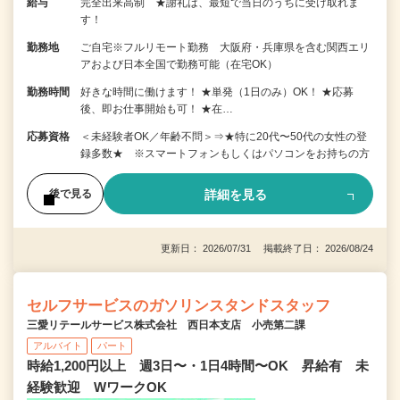
給与
完全出来高制 ★謝礼は、最短で当日のうちに受け取れま
す！
勤務地
ご自宅※フルリモート勤務 大阪府・兵庫県を含む関西エリ
アおよび日本全国で勤務可能（在宅OK）
勤務時間
好きな時間に働けます！ ★単発（1日のみ）OK！ ★応募
後、即お仕事開始も可！ ★在…
応募資格
＜未経験者OK／年齢不問＞⇒★特に20代〜50代の女性の登
録多数★ ※スマートフォンもしくはパソコンをお持ちの方
詳細を見る
後で見る
更新日： 2026/07/31 掲載終了日： 2026/08/24
セルフサービスのガソリンスタンドスタッフ
三愛リテールサービス株式会社 西日本支店 小売第二課
アルバイト
パート
時給1,200円以上 週3日〜・1日4時間〜OK 昇給有 未
経験歓迎 WワークOK