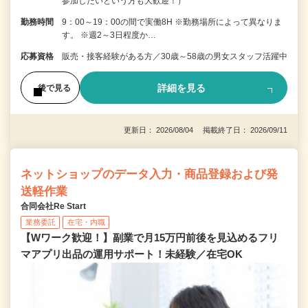
参加したいという方も大歓迎！）
勤務時間
9：00～19：00の間で実働8H ※勤務場所によって異なりま
す。 ※週2～3日程度か…
応募資格
販売・接客経験がある方／30歳～58歳の男女スタッフ活躍中
詳細を見る
後で見る
更新日： 2026/08/04 掲載終了日： 2026/09/11
ネットショップのデータ入力・商品登録および発
送軽作業
合同会社Re Start
業務委託
在宅・内職
【Wワーク歓迎！】副業で月15万円前後を見込めるフリ
マアプリ出品の運用サポート！未経験／在宅OK