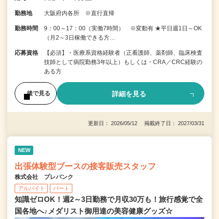
勤務地
大阪府内各所 ※直行直帰
勤務時間
9：00～17：00（実働7時間） ※変動有 ★平日週1日～OK
（月2～3日稼働できる方…
応募資格
【必須】・医療系資格経験者（正看護師、薬剤師、臨床検査
技師として病院勤務3年以上）もしくは・CRA／CRC経験の
ある方
詳細を見る
後で見る
更新日： 2026/05/12 掲載終了日： 2027/03/31
NEW
出張体験型ブースの接客販売スタッフ
株式会社 プレバンク
アルバイト
パート
知識ゼロOK！週2～3日勤務で月収30万も！旅行感覚で全
国各地へ♪メダリスト御用達の美容健康グッズ☆