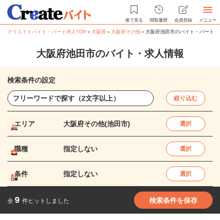
後で見る
閲覧履歴
会員登録
メニュー
クリエイトバイト・パート求人TOP
＞
大阪府
＞
大阪府その他
＞
大阪府池田市のバイト・パート求
大阪府池田市のバイト・求人情報
検索条件の設定
絞り込む
エリア
大阪府その他(池田市)
選択
職種
指定しない
選択
条件
指定しない
選択
9
検索条件を保存
全
件ヒットしました