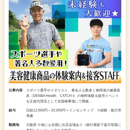
仕事内容
スポーツ選手やメダリスト、著名人も数多く御用達の健康器
具（DENBA Health、CATCH-I）の無料体験＆販売イベント
を正規代理店として全国催事場にて開催…
給与
日給12,000円～20,000円＋インセンティブ ※経験・能力等
考慮
勤務地
大阪府 ※他にも全国に出店会場あり（旅行感覚で遠方現場に