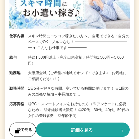
仕事内容
スキマ時間にコツコツ稼ぎたい方へ。 自宅でできる・自分の
ペースでOK・ノルマなし！ ━━━━━━━━━━━━━━
━ ▼ こんなお仕事です ━━━━━…
給与
時給1,500円以上（完全出来高制／時間額1,500円～5,000
円）
勤務地
大阪府全域【ご希望の地域でオシゴトできます♪ お気軽に
ご相談ください！】
勤務時間
1日5分～好きな時間、空いている時間に働けます！ ☆1回の
みの単発や短期～中長期まで…
応募資格
◎PC・スマートフォンをお持ちの方（※アンケートに必要
なため） ◎未経験者大歓迎！ ◎20代、30代、40代、50代の
女性の登録多数 ◎年齢不問
詳細を見る
後で見る