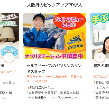
大阪府のピックアップPR求人
清掃
セルフサービスのガソリンスタン
資料の電
ドスタッフ
テルグループ
株式会社ス
三愛リテールサービス株式会社 西日本支
店 小売第二課
費 ☆土日は
時給1,4
時給1,200円以上
ィブあり 
-4-10
大阪府豊中市紫原町（紫原阪大前駅
大阪府大阪
...
から徒歩5分）／オブリステーショ...
斎橋東急ビ