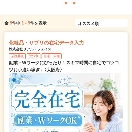
9
1
-
9
全
件中
件を表示
化粧品・サプリの在宅データ入力
株式会社リアル・フェイス
業務委託
登録制
在宅・内職
副業・Wワークにぴったり！スキマ時間に自宅でコツコ
ツお小遣い稼ぎ♪〈大阪府〉