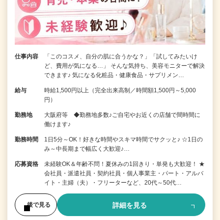
仕事内容
「このコスメ、自分の肌に合うかな？」「試してみたいけ
ど、費用が気になる…」 そんな気持ち、美容モニターで解決
できます♪ 気になる化粧品・健康食品・サプリメン…
給与
時給1,500円以上（完全出来高制／時間額1,500円～5,000
円）
勤務地
大阪府等 ◆勤務地多数♪ご自宅やお近くの店舗で間時間に
働けます♪
勤務時間
1日5分～OK！好きな時間やスキマ時間でサクッと♪ ☆1日の
み～中長期まで幅広く大歓迎♪…
応募資格
未経験OK＆年齢不問！夏休みの1回きり・単発も大歓迎！ ★
会社員・派遣社員・契約社員・個人事業主・パート・アルバ
イト・主婦（夫）・フリーターなど、20代～50代…
詳細を見る
後で見る