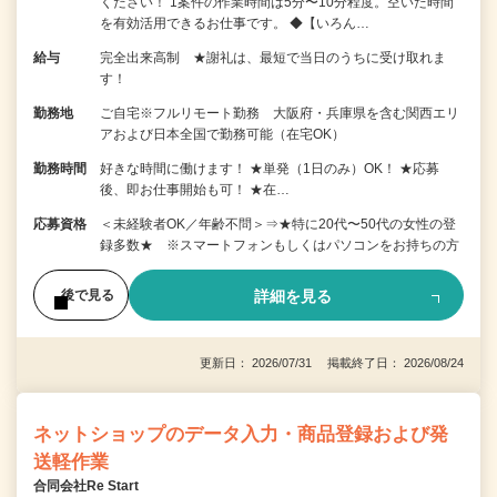
ください！ 1案件の作業時間は5分〜10分程度。空いた時間
を有効活用できるお仕事です。 ◆【いろん…
給与
完全出来高制 ★謝礼は、最短で当日のうちに受け取れま
す！
勤務地
ご自宅※フルリモート勤務 大阪府・兵庫県を含む関西エリ
アおよび日本全国で勤務可能（在宅OK）
勤務時間
好きな時間に働けます！ ★単発（1日のみ）OK！ ★応募
後、即お仕事開始も可！ ★在…
応募資格
＜未経験者OK／年齢不問＞⇒★特に20代〜50代の女性の登
録多数★ ※スマートフォンもしくはパソコンをお持ちの方
詳細を見る
後で見る
更新日： 2026/07/31 掲載終了日： 2026/08/24
ネットショップのデータ入力・商品登録および発
送軽作業
合同会社Re Start