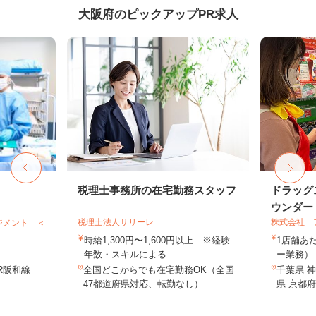
大阪府のピックアップPR求人
税理士事務所の在宅勤務スタッフ
ドラッグ
ウンダー・
税理士法人サリーレ
株式会社 
ジメント ＜
時給1,300円〜1,600円以上 ※経験
1店舗あた
年数・スキルによる
ー業務） 
R阪和線
全国どこからでも在宅勤務OK（全国
千葉県 神
47都道府県対応、転勤なし）
県 京都府