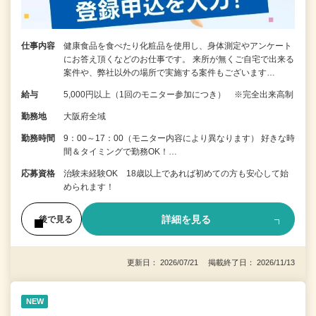
仕事内容
健康食品を食べたり化粧品を使用し、身体測定やアンケート
にお答え頂くなどのお仕事です。 来所が無くご自宅で出来る
案件や、弊社以外の場所で実施する案件もございます…
給与
5,000円以上（1回のモニター参加につき） ※完全出来高制
勤務地
大阪府全域
勤務時間
9：00～17：00（モニター内容により異なります） 好きな時
間＆タイミングで勤務OK！…
応募資格
治験未経験OK 18歳以上であれば初めての方も安心して始
められます！
詳細を見る
後で見る
更新日： 2026/07/21 掲載終了日： 2026/11/13
NEW