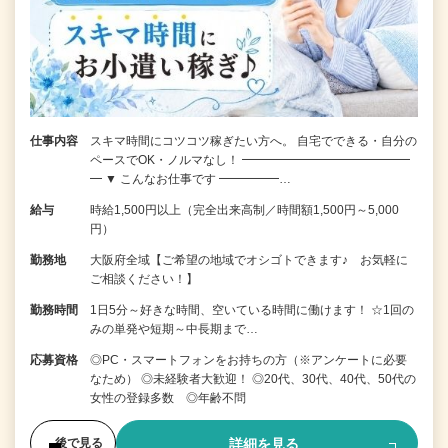
仕事内容
スキマ時間にコツコツ稼ぎたい方へ。 自宅でできる・自分の
ペースでOK・ノルマなし！ ━━━━━━━━━━━━━━
━ ▼ こんなお仕事です ━━━━━…
給与
時給1,500円以上（完全出来高制／時間額1,500円～5,000
円）
勤務地
大阪府全域【ご希望の地域でオシゴトできます♪ お気軽に
ご相談ください！】
勤務時間
1日5分～好きな時間、空いている時間に働けます！ ☆1回の
みの単発や短期～中長期まで…
応募資格
◎PC・スマートフォンをお持ちの方（※アンケートに必要
なため） ◎未経験者大歓迎！ ◎20代、30代、40代、50代の
女性の登録多数 ◎年齢不問
詳細を見る
後で見る