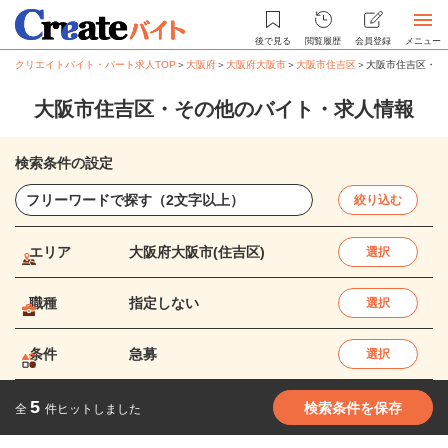
後で見る
閲覧履歴
会員登録
メニュー
クリエイトバイト・パート求人TOP
＞
大阪府
＞
大阪府大阪市
＞
大阪市住吉区
＞
大阪市住吉区・そ
大阪市住吉区・その他のバイト・求人情報
検索条件の設定
絞り込む
エリア
大阪府大阪市(住吉区)
選択
職種
指定しない
選択
条件
急募
選択
5
検索条件を保存
全
件ヒットしました