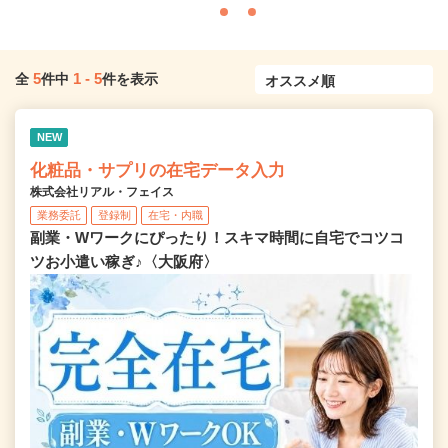
5
1
-
5
全
件中
件を表示
NEW
化粧品・サプリの在宅データ入力
株式会社リアル・フェイス
業務委託
登録制
在宅・内職
副業・Wワークにぴったり！スキマ時間に自宅でコツコ
ツお小遣い稼ぎ♪〈大阪府〉