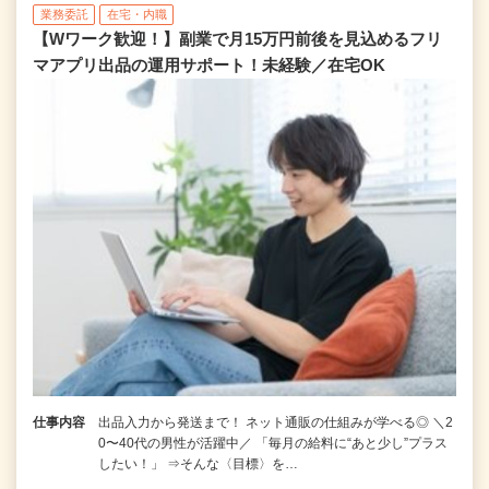
業務委託
在宅・内職
【Wワーク歓迎！】副業で月15万円前後を見込めるフリ
マアプリ出品の運用サポート！未経験／在宅OK
仕事内容
出品入力から発送まで！ ネット通販の仕組みが学べる◎ ＼2
0〜40代の男性が活躍中／ 「毎月の給料に“あと少し”プラス
したい！」 ⇒そんな〈目標〉を…