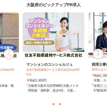
大阪府のピックアップPR求人
マンションのコンシェルジュ
税理士事
税理士法人
kkp260
住友不動産建物サービス株式会社/kcp260
01a
時給1,3
時給1,450円
年数・ス
阪本線「枚
大阪府大阪市北区野崎町/大阪メトロ
全国どこ
堺筋線「扇町駅」徒歩4分、大阪...
47都道