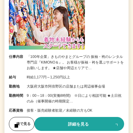
仕事内容
「100年企業」きものやまとグループの 振袖・袴のレンタル
専門店『KIMONO＆』。 お客様が振袖・袴を選ぶサポートを
お願いします。 ★店舗や周辺エリアで…
給与
時給1,177円～1,250円以上
勤務地
大阪府大阪市阿倍野区の店舗または周辺催事会場
勤務時間
9：00～18：00(実働8時間) ※日により相談可能 ★土日祝
のみ（催事開催の時期限定…
応募資格
接客・販売経験者歓迎／未経験の方もOK
詳細を見る
後で見る