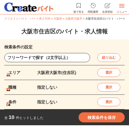
後で見る
閲覧履歴
会員登録
メニュー
クリエイトバイト・パート求人TOP
＞
大阪府
＞
大阪府大阪市
＞
大阪市住吉区のバイト・パート求
大阪市住吉区のバイト・求人情報
検索条件の設定
絞り込む
エリア
大阪府大阪市(住吉区)
選択
職種
指定しない
選択
条件
指定しない
選択
10
検索条件を保存
全
件ヒットしました