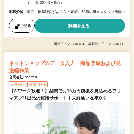
す。 ※週2～3日程度か…
応募資格
販売・接客経験がある方／30歳～58歳の男女スタッフ活躍中
詳細を見る
後で見る
更新日： 2026/08/04 掲載終了日： 2026/09/11
ネットショップのデータ入力・商品登録および発
送軽作業
合同会社Re Start
業務委託
在宅・内職
【Wワーク歓迎！】副業で月15万円前後を見込めるフリ
マアプリ出品の運用サポート！未経験／在宅OK