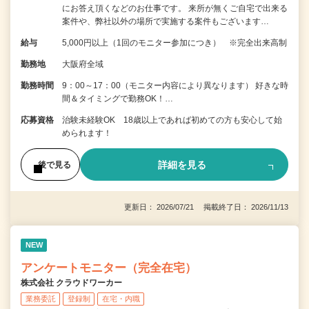
にお答え頂くなどのお仕事です。 来所が無くご自宅で出来る
案件や、弊社以外の場所で実施する案件もございます…
給与
5,000円以上（1回のモニター参加につき） ※完全出来高制
勤務地
大阪府全域
勤務時間
9：00～17：00（モニター内容により異なります） 好きな時
間＆タイミングで勤務OK！…
応募資格
治験未経験OK 18歳以上であれば初めての方も安心して始
められます！
詳細を見る
後で見る
更新日： 2026/07/21 掲載終了日： 2026/11/13
NEW
アンケートモニター（完全在宅）
株式会社 クラウドワーカー
業務委託
登録制
在宅・内職