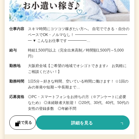
仕事内容
スキマ時間にコツコツ稼ぎたい方へ。 自宅でできる・自分の
ペースでOK・ノルマなし！ ━━━━━━━━━━━━━━
━ ▼ こんなお仕事です ━━━━━…
給与
時給1,500円以上（完全出来高制／時間額1,500円～5,000
円）
勤務地
大阪府全域【ご希望の地域でオシゴトできます♪ お気軽に
ご相談ください！】
勤務時間
1日5分～好きな時間、空いている時間に働けます！ ☆1回の
みの単発や短期～中長期まで…
応募資格
◎PC・スマートフォンをお持ちの方（※アンケートに必要
なため） ◎未経験者大歓迎！ ◎20代、30代、40代、50代の
女性の登録多数 ◎年齢不問
詳細を見る
後で見る