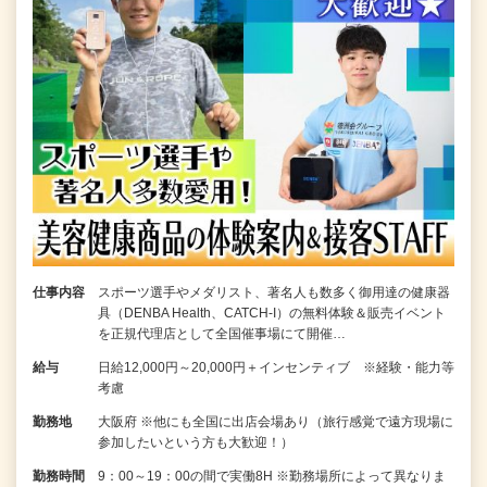
仕事内容
スポーツ選手やメダリスト、著名人も数多く御用達の健康器
具（DENBA Health、CATCH-I）の無料体験＆販売イベント
を正規代理店として全国催事場にて開催…
給与
日給12,000円～20,000円＋インセンティブ ※経験・能力等
考慮
勤務地
大阪府 ※他にも全国に出店会場あり（旅行感覚で遠方現場に
参加したいという方も大歓迎！）
勤務時間
9：00～19：00の間で実働8H ※勤務場所によって異なりま