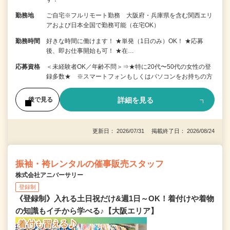
勤務地
ご自宅※フルリモート勤務 大阪府・兵庫県を含む関西エリ
アおよび日本全国で勤務可能（在宅OK）
勤務時間
好きな時間に働けます！ ★単発（1日のみ）OK！ ★応募
後、即お仕事開始も可！ ★在…
応募資格
＜未経験者OK／年齢不問＞⇒★特に20代〜50代の女性の登
録多数★ ※スマートフォンもしくはパソコンをお持ちの方
詳細を見る
後で見る
更新日： 2026/07/31 掲載終了日： 2026/08/24
振袖・袴レンタルの催事販売スタッフ
株式会社アニバーサリー
登録制
《登録制》入れる土日祝だけ&週1日～OK！着付けや着物
の知識もイチから学べる♪【大阪エリア】