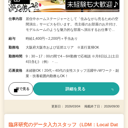
仕事内容
居住中ホームステージャーとして「住みながら売るための空
間演出」サービスを行います。 売主様のお部屋のお片付け、
モデルルームのような魅力的な部屋へ演出するお仕事で…
給与
時給1,400円～2,200円＋手当あり
勤務地
大阪府大阪市および近郊エリア ※直行直帰OK
勤務時間
9：30～17：00の間で4～6H勤務で応相談 ※月8日以上(土日
4日含む) （例） ・…
応募資格
未経験OK！20代～40代の女性スタッフ活躍中♪Wワーク・副
業・扶養範囲内勤務もOK！
詳細を見る
後で見る
更新日： 2026/03/04 掲載終了日： 2026/09/30
臨床研究のデータ入力スタッフ（LDM：Local Dat