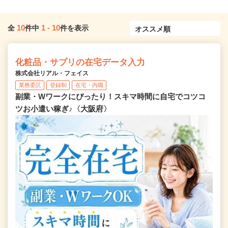
10
1
-
10
全
件中
件を表示
化粧品・サプリの在宅データ入力
株式会社リアル・フェイス
業務委託
登録制
在宅・内職
副業・Wワークにぴったり！スキマ時間に自宅でコツコ
ツお小遣い稼ぎ♪〈大阪府〉