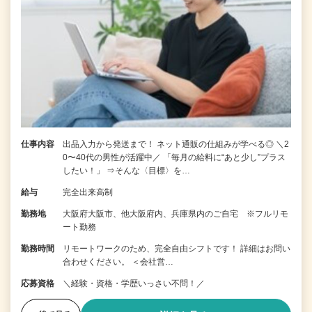
仕事内容
出品入力から発送まで！ ネット通販の仕組みが学べる◎ ＼2
0〜40代の男性が活躍中／ 「毎月の給料に“あと少し”プラス
したい！」 ⇒そんな〈目標〉を…
給与
完全出来高制
勤務地
大阪府大阪市、他大阪府内、兵庫県内のご自宅 ※フルリモ
ート勤務
勤務時間
リモートワークのため、完全自由シフトです！ 詳細はお問い
合わせください。 ＜会社営…
応募資格
＼経験・資格・学歴いっさい不問！／