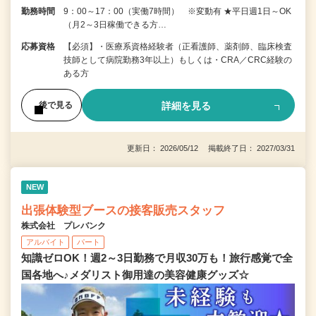
勤務時間
9：00～17：00（実働7時間） ※変動有 ★平日週1日～OK
（月2～3日稼働できる方…
応募資格
【必須】・医療系資格経験者（正看護師、薬剤師、臨床検査
技師として病院勤務3年以上）もしくは・CRA／CRC経験の
ある方
詳細を見る
後で見る
更新日： 2026/05/12 掲載終了日： 2027/03/31
NEW
出張体験型ブースの接客販売スタッフ
株式会社 プレバンク
アルバイト
パート
知識ゼロOK！週2～3日勤務で月収30万も！旅行感覚で全
国各地へ♪メダリスト御用達の美容健康グッズ☆