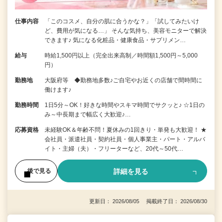
仕事内容
「このコスメ、自分の肌に合うかな？」「試してみたいけ
ど、費用が気になる…」 そんな気持ち、美容モニターで解決
できます♪ 気になる化粧品・健康食品・サプリメン…
給与
時給1,500円以上（完全出来高制／時間額1,500円～5,000
円）
勤務地
大阪府等 ◆勤務地多数♪ご自宅やお近くの店舗で間時間に
働けます♪
勤務時間
1日5分～OK！好きな時間やスキマ時間でサクッと♪ ☆1日の
み～中長期まで幅広く大歓迎♪…
応募資格
未経験OK＆年齢不問！夏休みの1回きり・単発も大歓迎！ ★
会社員・派遣社員・契約社員・個人事業主・パート・アルバ
イト・主婦（夫）・フリーターなど、20代～50代…
詳細を見る
後で見る
更新日： 2026/08/05 掲載終了日： 2026/08/30