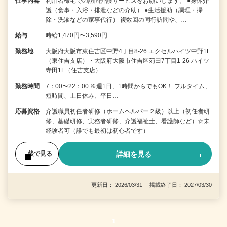
仕事内容
利用者様宅での訪問介護サービスをお願いします。 ●身体介
護（食事・入浴・排泄などの介助） ●生活援助（調理・掃
除・洗濯などの家事代行） 複数回の同行訪問や、…
給与
時給1,470円〜3,590円
勤務地
大阪府大阪市東住吉区中野4丁目8-26 エクセルハイツ中野1F
（東住吉支店）・大阪府大阪市住吉区苅田7丁目1-26 ハイツ
寺田1F（住吉支店）
勤務時間
7：00〜22：00 ※週1日、1時間からでもOK！ フルタイム、
短時間、土日休み、平日…
応募資格
介護職員初任者研修（ホームヘルパー２級）以上（初任者研
修、基礎研修、実務者研修、介護福祉士、看護師など）☆未
経験者可（誰でも最初は初心者です）
詳細を見る
後で見る
更新日： 2026/03/31 掲載終了日： 2027/03/30
1