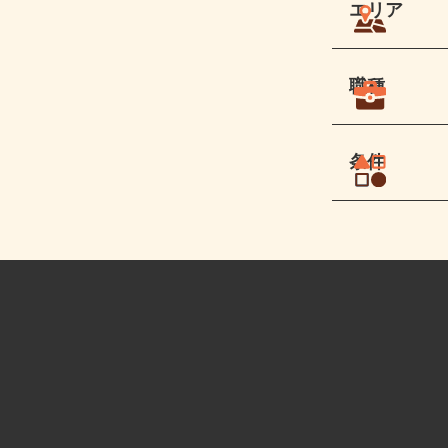
エリア
職種
条件