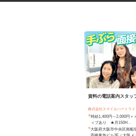
ネットショップのデータ入力・
資料の電話案内スタッ
商品登録および発...
株式会社スマイルハートラ
合同会社Re Start
時給1,400円～2,000
完全出来高制
ィブあり ★月150H...
大阪府大阪市、他大阪府内、兵庫県
大阪府大阪市中央区南船場