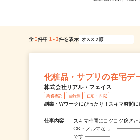
内のご自宅 ※フルリモート勤務
斎橋東急ビル3F／大阪メト
全
3
件中
1
-
3
件を表示
化粧品・サプリの在宅デ
株式会社リアル・フェイス
業務委託
登録制
在宅・内職
副業・Wワークにぴったり！スキマ時間に
仕事内容
スキマ時間にコツコツ稼ぎた
OK・ノルマなし！ ━━━━