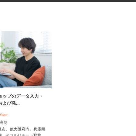
ショップのデータ入力・
資料の電話案内スタッフ
および発...
株式会社スマイルハートライフ
 Start
時給1,400円～2,000円＋インセンテ
出来高制
ィブあり ★月150H...
大阪市、他大阪府内、兵庫県
大阪府大阪市中央区南船場4-4-3 心