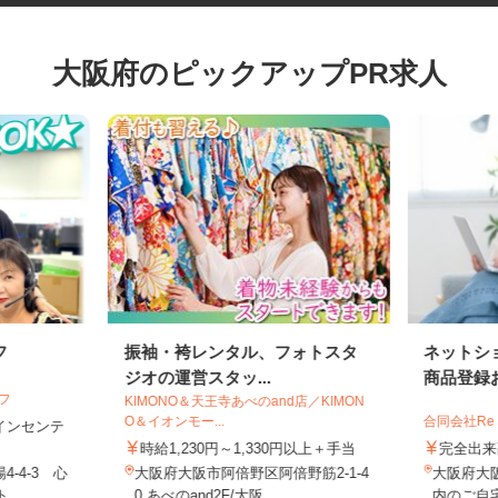
大阪府のピックアップPR求人
フ
振袖・袴レンタル、フォトスタ
ネット
ジオの運営スタッ...
商品登録
イフ
KIMONO＆天王寺あべのand店／KIMON
O＆イオンモー...
合同会社Re
円＋インセンテ
時給1,230円～1,330円以上＋手当
完全
4-4-3 心
大阪府大阪市阿倍野区阿倍野筋2-1-4
大阪府