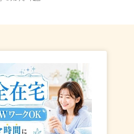
自宅 ※フルリモート勤務
斎橋東急ビル3F／大阪メト...