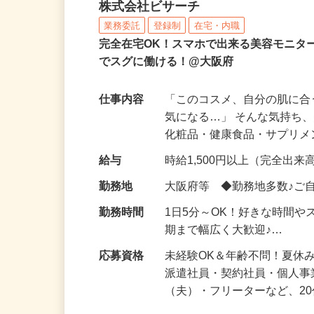
化粧品などに関する在宅
株式会社ビサーチ
業務委託
登録制
在宅・内職
完全在宅OK！スマホで出来る美容モニタ
でスグに働ける！@大阪府
仕事内容
「このコスメ、自分の肌に
気になる…」 そんな気持ち
化粧品・健康食品・サプリ
給与
時給1,500円以上（完全出来高
勤務地
大阪府等 ◆勤務地多数♪ご
勤務時間
1日5分～OK！好きな時間や
期まで幅広く大歓迎♪…
応募資格
未経験OK＆年齢不問！夏休
派遣社員・契約社員・個人