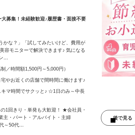
調査員・在宅モニター
ー大募集！未経験歓迎♪履歴書・面接不要
合うかな？」「試してみたいけど、費用が
、美容モニターで解決できます♪ 気になる
メン…
制／時間額1,500円～5,000円）
自宅やお近くの店舗で間時間に働けます♪
スキマ時間でサクッと♪ ☆1日のみ～中長
みの1回きり・単発も大歓迎！ ★会社員・
事業主・パート・アルバイト・主婦
後で見