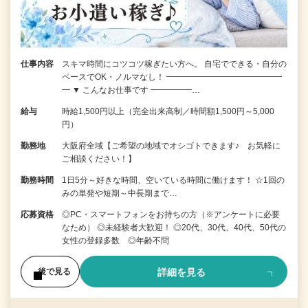
仕事内容
スキマ時間にコツコツ稼ぎたい方へ。 自宅でできる・自分の
ペースでOK・ノルマなし！ ━━━━━━━━━━━━━━
━ ▼ こんなお仕事です ━━━━━…
給与
時給1,500円以上（完全出来高制／時間額1,500円～5,000
円）
勤務地
大阪府全域【ご希望の地域でオシゴトできます♪ お気軽に
ご相談ください！】
勤務時間
1日5分～好きな時間、空いている時間に働けます！ ☆1回の
みの単発や短期～中長期まで…
応募資格
◎PC・スマートフォンをお持ちの方（※アンケートに必要
なため） ◎未経験者大歓迎！ ◎20代、30代、40代、50代の
女性の登録多数 ◎年齢不問
詳細を見る
後で見る