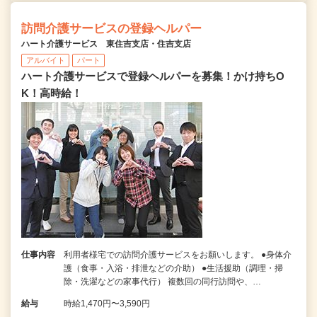
訪問介護サービスの登録ヘルパー
ハート介護サービス 東住吉支店・住吉支店
アルバイト
パート
ハート介護サービスで登録ヘルパーを募集！かけ持ちO
K！高時給！
仕事内容
利用者様宅での訪問介護サービスをお願いします。 ●身体介
護（食事・入浴・排泄などの介助） ●生活援助（調理・掃
除・洗濯などの家事代行） 複数回の同行訪問や、…
給与
時給1,470円〜3,590円