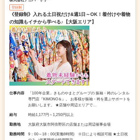
登録制
《登録制》入れる土日祝だけ&週1日～OK！着付けや着物
の知識もイチから学べる♪【大阪エリア】
仕事内容
「100年企業」きものやまとグループの 振袖・袴のレンタル
専門店『KIMONO＆』。 お客様が振袖・袴を選ぶサポートを
お願いします。 ★店舗や周辺エリアで…
給与
時給1,177円～1,250円以上
勤務地
大阪府大阪市阿倍野区の店舗または周辺催事会場
勤務時間
9：00～18：00(実働8時間) ※日により相談可能 ★土日祝
のみ（催事開催の時期限定…