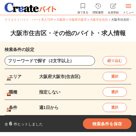
後で見る
閲覧履歴
会員登録
メニュー
クリエイトバイト・パート求人TOP
＞
大阪府
＞
大阪府大阪市
＞
大阪市住吉区
＞
大阪市住吉区・そ
大阪市住吉区・その他のバイト・求人情報
検索条件の設定
絞り込む
エリア
大阪府大阪市(住吉区)
選択
職種
指定しない
選択
条件
週1日から
選択
6
検索条件を保存
全
件ヒットしました