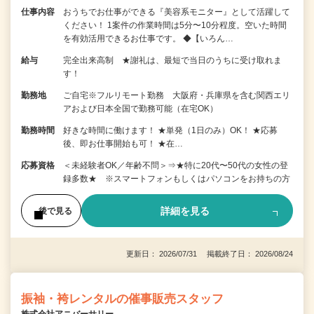
仕事内容
おうちでお仕事ができる『美容系モニター』として活躍して
ください！ 1案件の作業時間は5分〜10分程度。空いた時間
を有効活用できるお仕事です。 ◆【いろん…
給与
完全出来高制 ★謝礼は、最短で当日のうちに受け取れま
す！
勤務地
ご自宅※フルリモート勤務 大阪府・兵庫県を含む関西エリ
アおよび日本全国で勤務可能（在宅OK）
勤務時間
好きな時間に働けます！ ★単発（1日のみ）OK！ ★応募
後、即お仕事開始も可！ ★在…
応募資格
＜未経験者OK／年齢不問＞⇒★特に20代〜50代の女性の登
録多数★ ※スマートフォンもしくはパソコンをお持ちの方
詳細を見る
後で見る
更新日： 2026/07/31 掲載終了日： 2026/08/24
振袖・袴レンタルの催事販売スタッフ
株式会社アニバーサリー