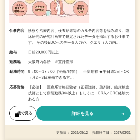
仕事内容
診察や治療内容、検査結果等のカルテ内容等を読み取り、臨
床研究の研究計画書で規定されたデータを抽出するお仕事で
す。 その後EDCへのデータ入力や、クエリ（入力内…
給与
日給20,000円以上
勤務地
大阪府内各所 ※直行直帰
勤務時間
9：00～17：00（実働7時間） ※変動有 ★平日週1日～OK
（月2～3日稼働できる方…
応募資格
【必須】・医療系資格経験者（正看護師、薬剤師、臨床検査
技師として病院勤務3年以上）もしくは・CRA／CRC経験の
ある方
詳細を見る
後で見る
更新日： 2026/05/12 掲載終了日： 2027/03/31