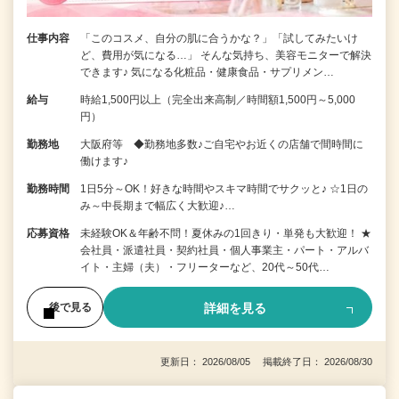
仕事内容
「このコスメ、自分の肌に合うかな？」「試してみたいけ
ど、費用が気になる…」 そんな気持ち、美容モニターで解決
できます♪ 気になる化粧品・健康食品・サプリメン…
給与
時給1,500円以上（完全出来高制／時間額1,500円～5,000
円）
勤務地
大阪府等 ◆勤務地多数♪ご自宅やお近くの店舗で間時間に
働けます♪
勤務時間
1日5分～OK！好きな時間やスキマ時間でサクッと♪ ☆1日の
み～中長期まで幅広く大歓迎♪…
応募資格
未経験OK＆年齢不問！夏休みの1回きり・単発も大歓迎！ ★
会社員・派遣社員・契約社員・個人事業主・パート・アルバ
イト・主婦（夫）・フリーターなど、20代～50代…
詳細を見る
後で見る
更新日： 2026/08/05 掲載終了日： 2026/08/30