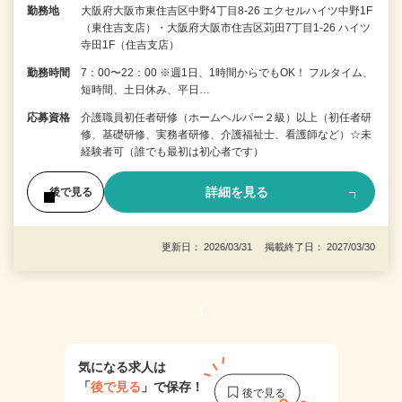
勤務地
大阪府大阪市東住吉区中野4丁目8-26 エクセルハイツ中野1F
（東住吉支店）・大阪府大阪市住吉区苅田7丁目1-26 ハイツ
寺田1F（住吉支店）
勤務時間
7：00〜22：00 ※週1日、1時間からでもOK！ フルタイム、
短時間、土日休み、平日…
応募資格
介護職員初任者研修（ホームヘルパー２級）以上（初任者研
修、基礎研修、実務者研修、介護福祉士、看護師など）☆未
経験者可（誰でも最初は初心者です）
詳細を見る
後で見る
更新日： 2026/03/31 掲載終了日： 2027/03/30
1
気になる求人は
「
後で見る
」で保存！