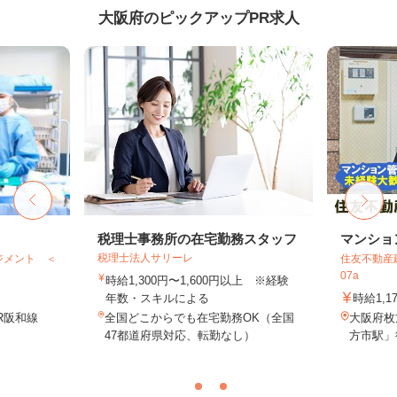
大阪府のピックアップPR求人
税理士事務所の在宅勤務スタッフ
マンショ
税理士法人サリーレ
ジメント ＜
住友不動産建
07a
時給1,300円〜1,600円以上 ※経験
年数・スキルによる
時給1,1
R阪和線
全国どこからでも在宅勤務OK（全国
大阪府枚
47都道府県対応、転勤なし）
方市駅」