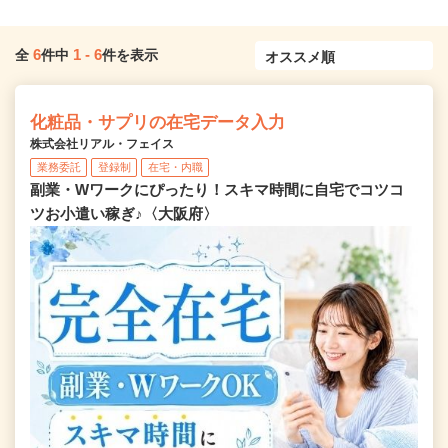
6
1
-
6
全
件中
件を表示
化粧品・サプリの在宅データ入力
株式会社リアル・フェイス
業務委託
登録制
在宅・内職
副業・Wワークにぴったり！スキマ時間に自宅でコツコ
ツお小遣い稼ぎ♪〈大阪府〉