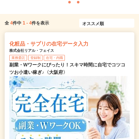
4
1
-
4
全
件中
件を表示
化粧品・サプリの在宅データ入力
株式会社リアル・フェイス
業務委託
登録制
在宅・内職
副業・Wワークにぴったり！スキマ時間に自宅でコツコ
ツお小遣い稼ぎ♪〈大阪府〉