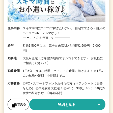
仕事内容
スキマ時間にコツコツ稼ぎたい方へ。 自宅でできる・自分の
ペースでOK・ノルマなし！ ━━━━━━━━━━━━━━
━ ▼ こんなお仕事です ━━━━━…
給与
時給1,500円以上（完全出来高制／時間額1,500円～5,000
円）
勤務地
大阪府全域【ご希望の地域でオシゴトできます♪ お気軽に
ご相談ください！】
勤務時間
1日5分～好きな時間、空いている時間に働けます！ ☆1回の
みの単発や短期～中長期まで…
応募資格
◎PC・スマートフォンをお持ちの方（※アンケートに必要
なため） ◎未経験者大歓迎！ ◎20代、30代、40代、50代の
女性の登録多数 ◎年齢不問
詳細を見る
後で見る