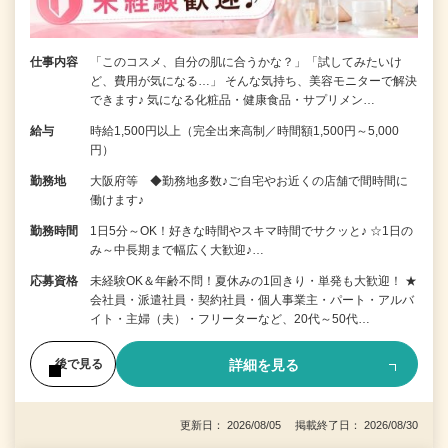
仕事内容
「このコスメ、自分の肌に合うかな？」「試してみたいけ
ど、費用が気になる…」 そんな気持ち、美容モニターで解決
できます♪ 気になる化粧品・健康食品・サプリメン…
給与
時給1,500円以上（完全出来高制／時間額1,500円～5,000
円）
勤務地
大阪府等 ◆勤務地多数♪ご自宅やお近くの店舗で間時間に
働けます♪
勤務時間
1日5分～OK！好きな時間やスキマ時間でサクッと♪ ☆1日の
み～中長期まで幅広く大歓迎♪…
応募資格
未経験OK＆年齢不問！夏休みの1回きり・単発も大歓迎！ ★
会社員・派遣社員・契約社員・個人事業主・パート・アルバ
イト・主婦（夫）・フリーターなど、20代～50代…
詳細を見る
後で見る
更新日： 2026/08/05 掲載終了日： 2026/08/30