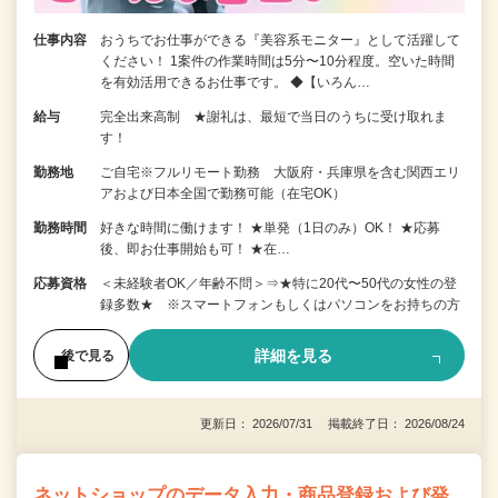
仕事内容
おうちでお仕事ができる『美容系モニター』として活躍して
ください！ 1案件の作業時間は5分〜10分程度。空いた時間
を有効活用できるお仕事です。 ◆【いろん…
給与
完全出来高制 ★謝礼は、最短で当日のうちに受け取れま
す！
勤務地
ご自宅※フルリモート勤務 大阪府・兵庫県を含む関西エリ
アおよび日本全国で勤務可能（在宅OK）
勤務時間
好きな時間に働けます！ ★単発（1日のみ）OK！ ★応募
後、即お仕事開始も可！ ★在…
応募資格
＜未経験者OK／年齢不問＞⇒★特に20代〜50代の女性の登
録多数★ ※スマートフォンもしくはパソコンをお持ちの方
詳細を見る
後で見る
更新日： 2026/07/31 掲載終了日： 2026/08/24
ネットショップのデータ入力・商品登録および発