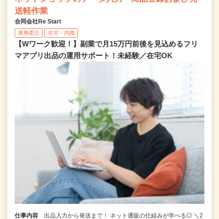
送軽作業
合同会社Re Start
業務委託
在宅・内職
【Wワーク歓迎！】副業で月15万円前後を見込めるフリ
マアプリ出品の運用サポート！未経験／在宅OK
仕事内容
出品入力から発送まで！ ネット通販の仕組みが学べる◎ ＼2