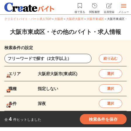
後で見る
閲覧履歴
会員登録
メニュー
クリエイトバイト・パート求人TOP
＞
大阪府
＞
大阪府大阪市
＞
大阪市東成区
＞
大阪市東成区・そ
大阪市東成区・その他のバイト・求人情報
検索条件の設定
絞り込む
エリア
大阪府大阪市(東成区)
選択
職種
指定しない
選択
条件
深夜
選択
4
検索条件を保存
全
件ヒットしました