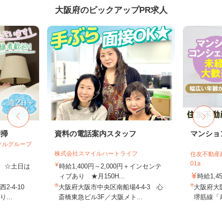
大阪府のピックアップPR求人
清掃
資料の電話案内スタッフ
マンショ
テルグループ
株式会社スマイルハートライフ
住友不動産建
01a
費 ☆土日は
時給1,400円～2,000円＋インセンテ
ィブあり ★月150H...
時給1,4
-4-10
大阪府大阪市中央区南船場4-4-3 心
大阪府大
...
斎橋東急ビル3F／大阪メト...
堺筋線「扇