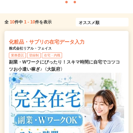
10
1
-
10
全
件中
件を表示
化粧品・サプリの在宅データ入力
株式会社リアル・フェイス
業務委託
登録制
在宅・内職
副業・Wワークにぴったり！スキマ時間に自宅でコツコ
ツお小遣い稼ぎ♪〈大阪府〉