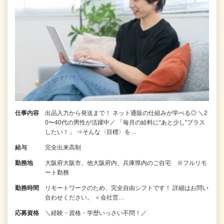
仕事内容
出品入力から発送まで！ ネット通販の仕組みが学べる◎ ＼2
0〜40代の男性が活躍中／ 「毎月の給料に“あと少し”プラス
したい！」 ⇒そんな〈目標〉を…
給与
完全出来高制
勤務地
大阪府大阪市、他大阪府内、兵庫県内のご自宅 ※フルリモ
ート勤務
勤務時間
リモートワークのため、完全自由シフトです！ 詳細はお問い
合わせください。 ＜会社営…
応募資格
＼経験・資格・学歴いっさい不問！／