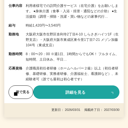
仕事内容
利用者様宅での訪問介護サービス（在宅介護）をお願いしま
す。 ●身体介護（食事・入浴・排泄・通院などの介助） ●生
活援助（調理・掃除・洗濯・買い物などの家事代行…
給与
時給1,420円〜3,540円
勤務地
大阪府大阪市生野区舎利寺2丁目4-10 しらさぎハイツ1F（生
野支店）・大阪府大阪市東成区東今里1丁目7-21 メゾン加藤
104号（東成支店）
勤務時間
8：00〜20：00 ※週1日、1時間からでもOK！ フルタイム、
短時間、土日休み、平日…
応募資格
介護職員初任者研修（ホームヘルパー２級）以上（初任者研
修、基礎研修、実務者研修、介護福祉士、看護師など）、未
経験者可（誰でも最初は初心者です）
詳細を見る
後で見る
更新日： 2026/03/31 掲載終了日： 2027/03/30