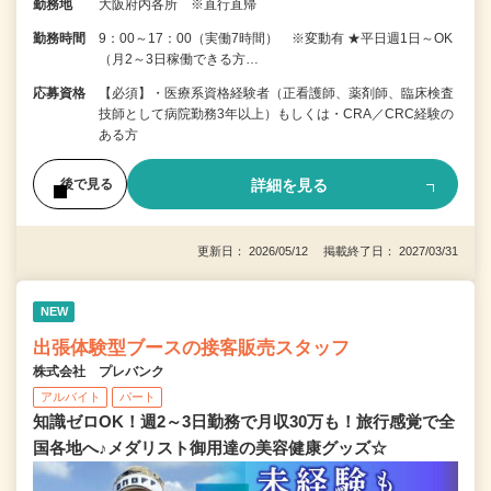
勤務地
大阪府内各所 ※直行直帰
勤務時間
9：00～17：00（実働7時間） ※変動有 ★平日週1日～OK
（月2～3日稼働できる方…
応募資格
【必須】・医療系資格経験者（正看護師、薬剤師、臨床検査
技師として病院勤務3年以上）もしくは・CRA／CRC経験の
ある方
詳細を見る
後で見る
更新日： 2026/05/12 掲載終了日： 2027/03/31
NEW
出張体験型ブースの接客販売スタッフ
株式会社 プレバンク
アルバイト
パート
知識ゼロOK！週2～3日勤務で月収30万も！旅行感覚で全
国各地へ♪メダリスト御用達の美容健康グッズ☆