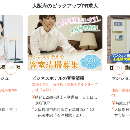
大阪府のピックアップPR求人
ルジュ
ビジネスホテルの客室清掃
マンショ
臨海ホテル 石津店（臨海ホテルグループ
／株式会社 山一）
kcp260
住友不動産建
07a
時給1,250円以上＋交通費 ☆土日は
100円UP！
時給1,1
本線「古川
大阪府堺市西区浜寺石津町西2-4-10
大阪府枚
（南海本線「石津川駅」より...
方市駅」