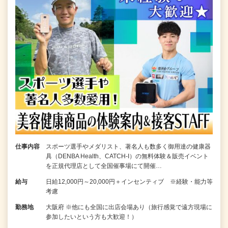
仕事内容
スポーツ選手やメダリスト、著名人も数多く御用達の健康器
具（DENBA Health、CATCH-I）の無料体験＆販売イベント
を正規代理店として全国催事場にて開催…
給与
日給12,000円～20,000円＋インセンティブ ※経験・能力等
考慮
勤務地
大阪府 ※他にも全国に出店会場あり（旅行感覚で遠方現場に
参加したいという方も大歓迎！）