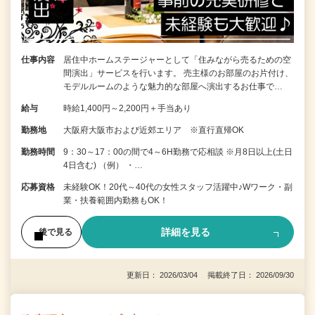
仕事内容
居住中ホームステージャーとして「住みながら売るための空
間演出」サービスを行います。 売主様のお部屋のお片付け、
モデルルームのような魅力的な部屋へ演出するお仕事で…
給与
時給1,400円～2,200円＋手当あり
勤務地
大阪府大阪市および近郊エリア ※直行直帰OK
勤務時間
9：30～17：00の間で4～6H勤務で応相談 ※月8日以上(土日
4日含む) （例） ・…
応募資格
未経験OK！20代～40代の女性スタッフ活躍中♪Wワーク・副
業・扶養範囲内勤務もOK！
詳細を見る
後で見る
更新日： 2026/03/04 掲載終了日： 2026/09/30