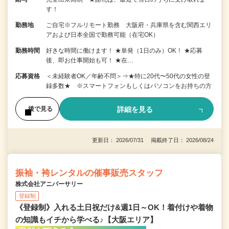
す！
勤務地
ご自宅※フルリモート勤務 大阪府・兵庫県を含む関西エリ
アおよび日本全国で勤務可能（在宅OK）
勤務時間
好きな時間に働けます！ ★単発（1日のみ）OK！ ★応募
後、即お仕事開始も可！ ★在…
応募資格
＜未経験者OK／年齢不問＞⇒★特に20代〜50代の女性の登
録多数★ ※スマートフォンもしくはパソコンをお持ちの方
詳細を見る
後で見る
更新日： 2026/07/31 掲載終了日： 2026/08/24
振袖・袴レンタルの催事販売スタッフ
株式会社アニバーサリー
登録制
《登録制》入れる土日祝だけ&週1日～OK！着付けや着物
の知識もイチから学べる♪【大阪エリア】