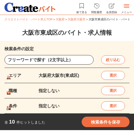
後で見る
閲覧履歴
会員登録
メニュー
クリエイトバイト・パート求人TOP
＞
大阪府
＞
大阪府大阪市
＞
大阪市東成区のバイト・パート求
大阪市東成区のバイト・求人情報
検索条件の設定
絞り込む
エリア
大阪府大阪市(東成区)
選択
職種
指定しない
選択
条件
指定しない
選択
10
検索条件を保存
全
件ヒットしました