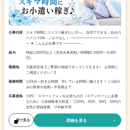
仕事内容
スキマ時間にコツコツ稼ぎたい方へ。 自宅でできる・自分の
ペースでOK・ノルマなし！ ━━━━━━━━━━━━━━
━ ▼ こんなお仕事です ━━━━━…
給与
時給1,500円以上（完全出来高制／時間額1,500円～5,000
円）
勤務地
大阪府全域【ご希望の地域でオシゴトできます♪ お気軽に
ご相談ください！】
勤務時間
1日5分～好きな時間、空いている時間に働けます！ ☆1回の
みの単発や短期～中長期まで…
応募資格
◎PC・スマートフォンをお持ちの方（※アンケートに必要
なため） ◎未経験者大歓迎！ ◎20代、30代、40代、50代の
女性の登録多数 ◎年齢不問
詳細を見る
後で見る