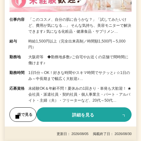
仕事内容
「このコスメ、自分の肌に合うかな？」「試してみたいけ
ど、費用が気になる…」 そんな気持ち、美容モニターで解決
できます♪ 気になる化粧品・健康食品・サプリメン…
給与
時給1,500円以上（完全出来高制／時間額1,500円～5,000
円）
勤務地
大阪府等 ◆勤務地多数♪ご自宅やお近くの店舗で間時間に
働けます♪
勤務時間
1日5分～OK！好きな時間やスキマ時間でサクッと♪ ☆1日の
み～中長期まで幅広く大歓迎♪…
応募資格
未経験OK＆年齢不問！夏休みの1回きり・単発も大歓迎！ ★
会社員・派遣社員・契約社員・個人事業主・パート・アルバ
イト・主婦（夫）・フリーターなど、20代～50代…
詳細を見る
後で見る
更新日： 2026/08/05 掲載終了日： 2026/08/30