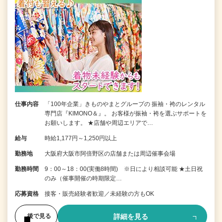
仕事内容
「100年企業」きものやまとグループの 振袖・袴のレンタル
専門店『KIMONO＆』。 お客様が振袖・袴を選ぶサポートを
お願いします。 ★店舗や周辺エリアで…
給与
時給1,177円～1,250円以上
勤務地
大阪府大阪市阿倍野区の店舗または周辺催事会場
勤務時間
9：00～18：00(実働8時間) ※日により相談可能 ★土日祝
のみ（催事開催の時期限定…
応募資格
接客・販売経験者歓迎／未経験の方もOK
詳細を見る
後で見る