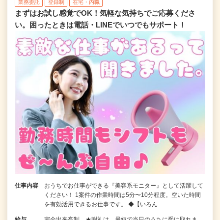
業務委託
登録制
在宅・内職
まずはお試し感覚でOK！気軽な気持ちでご応募くださ
い。困ったときは電話・LINEでいつでもサポート！
仕事内容
おうちでお仕事ができる『美容系モニター』として活躍して
ください！ 1案件の作業時間は5分〜10分程度。空いた時間
を有効活用できるお仕事です。 ◆【いろん…
給与
完全出来高制 ★謝礼は、最短で当日のうちに受け取れま