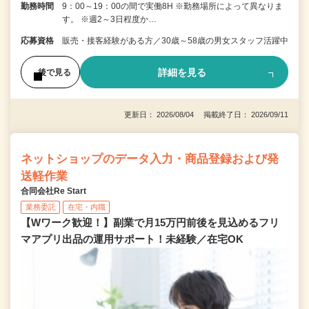
勤務時間
9：00～19：00の間で実働8H ※勤務場所によって異なりま
す。 ※週2～3日程度か…
応募資格
販売・接客経験がある方／30歳～58歳の男女スタッフ活躍中
詳細を見る
後で見る
更新日： 2026/08/04 掲載終了日： 2026/09/11
ネットショップのデータ入力・商品登録および発
送軽作業
合同会社Re Start
業務委託
在宅・内職
【Wワーク歓迎！】副業で月15万円前後を見込めるフリ
マアプリ出品の運用サポート！未経験／在宅OK