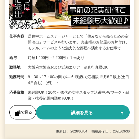
仕事内容
居住中ホームステージャーとして「住みながら売るための空
間演出」サービスを行います。 売主様のお部屋のお片付け、
モデルルームのような魅力的な部屋へ演出するお仕事で…
給与
時給1,400円～2,200円＋手当あり
勤務地
大阪府大阪市および近郊エリア ※直行直帰OK
勤務時間
9：30～17：00の間で4～6H勤務で応相談 ※月8日以上(土日
4日含む) （例） ・…
応募資格
未経験OK！20代～40代の女性スタッフ活躍中♪Wワーク・副
業・扶養範囲内勤務もOK！
詳細を見る
後で見る
更新日： 2026/03/04 掲載終了日： 2026/09/30