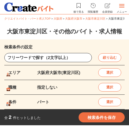
後で見る
閲覧履歴
会員登録
メニュー
クリエイトバイト・パート求人TOP
＞
大阪府
＞
大阪府大阪市
＞
大阪市東淀川区
＞
大阪市東淀川区
大阪市東淀川区・その他のバイト・求人情報
検索条件の設定
絞り込む
エリア
大阪府大阪市(東淀川区)
選択
職種
指定しない
選択
条件
パート
選択
2
検索条件を保存
全
件ヒットしました