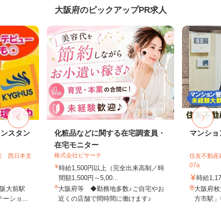
大阪府のピックアップPR求人
リンスタン
化粧品などに関する在宅調査員・
マンショ
在宅モニター
株式会社ビサーチ
社 西日本支
住友不動産建
07a
時給1,500円以上（完全出来高制／時
間額1,500円～5,00...
時給1,1
阪大前駅
大阪府等 ◆勤務地多数♪ご自宅やお
大阪府枚
ーショ...
近くの店舗で間時間に働けます♪
方市駅」