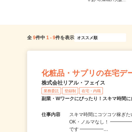
大阪府大阪市北区野崎町/大阪メトロ
大阪府大阪市阿倍野区阿倍
堺筋線「扇町駅」徒歩4分、大阪...
0 あべのand2F/大阪...
全
9
件中
1
-
9
件を表示
化粧品・サプリの在宅デ
株式会社リアル・フェイス
業務委託
登録制
在宅・内職
副業・Wワークにぴったり！スキマ時間に
仕事内容
スキマ時間にコツコツ稼ぎた
OK・ノルマなし！ ━━━━