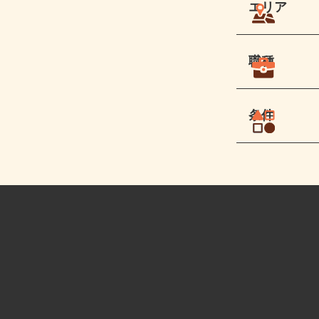
エリア
職種
条件