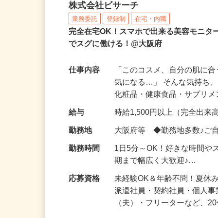
化粧品などに関する在宅
株式会社ビサーチ
業務委託
登録制
在宅・内職
完全在宅OK！スマホで出来る美容モニタ
でスグに働ける！@大阪府
仕事内容
「このコスメ、自分の肌に
気になる…」 そんな気持ち
化粧品・健康食品・サプリ
給与
時給1,500円以上（完全出来高
勤務地
大阪府等 ◆勤務地多数♪ご
勤務時間
1日5分～OK！好きな時間や
期まで幅広く大歓迎♪…
応募資格
未経験OK＆年齢不問！夏休
派遣社員・契約社員・個人