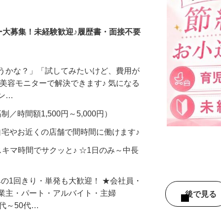
調査員・在宅モニター
ー大募集！未経験歓迎♪履歴書・面接不要
合うかな？」「試してみたいけど、費用が
、美容モニターで解決できます♪ 気になる
メン…
制／時間額1,500円～5,000円）
自宅やお近くの店舗で間時間に働けます♪
スキマ時間でサクッと♪ ☆1日のみ～中長
みの1回きり・単発も大歓迎！ ★会社員・
事業主・パート・アルバイト・主婦
後で見