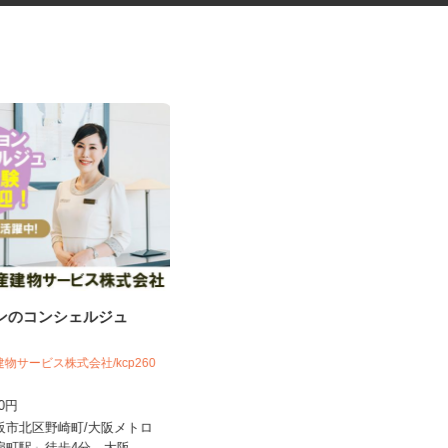
ョンのコンシェルジュ
振袖・袴レンタル、フォトスタ
ジオの運営スタッ...
建物サービス株式会社/kcp260
KIMONO＆天王寺あべのand店／KIMON
O＆イオンモー...
450円
時給1,230円～1,330円以上＋手当