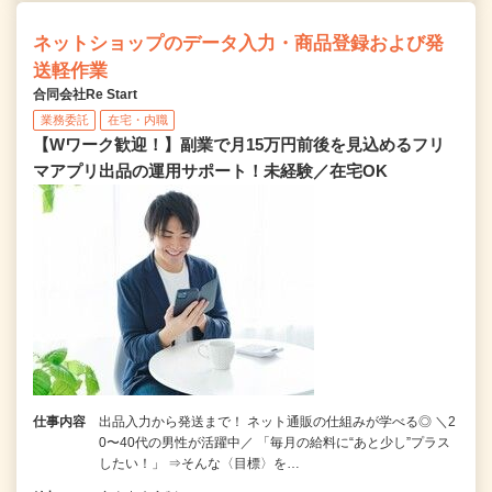
ネットショップのデータ入力・商品登録および発
送軽作業
合同会社Re Start
業務委託
在宅・内職
【Wワーク歓迎！】副業で月15万円前後を見込めるフリ
マアプリ出品の運用サポート！未経験／在宅OK
仕事内容
出品入力から発送まで！ ネット通販の仕組みが学べる◎ ＼2
0〜40代の男性が活躍中／ 「毎月の給料に“あと少し”プラス
したい！」 ⇒そんな〈目標〉を…