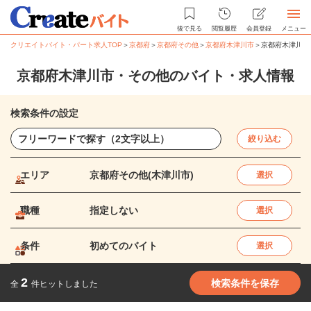
後で見る
閲覧履歴
会員登録
メニュー
クリエイトバイト・パート求人TOP
＞
京都府
＞
京都府その他
＞
京都府木津川市
＞
京都府木津川市
京都府木津川市・その他のバイト・求人情報
検索条件の設定
絞り込む
エリア
京都府その他(木津川市)
選択
職種
指定しない
選択
条件
初めてのバイト
選択
2
検索条件を保存
全
件ヒットしました