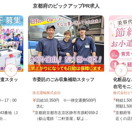
京都府のピックアップPR求人
検査スタッ
市委託のごみ収集補助スタッフ
化粧品な
在宅モニ
洛北運輸株式会社
株式会社ビ
～17：00
日給10,350円 ※一律交通費500円
時給1,
含む
間額1,500
3番地（J
京都府京都市左京区静市市原町659-2
京都府等
...
（叡山電鉄「二軒茶屋」駅よ...
近くの店