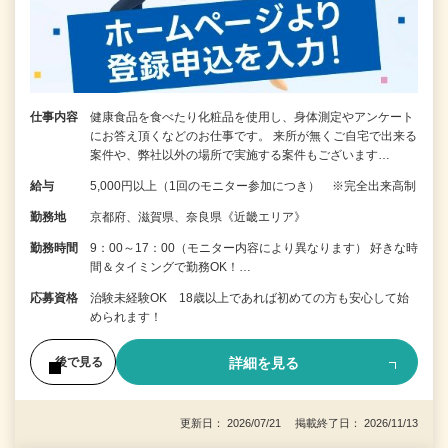
仕事内容
健康食品を食べたり化粧品を使用し、身体測定やアンケート
にお答え頂くなどのお仕事です。 来所が無くご自宅で出来る
案件や、弊社以外の場所で実施する案件もございます…
給与
5,000円以上（1回のモニター参加につき） ※完全出来高制
勤務地
京都府、滋賀県、奈良県《近畿エリア》
勤務時間
9：00～17：00（モニター内容により異なります） 好きな時
間＆タイミングで勤務OK！…
応募資格
治験未経験OK 18歳以上であれば初めての方も安心して始
められます！
詳細を見る
後で見る
更新日： 2026/07/21 掲載終了日： 2026/11/13