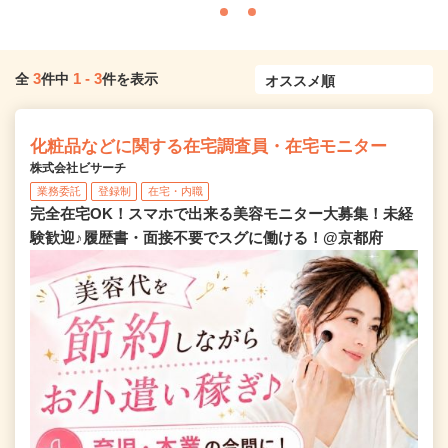
3
1
-
3
全
件中
件を表示
化粧品などに関する在宅調査員・在宅モニター
株式会社ビサーチ
業務委託
登録制
在宅・内職
完全在宅OK！スマホで出来る美容モニター大募集！未経
験歓迎♪履歴書・面接不要でスグに働ける！@京都府