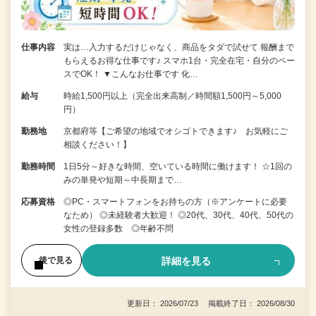
仕事内容
実は…入力するだけじゃなく、商品をタダで試せて 報酬まで
もらえるお得な仕事です♪ スマホ1台・完全在宅・自分のペー
スでOK！ ▼こんなお仕事です 化…
給与
時給1,500円以上（完全出来高制／時間額1,500円～5,000
円）
勤務地
京都府等【ご希望の地域でオシゴトできます♪ お気軽にご
相談ください！】
勤務時間
1日5分～好きな時間、空いている時間に働けます！ ☆1回の
みの単発や短期～中長期まで…
応募資格
◎PC・スマートフォンをお持ちの方（※アンケートに必要
なため） ◎未経験者大歓迎！ ◎20代、30代、40代、50代の
女性の登録多数 ◎年齢不問
詳細を見る
後で見る
更新日： 2026/07/23 掲載終了日： 2026/08/30