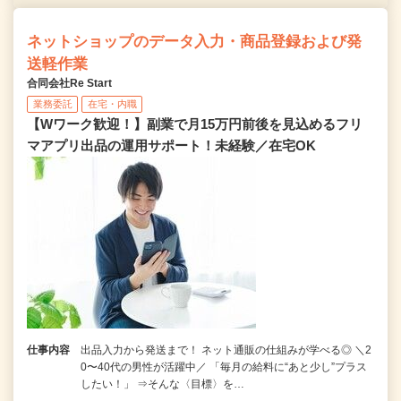
ネットショップのデータ入力・商品登録および発
送軽作業
合同会社Re Start
業務委託
在宅・内職
【Wワーク歓迎！】副業で月15万円前後を見込めるフリ
マアプリ出品の運用サポート！未経験／在宅OK
仕事内容
出品入力から発送まで！ ネット通販の仕組みが学べる◎ ＼2
0〜40代の男性が活躍中／ 「毎月の給料に“あと少し”プラス
したい！」 ⇒そんな〈目標〉を…