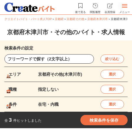
後で見る
閲覧履歴
会員登録
メニュー
クリエイトバイト・パート求人TOP
＞
京都府
＞
京都府その他
＞
京都府木津川市
＞
京都府木津川市
京都府木津川市・その他のバイト・求人情報
検索条件の設定
絞り込む
エリア
京都府その他(木津川市)
選択
職種
指定しない
選択
条件
在宅・内職
選択
3
検索条件を保存
全
件ヒットしました