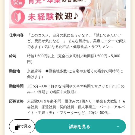
仕事内容
「このコスメ、自分の肌に合うかな？」「試してみたいけ
ど、費用が気になる…」 そんな気持ち、美容モニターで解決
できます♪ 気になる化粧品・健康食品・サプリメン…
給与
時給1,500円以上（完全出来高制／時間額1,500円～5,000
円）
勤務地
京都府等 ◆勤務地多数♪ご自宅やお近くの店舗で間時間に
働けます♪
勤務時間
1日5分～OK！好きな時間やスキマ時間でサクッと♪ ☆1日の
み～中長期まで幅広く大歓迎♪…
応募資格
未経験OK＆年齢不問！夏休みの1回きり・単発も大歓迎！ ★
会社員・派遣社員・契約社員・個人事業主・パート・アルバ
イト・主婦（夫）・フリーターなど、20代～50代…
詳細を見る
後で見る