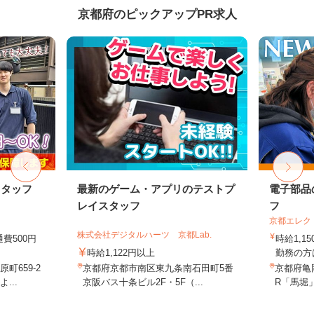
京都府のピックアップPR求人
スタッフ
最新のゲーム・アプリのテストプ
電子部品
レイスタッフ
フ
京都エレク
株式会社デジタルハーツ 京都Lab.
通費500円
時給1,1
時給1,122円以上
勤務の方は
町659-2
京都府京都市南区東九条南石田町5番
京都府亀
...
京阪バス十条ビル2F・5F（...
R「馬堀」