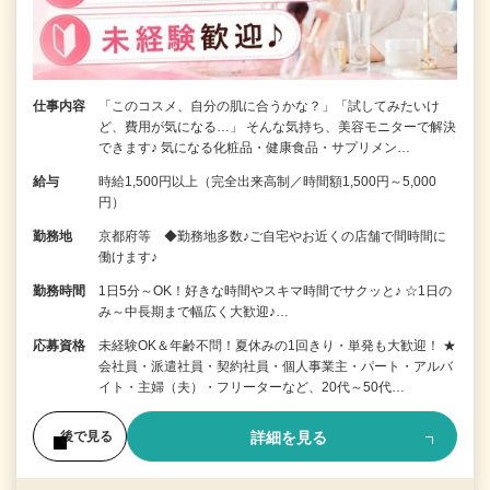
仕事内容
「このコスメ、自分の肌に合うかな？」「試してみたいけ
ど、費用が気になる…」 そんな気持ち、美容モニターで解決
できます♪ 気になる化粧品・健康食品・サプリメン…
給与
時給1,500円以上（完全出来高制／時間額1,500円～5,000
円）
勤務地
京都府等 ◆勤務地多数♪ご自宅やお近くの店舗で間時間に
働けます♪
勤務時間
1日5分～OK！好きな時間やスキマ時間でサクッと♪ ☆1日の
み～中長期まで幅広く大歓迎♪…
応募資格
未経験OK＆年齢不問！夏休みの1回きり・単発も大歓迎！ ★
会社員・派遣社員・契約社員・個人事業主・パート・アルバ
イト・主婦（夫）・フリーターなど、20代～50代…
詳細を見る
後で見る