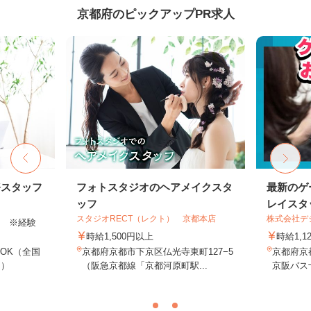
京都府のピックアップPR求人
務スタッフ
フォトスタジオのヘアメイクスタ
最新のゲ
ッフ
レイスタ
スタジオRECT（レクト） 京都本店
株式会社デジ
以上 ※経験
時給1,500円以上
時給1,1
OK（全国
京都府京都市下京区仏光寺東町127−5
京都府京
し）
（阪急京都線「京都河原町駅...
京阪バス十