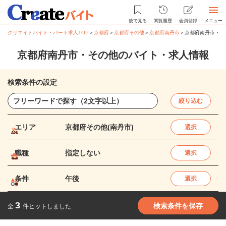
後で見る
閲覧履歴
会員登録
メニュー
クリエイトバイト・パート求人TOP
＞
京都府
＞
京都府その他
＞
京都府南丹市
＞
京都府南丹市・そ
京都府南丹市・その他のバイト・求人情報
検索条件の設定
絞り込む
エリア
京都府その他(南丹市)
選択
職種
指定しない
選択
条件
午後
選択
3
検索条件を保存
全
件ヒットしました