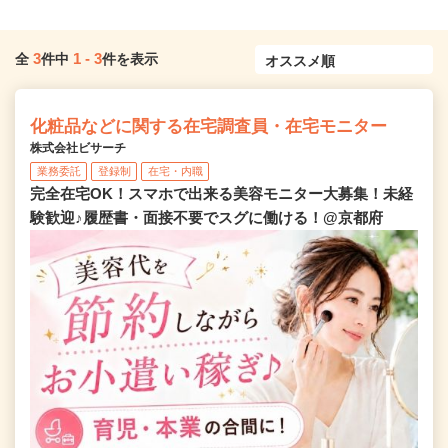
3
1
-
3
全
件中
件を表示
化粧品などに関する在宅調査員・在宅モニター
株式会社ビサーチ
業務委託
登録制
在宅・内職
完全在宅OK！スマホで出来る美容モニター大募集！未経
験歓迎♪履歴書・面接不要でスグに働ける！@京都府