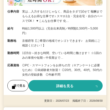
仕事内容
実は…入力するだけじゃなく、商品をタダで試せて 報酬まで
もらえるお得な仕事です♪ スマホ1台・完全在宅・自分のペー
スでOK！ ▼こんなお仕事です 化…
給与
時給1,500円以上（完全出来高制／時間額1,500円～5,000
円）
勤務地
京都府等【ご希望の地域でオシゴトできます♪ お気軽にご
相談ください！】
勤務時間
1日5分～好きな時間、空いている時間に働けます！ ☆1回の
みの単発や短期～中長期まで…
応募資格
◎PC・スマートフォンをお持ちの方（※アンケートに必要
なため） ◎未経験者大歓迎！ ◎20代、30代、40代、50代の
女性の登録多数 ◎年齢不問
詳細を見る
後で見る
更新日： 2026/07/23 掲載終了日： 2026/08/30