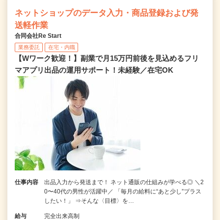
ネットショップのデータ入力・商品登録および発
送軽作業
合同会社Re Start
業務委託
在宅・内職
【Wワーク歓迎！】副業で月15万円前後を見込めるフリ
マアプリ出品の運用サポート！未経験／在宅OK
仕事内容
出品入力から発送まで！ ネット通販の仕組みが学べる◎ ＼2
0〜40代の男性が活躍中／ 「毎月の給料に“あと少し”プラス
したい！」 ⇒そんな〈目標〉を…
給与
完全出来高制