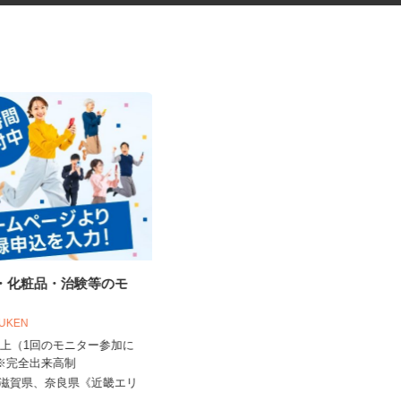
品・化粧品・治験等のモ
セルフサービスのガソリンスタ
ンドスタッフ
OUKEN
三愛リテールサービス株式会社 西日本
支店 小売第二課
0円以上（1回のモニター参加に
 ※完全出来高制
時給1,130円以上