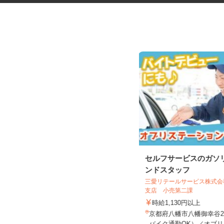
健康食品・化粧品・治験等のモ
セルフサービスのガソ
ニター
ンドスタッフ
株式会社SOUKEN
三愛リテールサービス株式
支店 小売第二課
5,000円以上（1回のモニター参加に
つき） ※完全出来高制
時給1,130円以上