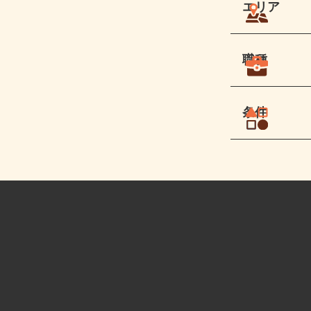
エリア
職種
条件