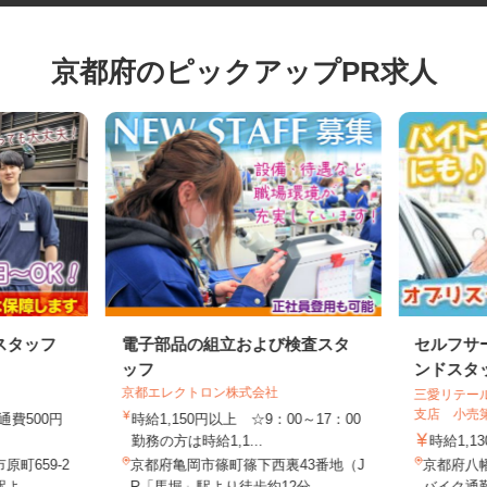
京都府のピックアップPR求人
スタッフ
電子部品の組立および検査スタ
セルフ
ッフ
ンドス
京都エレクトロン株式会社
三愛リテ
支店 小
交通費500円
時給1,150円以上 ☆9：00～17：00
勤務の方は時給1,1...
時給1