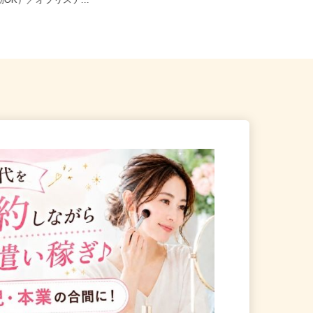
八幡市八幡御幸谷23-2（車・
京都府京都市左京区静市市原町659-2
勤OK）／オブリステ...
（叡山電鉄「二軒茶屋」駅よ...