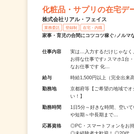
NEW
化粧品・サプリの在宅デ
株式会社リアル・フェイス
業務委託
登録制
在宅・内職
家事・育児の合間にコツコツ稼ぐ♪ノルマ
仕事内容
実は…入力するだけじゃなく
お得な仕事です♪ スマホ1台
なお仕事です 化…
給与
時給1,500円以上（完全出来高
勤務地
京都府等【ご希望の地域でオ
い！】
勤務時間
1日5分～好きな時間、空い
や短期～中長期まで…