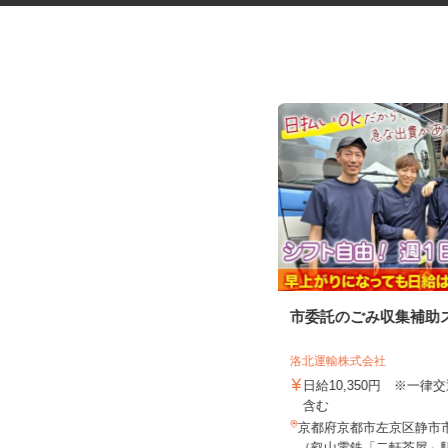
セルフサービスのガソリンスタ
市委託のごみ収集補助
ンドスタッフ
洛北運輸株式会社
三愛リテールサービス株式会社 西日本
支店 小売第二課
日給10,350円 ※一律
時給1,130円以上
含む