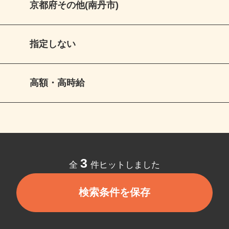
京都府その他(南丹市)
指定しない
高額・高時給
3
全
件ヒットしました
検索条件を保存