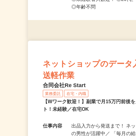
応募資格
◎PC・スマートフォンをお
◎未経験者大歓迎！ ◎20代
◎年齢不問
ネットショップのデータ
送軽作業
合同会社Re Start
業務委託
在宅・内職
【Wワーク歓迎！】副業で月15万円前後
ト！未経験／在宅OK