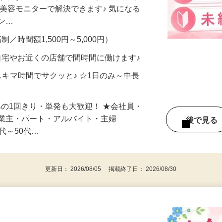
合うかな？」「試してみたいけど、費用が
、美容モニターで解決できます♪ 気になる
メン…
制／時間額1,500円～5,000円）
自宅やお近くの店舗で間時間に働けます♪
スキマ時間でサクッと♪ ☆1日のみ～中長
みの1回きり・単発も大歓迎！ ★会社員・
事業主・パート・アルバイト・主婦
後で見
代～50代…
更新日： 2026/08/05 掲載終了日： 2026/08/30