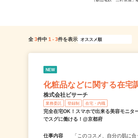
京都府八幡市八幡御幸谷23-2（車・
京都府京都市左京区静市市
バイク通勤OK）／オブリステ...
（叡山電鉄「二軒茶屋」駅
全
3
件中
1
-
3
件を表示
NEW
化粧品などに関する在宅
株式会社ビサーチ
業務委託
登録制
在宅・内職
完全在宅OK！スマホで出来る美容モニタ
でスグに働ける！@京都府