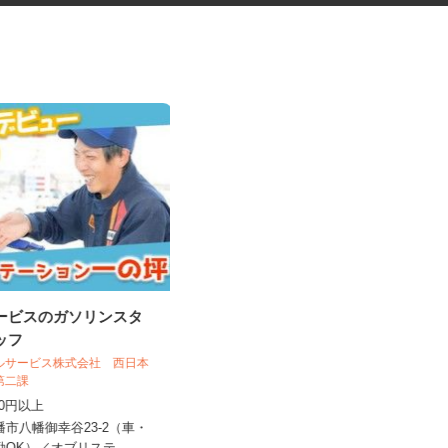
サービスのガソリンスタ
市委託のごみ収集補助スタッフ
タッフ
洛北運輸株式会社
ールサービス株式会社 西日本
売第二課
日給10,350円 ※一律交通費500円
,130円以上
含む