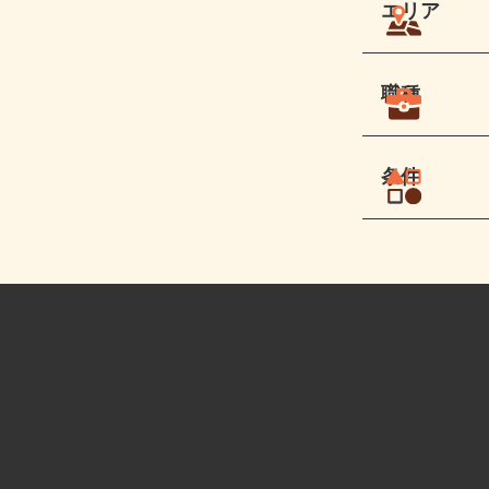
エリア
職種
条件