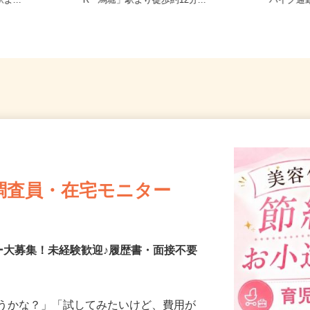
原町659-2
京都府亀岡市篠町篠下西裏43番地（J
京都府
よ...
R「馬堀」駅より徒歩約12分...
バイク通
調査員・在宅モニター
ー大募集！未経験歓迎♪履歴書・面接不要