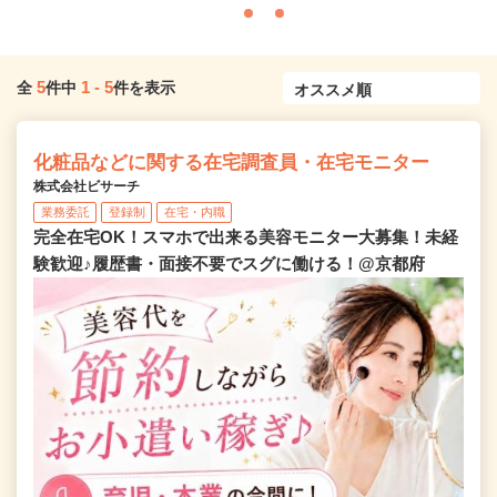
5
1
-
5
全
件中
件を表示
化粧品などに関する在宅調査員・在宅モニター
株式会社ビサーチ
業務委託
登録制
在宅・内職
完全在宅OK！スマホで出来る美容モニター大募集！未経
験歓迎♪履歴書・面接不要でスグに働ける！@京都府