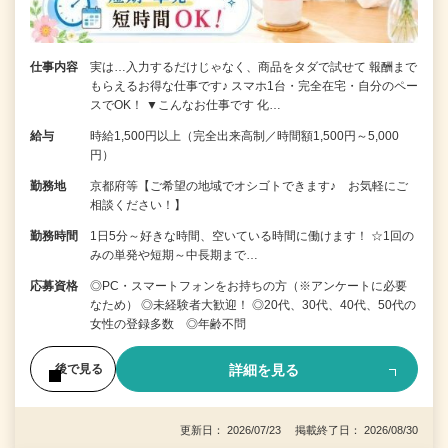
仕事内容
実は…入力するだけじゃなく、商品をタダで試せて 報酬まで
もらえるお得な仕事です♪ スマホ1台・完全在宅・自分のペー
スでOK！ ▼こんなお仕事です 化…
給与
時給1,500円以上（完全出来高制／時間額1,500円～5,000
円）
勤務地
京都府等【ご希望の地域でオシゴトできます♪ お気軽にご
相談ください！】
勤務時間
1日5分～好きな時間、空いている時間に働けます！ ☆1回の
みの単発や短期～中長期まで…
応募資格
◎PC・スマートフォンをお持ちの方（※アンケートに必要
なため） ◎未経験者大歓迎！ ◎20代、30代、40代、50代の
女性の登録多数 ◎年齢不問
詳細を見る
後で見る
更新日： 2026/07/23 掲載終了日： 2026/08/30