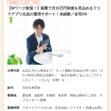
業務委託
在宅・内職
【Wワーク歓迎！】副業で月15万円前後を見込めるフリ
マアプリ出品の運用サポート！未経験／在宅OK
仕事内容
出品入力から発送まで！ ネット通販の仕組みが学べる◎ ＼2
0〜40代の男性が活躍中／ 「毎月の給料に“あと少し”プラス
したい！」 ⇒そんな〈目標〉を…
給与
完全出来高制
勤務地
愛知県、滋賀県、京都府、奈良県、和歌山県内のご自宅 ※
フルリモート勤務
勤務時間
リモートワークのため、完全自由シフトです！ 詳細はお問い