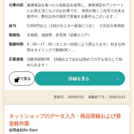
仕事内容
健康食品を食べたり化粧品を使用し、身体測定やアンケート
にお答え頂くなどのお仕事です。 来所が無くご自宅で出来る
案件や、弊社以外の場所で実施する案件もございます…
給与
5,000円以上（1回のモニター参加につき） ※完全出来高制
勤務地
京都府、滋賀県、奈良県《近畿エリア》
勤務時間
9：00～17：00（モニター内容により異なります） 好きな時
間＆タイミングで勤務OK！…
応募資格
治験未経験OK 18歳以上であれば初めての方も安心して始
められます！
詳細を見る
後で見る
更新日： 2026/07/21 掲載終了日： 2026/11/13
ネットショップのデータ入力・商品登録および発
送軽作業
合同会社Re Start