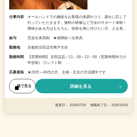
仕事内容
オールハンドでの施術をお客様の体調やコリ、疲れに応じて
行っていただきます。無料の研修など万全のサポート体制！
興味がある方はもちろん、技術を身に付けたい方、人を喜…
給与
完全出来高制 ★保障給＋出来高
勤務地
京都府京田辺市興戸犬伏
勤務時間
【営業時間】 京田辺店／11：00～22：00（営業時間内での
申告制） ◎シフト制 …
応募資格
★20代～40代の方、主婦・主夫の方活躍中です
詳細を見る
後で見る
更新日： 2026/07/29 掲載終了日： 2026/10/16
1