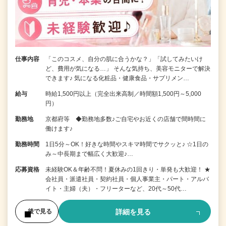
仕事内容
「このコスメ、自分の肌に合うかな？」「試してみたいけ
ど、費用が気になる…」 そんな気持ち、美容モニターで解決
できます♪ 気になる化粧品・健康食品・サプリメン…
給与
時給1,500円以上（完全出来高制／時間額1,500円～5,000
円）
勤務地
京都府等 ◆勤務地多数♪ご自宅やお近くの店舗で間時間に
働けます♪
勤務時間
1日5分～OK！好きな時間やスキマ時間でサクッと♪ ☆1日の
み～中長期まで幅広く大歓迎♪…
応募資格
未経験OK＆年齢不問！夏休みの1回きり・単発も大歓迎！ ★
会社員・派遣社員・契約社員・個人事業主・パート・アルバ
イト・主婦（夫）・フリーターなど、20代～50代…
詳細を見る
後で見る