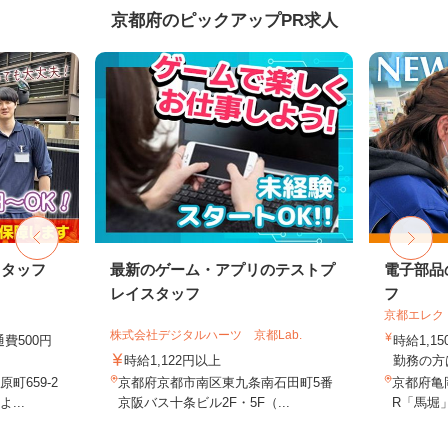
京都府のピックアップPR求人
スタッフ
最新のゲーム・アプリのテストプ
電子部品
レイスタッフ
フ
京都エレク
株式会社デジタルハーツ 京都Lab.
通費500円
時給1,1
時給1,122円以上
勤務の方は
町659-2
京都府京都市南区東九条南石田町5番
京都府亀
...
京阪バス十条ビル2F・5F（...
R「馬堀」