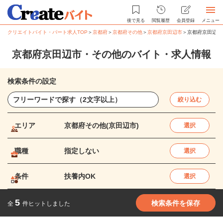
後で見る
閲覧履歴
会員登録
メニュー
クリエイトバイト・パート求人TOP
＞
京都府
＞
京都府その他
＞
京都府京田辺市
＞
京都府京田辺市
京都府京田辺市・その他のバイト・求人情報
検索条件の設定
絞り込む
エリア
京都府その他(京田辺市)
選択
職種
指定しない
選択
条件
扶養内OK
選択
5
検索条件を保存
全
件ヒットしました