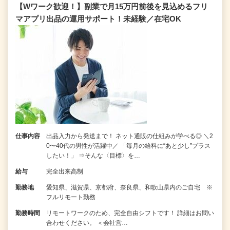
【Wワーク歓迎！】副業で月15万円前後を見込めるフリ
マアプリ出品の運用サポート！未経験／在宅OK
仕事内容
出品入力から発送まで！ ネット通販の仕組みが学べる◎ ＼2
0〜40代の男性が活躍中／ 「毎月の給料に“あと少し”プラス
したい！」 ⇒そんな〈目標〉を…
給与
完全出来高制
勤務地
愛知県、滋賀県、京都府、奈良県、和歌山県内のご自宅 ※
フルリモート勤務
勤務時間
リモートワークのため、完全自由シフトです！ 詳細はお問い
合わせください。 ＜会社営…