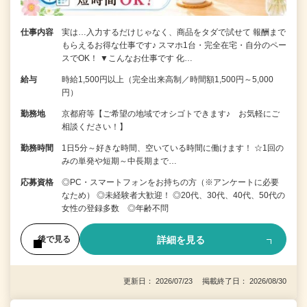
仕事内容
実は…入力するだけじゃなく、商品をタダで試せて 報酬まで
もらえるお得な仕事です♪ スマホ1台・完全在宅・自分のペー
スでOK！ ▼こんなお仕事です 化…
給与
時給1,500円以上（完全出来高制／時間額1,500円～5,000
円）
勤務地
京都府等【ご希望の地域でオシゴトできます♪ お気軽にご
相談ください！】
勤務時間
1日5分～好きな時間、空いている時間に働けます！ ☆1回の
みの単発や短期～中長期まで…
応募資格
◎PC・スマートフォンをお持ちの方（※アンケートに必要
なため） ◎未経験者大歓迎！ ◎20代、30代、40代、50代の
女性の登録多数 ◎年齢不問
詳細を見る
後で見る
更新日： 2026/07/23 掲載終了日： 2026/08/30