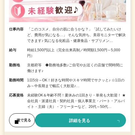
仕事内容
「このコスメ、自分の肌に合うかな？」「試してみたいけ
ど、費用が気になる…」 そんな気持ち、美容モニターで解決
できます♪ 気になる化粧品・健康食品・サプリメン…
給与
時給1,500円以上（完全出来高制／時間額1,500円～5,000
円）
勤務地
京都府等 ◆勤務地多数♪ご自宅やお近くの店舗で間時間に
働けます♪
勤務時間
1日5分～OK！好きな時間やスキマ時間でサクッと♪ ☆1日の
み～中長期まで幅広く大歓迎♪…
応募資格
未経験OK＆年齢不問！夏休みの1回きり・単発も大歓迎！ ★
会社員・派遣社員・契約社員・個人事業主・パート・アルバ
イト・主婦（夫）・フリーターなど、20代～50代…
詳細を見る
後で見る