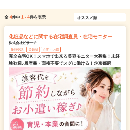
4
1
-
4
全
件中
件を表示
化粧品などに関する在宅調査員・在宅モニター
株式会社ビサーチ
業務委託
登録制
在宅・内職
完全在宅OK！スマホで出来る美容モニター大募集！未経
験歓迎♪履歴書・面接不要でスグに働ける！@京都府