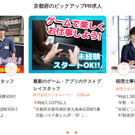
京都府のピックアップPR求人
スタッフ
最新のゲーム・アプリのテストプ
税理士事
レイスタッフ
税理士法人
株式会社デジタルハーツ 京都Lab.
通費500円
時給1,3
時給1,122円以上
年数・ス
町659-2
京都府京都市南区東九条南石田町5番
全国どこ
...
京阪バス十条ビル2F・5F（...
47都道