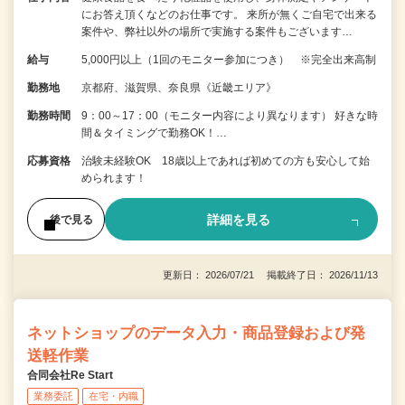
にお答え頂くなどのお仕事です。 来所が無くご自宅で出来る
案件や、弊社以外の場所で実施する案件もございます…
給与
5,000円以上（1回のモニター参加につき） ※完全出来高制
勤務地
京都府、滋賀県、奈良県《近畿エリア》
勤務時間
9：00～17：00（モニター内容により異なります） 好きな時
間＆タイミングで勤務OK！…
応募資格
治験未経験OK 18歳以上であれば初めての方も安心して始
められます！
詳細を見る
後で見る
更新日： 2026/07/21 掲載終了日： 2026/11/13
ネットショップのデータ入力・商品登録および発
送軽作業
合同会社Re Start
業務委託
在宅・内職