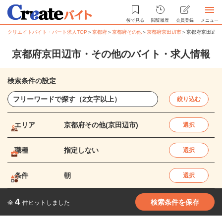
後で見る
閲覧履歴
会員登録
メニュー
クリエイトバイト・パート求人TOP
＞
京都府
＞
京都府その他
＞
京都府京田辺市
＞
京都府京田辺市
京都府京田辺市・その他のバイト・求人情報
検索条件の設定
絞り込む
エリア
京都府その他(京田辺市)
選択
職種
指定しない
選択
条件
朝
選択
4
検索条件を保存
全
件ヒットしました