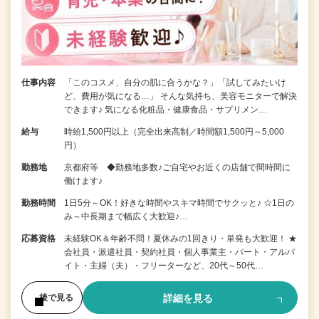
仕事内容
「このコスメ、自分の肌に合うかな？」「試してみたいけ
ど、費用が気になる…」 そんな気持ち、美容モニターで解決
できます♪ 気になる化粧品・健康食品・サプリメン…
給与
時給1,500円以上（完全出来高制／時間額1,500円～5,000
円）
勤務地
京都府等 ◆勤務地多数♪ご自宅やお近くの店舗で間時間に
働けます♪
勤務時間
1日5分～OK！好きな時間やスキマ時間でサクッと♪ ☆1日の
み～中長期まで幅広く大歓迎♪…
応募資格
未経験OK＆年齢不問！夏休みの1回きり・単発も大歓迎！ ★
会社員・派遣社員・契約社員・個人事業主・パート・アルバ
イト・主婦（夫）・フリーターなど、20代～50代…
詳細を見る
後で見る