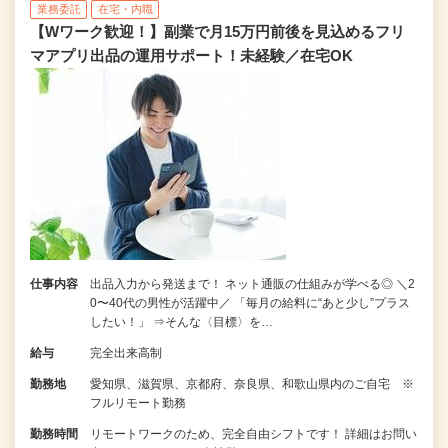
業務委託
在宅・内職
【Wワーク歓迎！】副業で月15万円前後を見込めるフリ
マアプリ出品の運用サポート！未経験／在宅OK
仕事内容
出品入力から発送まで！ ネット通販の仕組みが学べる◎ ＼2
0〜40代の男性が活躍中／ 「毎月の給料に“あと少し”プラス
したい！」 ⇒そんな〈目標〉を…
給与
完全出来高制
勤務地
愛知県、滋賀県、京都府、奈良県、和歌山県内のご自宅 ※
フルリモート勤務
勤務時間
リモートワークのため、完全自由シフトです！ 詳細はお問い