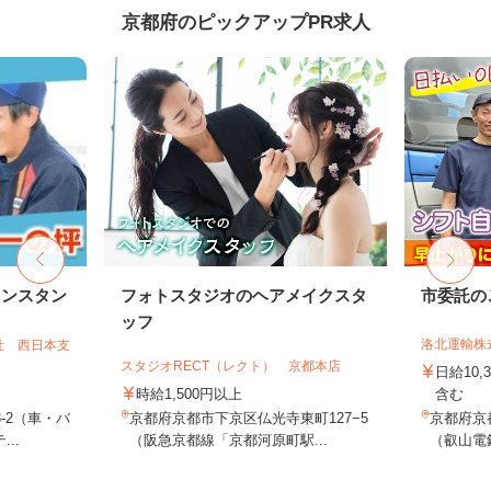
京都府のピックアップPR求人
リンスタン
フォトスタジオのヘアメイクスタ
市委託の
ッフ
洛北運輸株
社 西日本支
スタジオRECT（レクト） 京都本店
日給10,
時給1,500円以上
含む
-2（車・バ
京都府京都市下京区仏光寺東町127−5
京都府京
..
（阪急京都線「京都河原町駅...
（叡山電