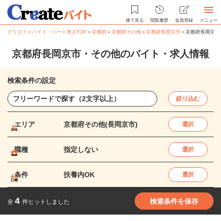
後で見る
閲覧履歴
会員登録
メニュー
クリエイトバイト・パート求人TOP
＞
京都府
＞
京都府その他
＞
京都府長岡京市
＞
京都府長岡京市
京都府長岡京市・その他のバイト・求人情報
検索条件の設定
絞り込む
エリア
京都府その他(長岡京市)
選択
職種
指定しない
選択
条件
扶養内OK
選択
4
検索条件を保存
全
件ヒットしました