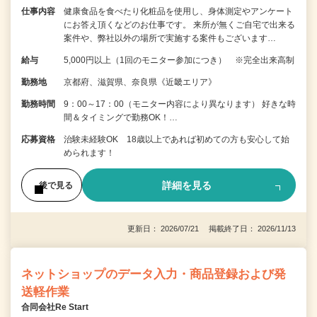
仕事内容
健康食品を食べたり化粧品を使用し、身体測定やアンケート
にお答え頂くなどのお仕事です。 来所が無くご自宅で出来る
案件や、弊社以外の場所で実施する案件もございます…
給与
5,000円以上（1回のモニター参加につき） ※完全出来高制
勤務地
京都府、滋賀県、奈良県《近畿エリア》
勤務時間
9：00～17：00（モニター内容により異なります） 好きな時
間＆タイミングで勤務OK！…
応募資格
治験未経験OK 18歳以上であれば初めての方も安心して始
められます！
詳細を見る
後で見る
更新日： 2026/07/21 掲載終了日： 2026/11/13
ネットショップのデータ入力・商品登録および発
送軽作業
合同会社Re Start