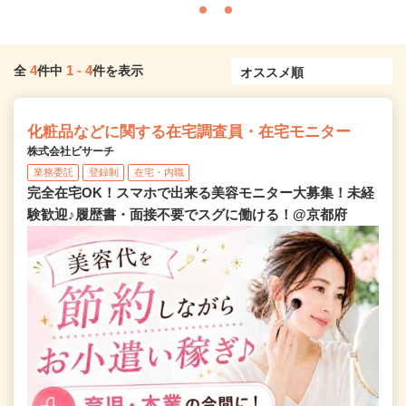
4
1
-
4
全
件中
件を表示
化粧品などに関する在宅調査員・在宅モニター
株式会社ビサーチ
業務委託
登録制
在宅・内職
完全在宅OK！スマホで出来る美容モニター大募集！未経
験歓迎♪履歴書・面接不要でスグに働ける！@京都府