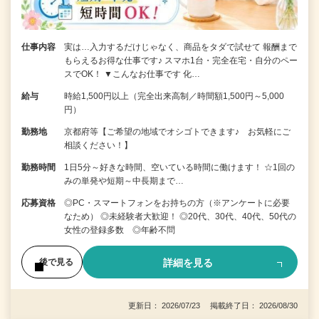
仕事内容
実は…入力するだけじゃなく、商品をタダで試せて 報酬まで
もらえるお得な仕事です♪ スマホ1台・完全在宅・自分のペー
スでOK！ ▼こんなお仕事です 化…
給与
時給1,500円以上（完全出来高制／時間額1,500円～5,000
円）
勤務地
京都府等【ご希望の地域でオシゴトできます♪ お気軽にご
相談ください！】
勤務時間
1日5分～好きな時間、空いている時間に働けます！ ☆1回の
みの単発や短期～中長期まで…
応募資格
◎PC・スマートフォンをお持ちの方（※アンケートに必要
なため） ◎未経験者大歓迎！ ◎20代、30代、40代、50代の
女性の登録多数 ◎年齢不問
詳細を見る
後で見る
更新日： 2026/07/23 掲載終了日： 2026/08/30