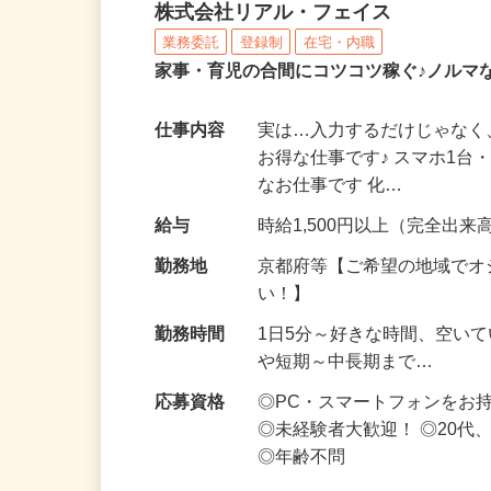
化粧品・サプリの在宅デ
株式会社リアル・フェイス
業務委託
登録制
在宅・内職
家事・育児の合間にコツコツ稼ぐ♪ノルマ
仕事内容
実は…入力するだけじゃなく
お得な仕事です♪ スマホ1台
なお仕事です 化…
給与
時給1,500円以上（完全出来高
勤務地
京都府等【ご希望の地域でオ
い！】
勤務時間
1日5分～好きな時間、空い
や短期～中長期まで…
応募資格
◎PC・スマートフォンをお
◎未経験者大歓迎！ ◎20代