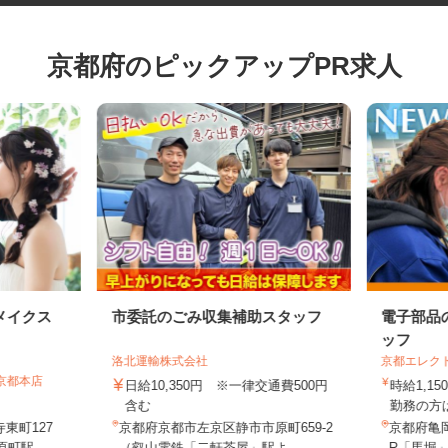
京都府のピックアップPR求人
メイクス
市委託のごみ収集補助スタッフ
電子部
ッフ
洛北運輸株式会社
京都エレ
 京都本店
日給10,350円 ※一律交通費500円
時給1,
含む
勤務の方