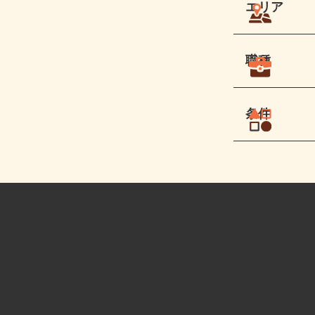
エリア
職種
条件