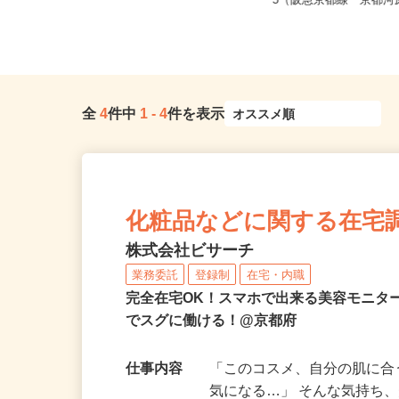
京都府亀岡市篠町篠下西裏43番地（J
京都府京都市下京区仏光
R「馬堀」駅より徒歩約12分...
−5（阪急京都線「京都河原
全
4
件中
1
-
4
件を表示
化粧品などに関する在宅
株式会社ビサーチ
業務委託
登録制
在宅・内職
完全在宅OK！スマホで出来る美容モニタ
でスグに働ける！@京都府
仕事内容
「このコスメ、自分の肌に