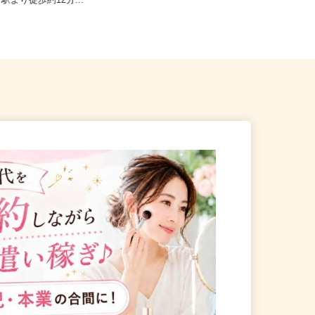
亀岡市篠町篠下西裏43番地（J
京都府京都市下京区仏光寺東町127
」駅より徒歩約12分...
−5（阪急京都線「京都河原町駅...