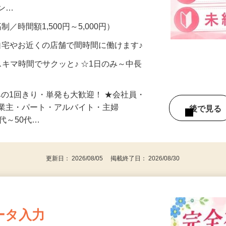
、美容モニターで解決できます♪ 気になる
メン…
制／時間額1,500円～5,000円）
自宅やお近くの店舗で間時間に働けます♪
スキマ時間でサクッと♪ ☆1日のみ～中長
みの1回きり・単発も大歓迎！ ★会社員・
事業主・パート・アルバイト・主婦
後で見
代～50代…
更新日： 2026/08/05 掲載終了日： 2026/08/30