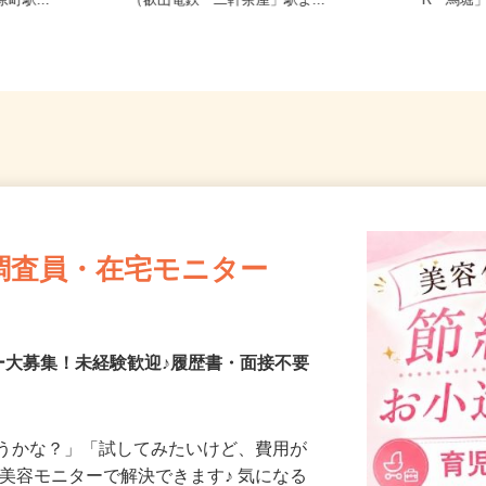
寺東町127
京都府京都市左京区静市市原町659-2
京都府
町駅...
（叡山電鉄「二軒茶屋」駅よ...
R「馬堀
調査員・在宅モニター
ー大募集！未経験歓迎♪履歴書・面接不要
合うかな？」「試してみたいけど、費用が