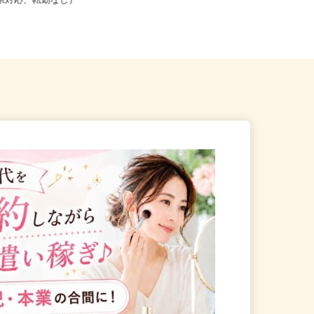
こからでも在宅勤務OK（全国
京都府京都市下京区仏光寺東町127
道府県対応、転勤なし）
−5（阪急京都線「京都河原町駅...