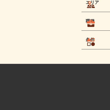
エリア
職種
条件