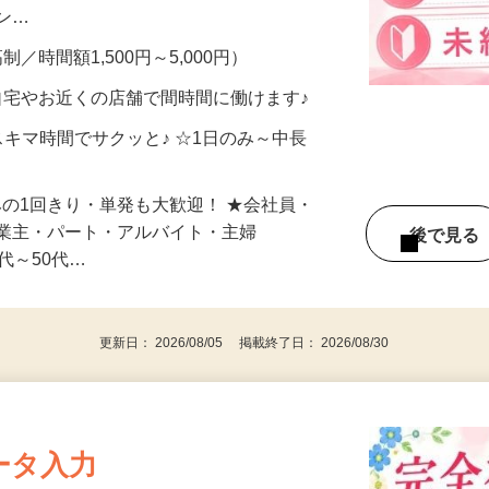
、美容モニターで解決できます♪ 気になる
メン…
制／時間額1,500円～5,000円）
自宅やお近くの店舗で間時間に働けます♪
スキマ時間でサクッと♪ ☆1日のみ～中長
みの1回きり・単発も大歓迎！ ★会社員・
事業主・パート・アルバイト・主婦
後で見
代～50代…
更新日： 2026/08/05 掲載終了日： 2026/08/30