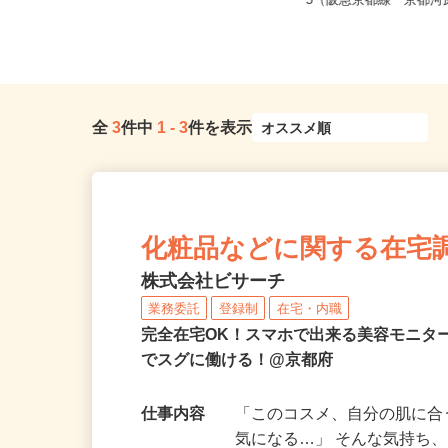
全国どこからでも在宅勤務OK（全国
京都府京都市下京区仏光
47都道府県対応、転勤なし）
−5（阪急京都線「京都河原
全
3
件中
1
-
3
件を表示
化粧品などに関する在宅
株式会社ビサーチ
業務委託
登録制
在宅・内職
完全在宅OK！スマホで出来る美容モニタ
でスグに働ける！@京都府
仕事内容
「このコスメ、自分の肌に