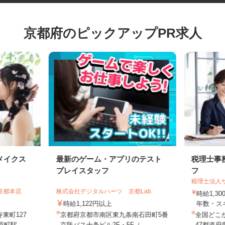
京都府のピックアップPR求人
メイクス
最新のゲーム・アプリのテスト
税理士
プレイスタッフ
フ
税理士法
 京都本店
株式会社デジタルハーツ 京都Lab.
時給1,
時給1,122円以上
年数・