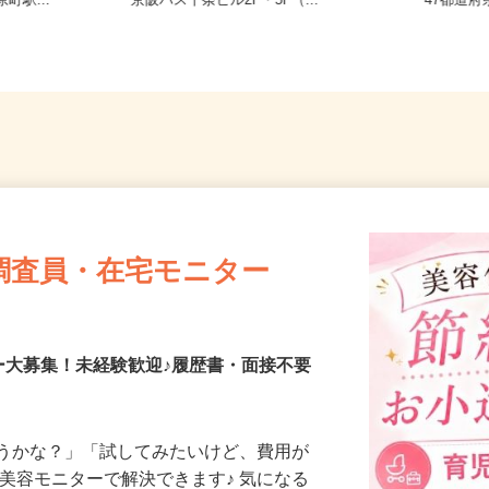
寺東町127
京都府京都市南区東九条南石田町5番
全国ど
町駅...
京阪バス十条ビル2F・5F（...
47都
調査員・在宅モニター
ー大募集！未経験歓迎♪履歴書・面接不要
合うかな？」「試してみたいけど、費用が