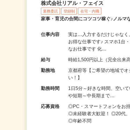
化粧品・サプリの在宅デ
株式会社リアル・フェイス
業務委託
登録制
在宅・内職
家事・育児の合間にコツコツ稼ぐ♪ノルマ
仕事内容
実は…入力するだけじゃなく
お得な仕事です♪ スマホ1台
なお仕事です 化…
給与
時給1,500円以上（完全出来高
勤務地
京都府等【ご希望の地域でオ
い！】
勤務時間
1日5分～好きな時間、空い
や短期～中長期まで…
応募資格
◎PC・スマートフォンをお
◎未経験者大歓迎！ ◎20代