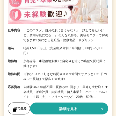
仕事内容
「このコスメ、自分の肌に合うかな？」「試してみたいけ
ど、費用が気になる…」 そんな気持ち、美容モニターで解決
できます♪ 気になる化粧品・健康食品・サプリメン…
給与
時給1,500円以上（完全出来高制／時間額1,500円～5,000
円）
勤務地
京都府等 ◆勤務地多数♪ご自宅やお近くの店舗で間時間に
働けます♪
勤務時間
1日5分～OK！好きな時間やスキマ時間でサクッと♪ ☆1日の
み～中長期まで幅広く大歓迎♪…
応募資格
未経験OK＆年齢不問！夏休みの1回きり・単発も大歓迎！ ★
会社員・派遣社員・契約社員・個人事業主・パート・アルバ
イト・主婦（夫）・フリーターなど、20代～50代…
詳細を見る
後で見る