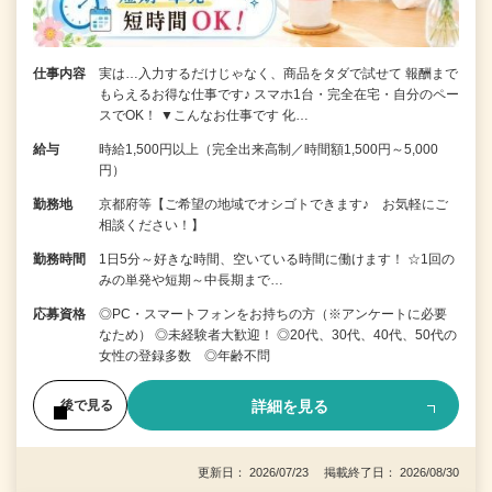
仕事内容
実は…入力するだけじゃなく、商品をタダで試せて 報酬まで
もらえるお得な仕事です♪ スマホ1台・完全在宅・自分のペー
スでOK！ ▼こんなお仕事です 化…
給与
時給1,500円以上（完全出来高制／時間額1,500円～5,000
円）
勤務地
京都府等【ご希望の地域でオシゴトできます♪ お気軽にご
相談ください！】
勤務時間
1日5分～好きな時間、空いている時間に働けます！ ☆1回の
みの単発や短期～中長期まで…
応募資格
◎PC・スマートフォンをお持ちの方（※アンケートに必要
なため） ◎未経験者大歓迎！ ◎20代、30代、40代、50代の
女性の登録多数 ◎年齢不問
詳細を見る
後で見る
更新日： 2026/07/23 掲載終了日： 2026/08/30