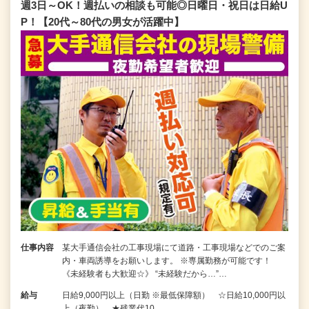
週3日～OK！週払いの相談も可能◎日曜日・祝日は日給U
P！【20代～80代の男女が活躍中】
仕事内容
某大手通信会社の工事現場にて道路・工事現場などでのご案
内・車両誘導をお願いします。 ※専属勤務が可能です！
《未経験者も大歓迎☆》 “未経験だから…”…
給与
日給9,000円以上（日勤 ※最低保障額） ☆日給10,000円以
上（夜勤） ★残業代10…