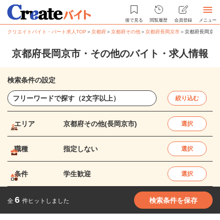
後で見る
閲覧履歴
会員登録
メニュー
クリエイトバイト・パート求人TOP
＞
京都府
＞
京都府その他
＞
京都府長岡京市
＞
京都府長岡京市
京都府長岡京市・その他のバイト・求人情報
検索条件の設定
絞り込む
エリア
京都府その他(長岡京市)
選択
職種
指定しない
選択
条件
学生歓迎
選択
6
検索条件を保存
全
件ヒットしました