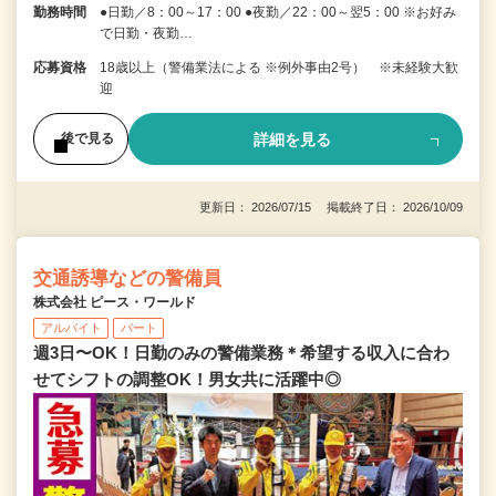
勤務時間
●日勤／8：00～17：00 ●夜勤／22：00～翌5：00 ※お好み
で日勤・夜勤…
応募資格
18歳以上（警備業法による ※例外事由2号） ※未経験大歓
迎
詳細を見る
後で見る
更新日： 2026/07/15 掲載終了日： 2026/10/09
交通誘導などの警備員
株式会社 ピース・ワールド
アルバイト
パート
週3日〜OK！日勤のみの警備業務＊希望する収入に合わ
せてシフトの調整OK！男女共に活躍中◎