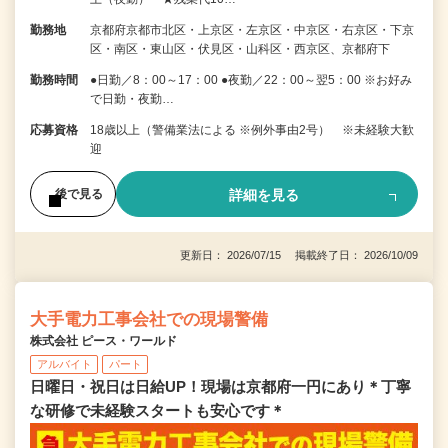
勤務地
京都府京都市北区・上京区・左京区・中京区・右京区・下京
区・南区・東山区・伏見区・山科区・西京区、京都府下
勤務時間
●日勤／8：00～17：00 ●夜勤／22：00～翌5：00 ※お好み
で日勤・夜勤…
応募資格
18歳以上（警備業法による ※例外事由2号） ※未経験大歓
迎
詳細を見る
後で見る
更新日： 2026/07/15 掲載終了日： 2026/10/09
大手電力工事会社での現場警備
株式会社 ピース・ワールド
アルバイト
パート
日曜日・祝日は日給UP！現場は京都府一円にあり＊丁寧
な研修で未経験スタートも安心です＊