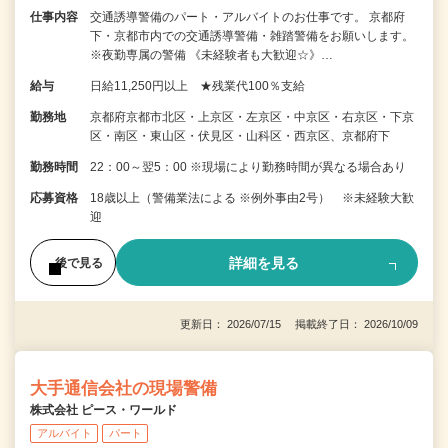
仕事内容
交通誘導警備のパート・アルバイトのお仕事です。 京都府
下・京都市内での交通誘導警備・雑踏警備をお願いします。
※夜勤専属の警備 《未経験者も大歓迎☆》…
給与
日給11,250円以上 ★残業代100％支給
勤務地
京都府京都市北区・上京区・左京区・中京区・右京区・下京
区・南区・東山区・伏見区・山科区・西京区、京都府下
勤務時間
22：00～翌5：00 ※現場により勤務時間が異なる場合あり
応募資格
18歳以上（警備業法による ※例外事由2号） ※未経験大歓
迎
詳細を見る
後で見る
更新日： 2026/07/15 掲載終了日： 2026/10/09
大手通信会社の現場警備
株式会社 ピース・ワールド
アルバイト
パート