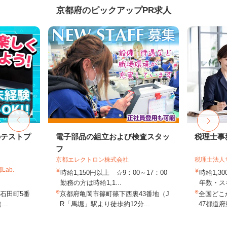
京都府のピックアップPR求人
のテストプ
電子部品の組立および検査スタッ
税理士事
フ
京都エレクトロン株式会社
税理士法人
ab.
時給1,150円以上 ☆9：00～17：00
時給1,3
勤務の方は時給1,1...
年数・ス
石田町5番
京都府亀岡市篠町篠下西裏43番地（J
全国どこ
..
R「馬堀」駅より徒歩約12分...
47都道