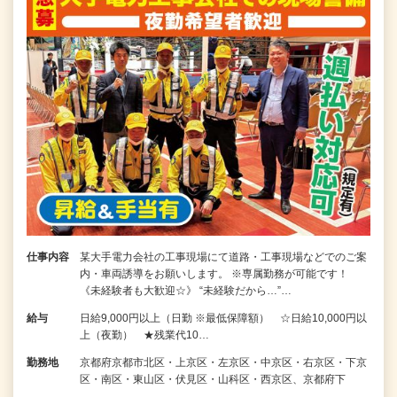
仕事内容
某大手電力会社の工事現場にて道路・工事現場などでのご案
内・車両誘導をお願いします。 ※専属勤務が可能です！
《未経験者も大歓迎☆》 “未経験だから…”…
給与
日給9,000円以上（日勤 ※最低保障額） ☆日給10,000円以
上（夜勤） ★残業代10…
勤務地
京都府京都市北区・上京区・左京区・中京区・右京区・下京
区・南区・東山区・伏見区・山科区・西京区、京都府下