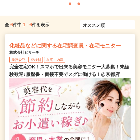
6
1
-
6
全
件中
件を表示
化粧品などに関する在宅調査員・在宅モニター
株式会社ビサーチ
業務委託
登録制
在宅・内職
完全在宅OK！スマホで出来る美容モニター大募集！未経
験歓迎♪履歴書・面接不要でスグに働ける！@京都府