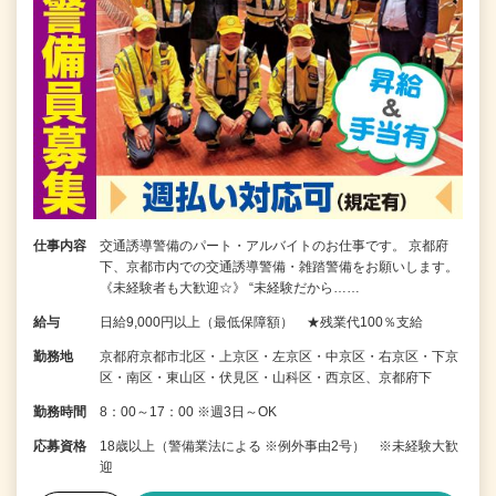
仕事内容
交通誘導警備のパート・アルバイトのお仕事です。 京都府
下、京都市内での交通誘導警備・雑踏警備をお願いします。
《未経験者も大歓迎☆》 “未経験だから……
給与
日給9,000円以上（最低保障額） ★残業代100％支給
勤務地
京都府京都市北区・上京区・左京区・中京区・右京区・下京
区・南区・東山区・伏見区・山科区・西京区、京都府下
勤務時間
8：00～17：00 ※週3日～OK
応募資格
18歳以上（警備業法による ※例外事由2号） ※未経験大歓
迎