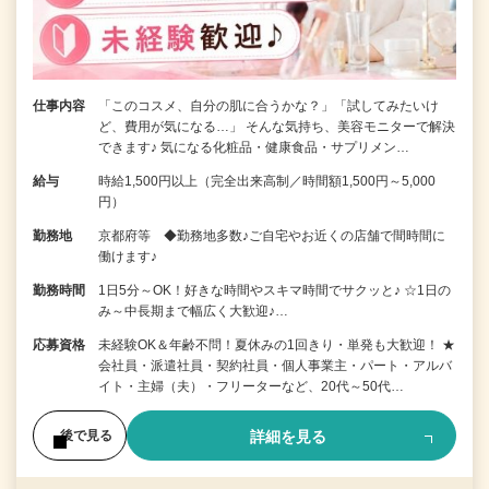
仕事内容
「このコスメ、自分の肌に合うかな？」「試してみたいけ
ど、費用が気になる…」 そんな気持ち、美容モニターで解決
できます♪ 気になる化粧品・健康食品・サプリメン…
給与
時給1,500円以上（完全出来高制／時間額1,500円～5,000
円）
勤務地
京都府等 ◆勤務地多数♪ご自宅やお近くの店舗で間時間に
働けます♪
勤務時間
1日5分～OK！好きな時間やスキマ時間でサクッと♪ ☆1日の
み～中長期まで幅広く大歓迎♪…
応募資格
未経験OK＆年齢不問！夏休みの1回きり・単発も大歓迎！ ★
会社員・派遣社員・契約社員・個人事業主・パート・アルバ
イト・主婦（夫）・フリーターなど、20代～50代…
詳細を見る
後で見る