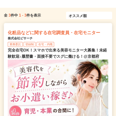
3
1
-
3
全
件中
件を表示
化粧品などに関する在宅調査員・在宅モニター
株式会社ビサーチ
業務委託
登録制
在宅・内職
完全在宅OK！スマホで出来る美容モニター大募集！未経
験歓迎♪履歴書・面接不要でスグに働ける！@京都府