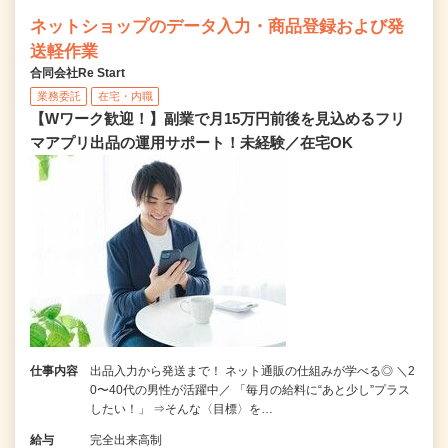
ネットショップのデータ入力・商品登録および発
送軽作業
合同会社Re Start
業務委託
在宅・内職
【Wワーク歓迎！】副業で月15万円前後を見込めるフリ
マアプリ出品の運用サポート！未経験／在宅OK
仕事内容
出品入力から発送まで！ ネット通販の仕組みが学べる◎ ＼2
0〜40代の男性が活躍中／ 「毎月の給料に“あと少し”プラス
したい！」 ⇒そんな〈目標〉を…
給与
完全出来高制