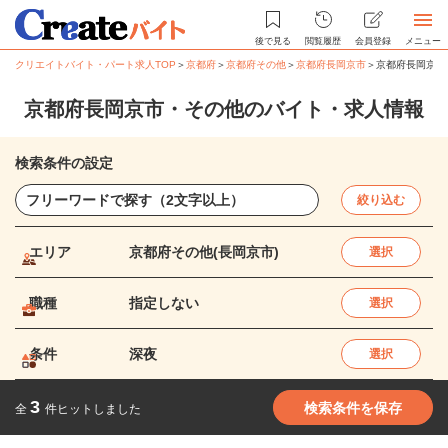
後で見る
閲覧履歴
会員登録
メニュー
クリエイトバイト・パート求人TOP
＞
京都府
＞
京都府その他
＞
京都府長岡京市
＞
京都府長岡京市
京都府長岡京市・その他のバイト・求人情報
検索条件の設定
絞り込む
エリア
京都府その他(長岡京市)
選択
職種
指定しない
選択
条件
深夜
選択
3
検索条件を保存
全
件ヒットしました