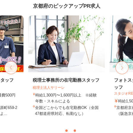
京都府のピックアップPR求人
スタッフ
税理士事務所の在宅勤務スタッフ
フォトス
ッフ
税理士法人サリーレ
スタジオR
通費500円
時給1,300円〜1,600円以上 ※経験
年数・スキルによる
時給1,5
町659-2
全国どこからでも在宅勤務OK（全国
京都府京
...
47都道府県対応、転勤なし）
（阪急京