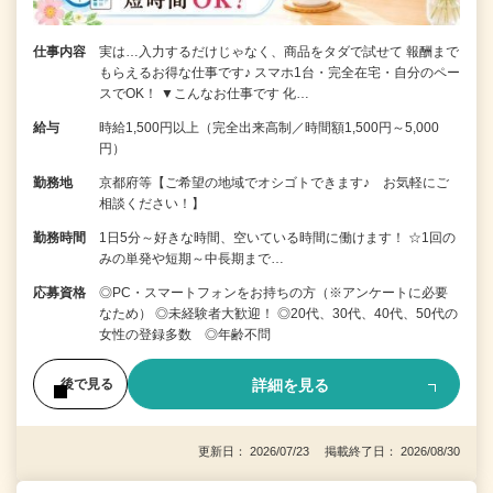
仕事内容
実は…入力するだけじゃなく、商品をタダで試せて 報酬まで
もらえるお得な仕事です♪ スマホ1台・完全在宅・自分のペー
スでOK！ ▼こんなお仕事です 化…
給与
時給1,500円以上（完全出来高制／時間額1,500円～5,000
円）
勤務地
京都府等【ご希望の地域でオシゴトできます♪ お気軽にご
相談ください！】
勤務時間
1日5分～好きな時間、空いている時間に働けます！ ☆1回の
みの単発や短期～中長期まで…
応募資格
◎PC・スマートフォンをお持ちの方（※アンケートに必要
なため） ◎未経験者大歓迎！ ◎20代、30代、40代、50代の
女性の登録多数 ◎年齢不問
詳細を見る
後で見る
更新日： 2026/07/23 掲載終了日： 2026/08/30