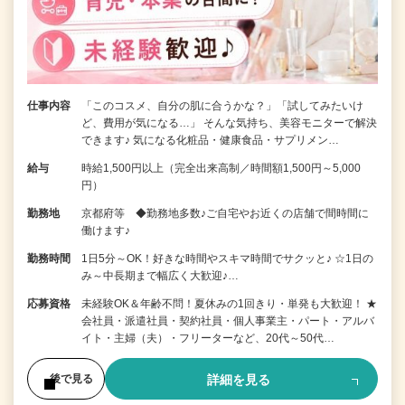
仕事内容
「このコスメ、自分の肌に合うかな？」「試してみたいけ
ど、費用が気になる…」 そんな気持ち、美容モニターで解決
できます♪ 気になる化粧品・健康食品・サプリメン…
給与
時給1,500円以上（完全出来高制／時間額1,500円～5,000
円）
勤務地
京都府等 ◆勤務地多数♪ご自宅やお近くの店舗で間時間に
働けます♪
勤務時間
1日5分～OK！好きな時間やスキマ時間でサクッと♪ ☆1日の
み～中長期まで幅広く大歓迎♪…
応募資格
未経験OK＆年齢不問！夏休みの1回きり・単発も大歓迎！ ★
会社員・派遣社員・契約社員・個人事業主・パート・アルバ
イト・主婦（夫）・フリーターなど、20代～50代…
詳細を見る
後で見る