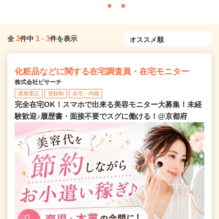
3
1
-
3
全
件中
件を表示
化粧品などに関する在宅調査員・在宅モニター
株式会社ビサーチ
業務委託
登録制
在宅・内職
完全在宅OK！スマホで出来る美容モニター大募集！未経
験歓迎♪履歴書・面接不要でスグに働ける！@京都府