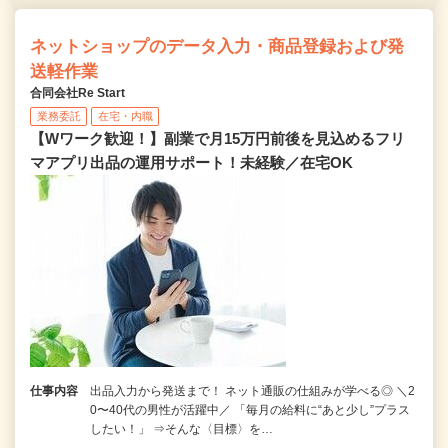
ネットショップのデータ入力・商品登録および発
送軽作業
合同会社Re Start
業務委託
在宅・内職
【Wワーク歓迎！】副業で月15万円前後を見込めるフリ
マアプリ出品の運用サポート！未経験／在宅OK
仕事内容
出品入力から発送まで！ ネット通販の仕組みが学べる◎ ＼2
0〜40代の男性が活躍中／ 「毎月の給料に“あと少し”プラス
したい！」 ⇒そんな〈目標〉を…