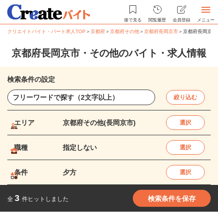
後で見る
閲覧履歴
会員登録
メニュー
クリエイトバイト・パート求人TOP
＞
京都府
＞
京都府その他
＞
京都府長岡京市
＞
京都府長岡京市
京都府長岡京市・その他のバイト・求人情報
検索条件の設定
絞り込む
エリア
京都府その他(長岡京市)
選択
職種
指定しない
選択
条件
夕方
選択
3
検索条件を保存
全
件ヒットしました