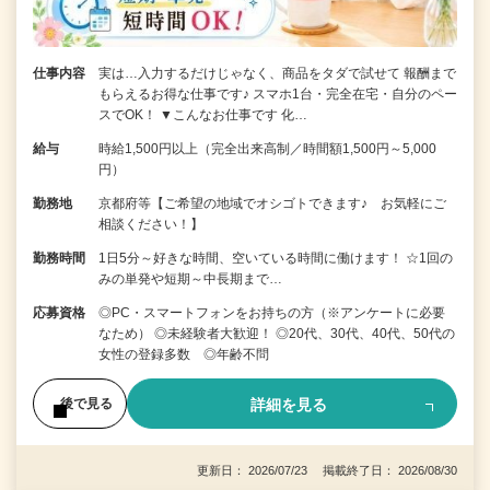
仕事内容
実は…入力するだけじゃなく、商品をタダで試せて 報酬まで
もらえるお得な仕事です♪ スマホ1台・完全在宅・自分のペー
スでOK！ ▼こんなお仕事です 化…
給与
時給1,500円以上（完全出来高制／時間額1,500円～5,000
円）
勤務地
京都府等【ご希望の地域でオシゴトできます♪ お気軽にご
相談ください！】
勤務時間
1日5分～好きな時間、空いている時間に働けます！ ☆1回の
みの単発や短期～中長期まで…
応募資格
◎PC・スマートフォンをお持ちの方（※アンケートに必要
なため） ◎未経験者大歓迎！ ◎20代、30代、40代、50代の
女性の登録多数 ◎年齢不問
詳細を見る
後で見る
更新日： 2026/07/23 掲載終了日： 2026/08/30