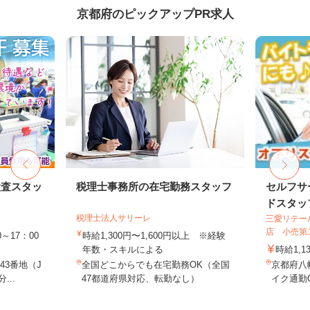
京都府のピックアップPR求人
検査スタッ
税理士事務所の在宅勤務スタッフ
セルフサ
ドスタッ
税理士法人サリーレ
三愛リテー
店 小売第
～17：00
時給1,300円〜1,600円以上 ※経験
年数・スキルによる
時給1,1
3番地（J
全国どこからでも在宅勤務OK（全国
京都府八
...
47都道府県対応、転勤なし）
イク通勤O