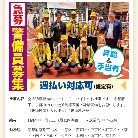
仕事内容
交通誘導警備のパート・アルバイトのお仕事です。 京都府
下、京都市内での交通誘導警備・雑踏警備をお願いします。
《未経験者も大歓迎☆》 “未経験だから……
給与
日給9,000円以上（最低保障額） ★残業代100％支給
勤務地
京都府京都市北区・上京区・左京区・中京区・右京区・下京
区・南区・東山区・伏見区・山科区・西京区、京都府下