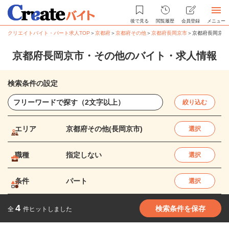
後で見る
閲覧履歴
会員登録
メニュー
クリエイトバイト・パート求人TOP
＞
京都府
＞
京都府その他
＞
京都府長岡京市
＞
京都府長岡京市
京都府長岡京市・その他のバイト・求人情報
検索条件の設定
絞り込む
エリア
京都府その他(長岡京市)
選択
職種
指定しない
選択
条件
パート
選択
4
検索条件を保存
全
件ヒットしました