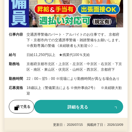
仕事内容
交通誘導警備のパート・アルバイトのお仕事です。 京都府
下・京都市内での交通誘導警備・雑踏警備をお願いします。
※夜勤専属の警備 《未経験者も大歓迎☆》…
給与
日給11,250円以上 ★残業代100％支給
勤務地
京都府京都市北区・上京区・左京区・中京区・右京区・下京
区・南区・東山区・伏見区・山科区・西京区、京都府下
勤務時間
22：00～翌5：00 ※現場により勤務時間が異なる場合あり
応募資格
18歳以上（警備業法による ※例外事由2号） ※未経験大歓
迎
詳細を見る
後で見る
更新日： 2026/07/15 掲載終了日： 2026/10/09