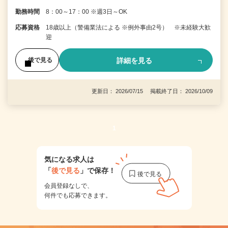
勤務時間
8：00～17：00 ※週3日～OK
応募資格
18歳以上（警備業法による ※例外事由2号） ※未経験大歓
迎
詳細を見る
後で見る
更新日： 2026/07/15 掲載終了日： 2026/10/09
1
気になる求人は
「
後で見る
」で保存！
会員登録なしで、
何件でも応募できます。