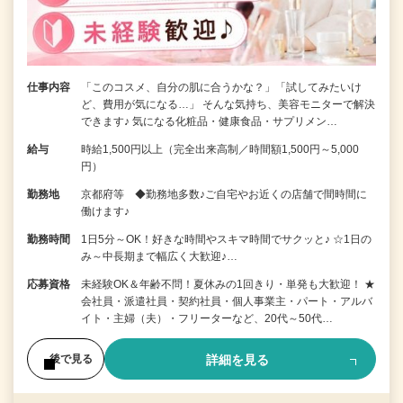
仕事内容
「このコスメ、自分の肌に合うかな？」「試してみたいけ
ど、費用が気になる…」 そんな気持ち、美容モニターで解決
できます♪ 気になる化粧品・健康食品・サプリメン…
給与
時給1,500円以上（完全出来高制／時間額1,500円～5,000
円）
勤務地
京都府等 ◆勤務地多数♪ご自宅やお近くの店舗で間時間に
働けます♪
勤務時間
1日5分～OK！好きな時間やスキマ時間でサクッと♪ ☆1日の
み～中長期まで幅広く大歓迎♪…
応募資格
未経験OK＆年齢不問！夏休みの1回きり・単発も大歓迎！ ★
会社員・派遣社員・契約社員・個人事業主・パート・アルバ
イト・主婦（夫）・フリーターなど、20代～50代…
詳細を見る
後で見る