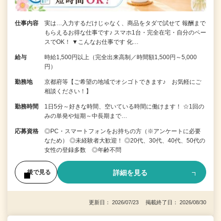
仕事内容
実は…入力するだけじゃなく、商品をタダで試せて 報酬まで
もらえるお得な仕事です♪ スマホ1台・完全在宅・自分のペー
スでOK！ ▼こんなお仕事です 化…
給与
時給1,500円以上（完全出来高制／時間額1,500円～5,000
円）
勤務地
京都府等【ご希望の地域でオシゴトできます♪ お気軽にご
相談ください！】
勤務時間
1日5分～好きな時間、空いている時間に働けます！ ☆1回の
みの単発や短期～中長期まで…
応募資格
◎PC・スマートフォンをお持ちの方（※アンケートに必要
なため） ◎未経験者大歓迎！ ◎20代、30代、40代、50代の
女性の登録多数 ◎年齢不問
詳細を見る
後で見る
更新日： 2026/07/23 掲載終了日： 2026/08/30