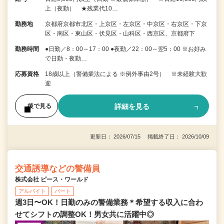
上（夜勤） ★残業代10…
勤務地
京都府京都市北区・上京区・左京区・中京区・右京区・下京
区・南区・東山区・伏見区・山科区・西京区、京都府下
勤務時間
●日勤／8：00～17：00 ●夜勤／22：00～翌5：00 ※お好み
で日勤・夜勤…
応募資格
18歳以上（警備業法による ※例外事由2号） ※未経験大歓
迎
詳細を見る
後で見る
更新日： 2026/07/15 掲載終了日： 2026/10/09
交通誘導などの警備員
株式会社 ピース・ワールド
アルバイト
パート
週3日〜OK！日勤のみの警備業務＊希望する収入に合わ
せてシフトの調整OK！男女共に活躍中◎