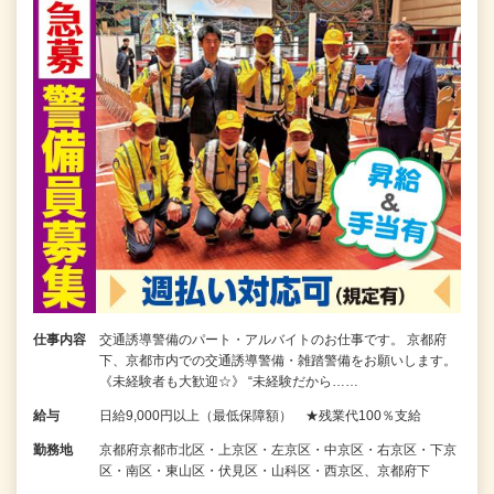
仕事内容
交通誘導警備のパート・アルバイトのお仕事です。 京都府
下、京都市内での交通誘導警備・雑踏警備をお願いします。
《未経験者も大歓迎☆》 “未経験だから……
給与
日給9,000円以上（最低保障額） ★残業代100％支給
勤務地
京都府京都市北区・上京区・左京区・中京区・右京区・下京
区・南区・東山区・伏見区・山科区・西京区、京都府下