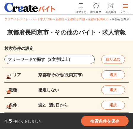
後で見る
閲覧履歴
会員登録
メニュー
クリエイトバイト・パート求人TOP
＞
京都府
＞
京都府その他
＞
京都府長岡京市
＞
京都府長岡京市
京都府長岡京市・その他のバイト・求人情報
検索条件の設定
絞り込む
エリア
京都府その他(長岡京市)
選択
職種
指定しない
選択
条件
週2、週3日から
選択
5
検索条件を保存
全
件ヒットしました