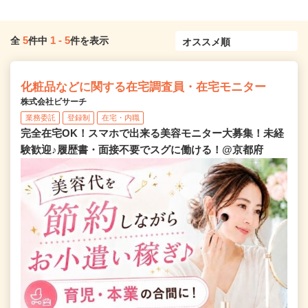
5
1
-
5
全
件中
件を表示
化粧品などに関する在宅調査員・在宅モニター
株式会社ビサーチ
業務委託
登録制
在宅・内職
完全在宅OK！スマホで出来る美容モニター大募集！未経
験歓迎♪履歴書・面接不要でスグに働ける！@京都府