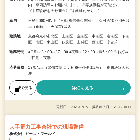
内・車両誘導をお願いします。 ※専属勤務が可能です！
《未経験者も大歓迎☆》 “未経験だから…”…
給与
日給9,000円以上（日勤 ※最低保障額） ☆日給10,000円以
上（夜勤） ★残業代10…
勤務地
京都府京都市北区・上京区・左京区・中京区・右京区・下京
区・南区・東山区・伏見区・山科区・西京区、京都府下
勤務時間
●日勤／8：00～17：00 ●夜勤／22：00～翌5：00 ※お好み
で日勤・夜勤…
応募資格
18歳以上（警備業法による ※例外事由2号） ※未経験大歓
迎
詳細を見る
後で見る
更新日： 2026/07/15 掲載終了日： 2026/10/09
大手電力工事会社での現場警備
株式会社 ピース・ワールド