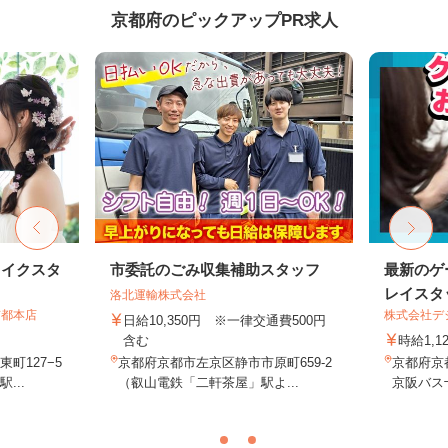
京都府のピックアップPR求人
メイクスタ
市委託のごみ収集補助スタッフ
最新のゲ
レイスタ
洛北運輸株式会社
京都本店
株式会社デジ
日給10,350円 ※一律交通費500円
含む
時給1,1
町127−5
京都府京都市左京区静市市原町659-2
京都府京
...
（叡山電鉄「二軒茶屋」駅よ...
京阪バス十