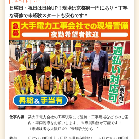
アルバイト
パート
日曜日・祝日は日給UP！現場は京都府一円にあり＊丁寧
な研修で未経験スタートも安心です＊
仕事内容
某大手電力会社の工事現場にて道路・工事現場などでのご案
内・車両誘導をお願いします。 ※専属勤務が可能です！
《未経験者も大歓迎☆》 “未経験だから…”…
給与
日給9,000円以上（日勤 ※最低保障額） ☆日給10,000円以